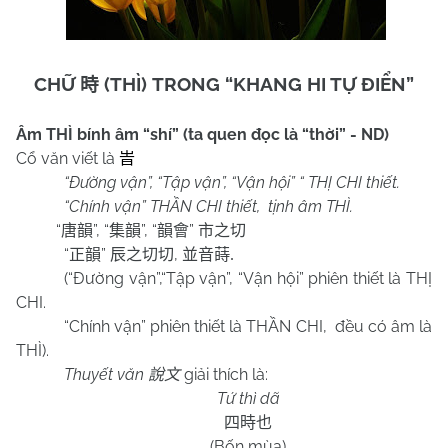
CHỮ
(THÌ) TRONG “KHANG HI TỰ ĐIỂN”
時
Âm THÌ bính âm “shí” (ta quen đọc là “thời” - ND)
Cổ văn viết là
旹
“Đường vận”, “Tập vận”, “Vận hội” “ THỊ CHI thiết.
“Chính vận” THẦN CHI thiết,
tịnh âm THÌ.
“
”, “
”, “
”
唐韻
集韻
韻會
市之切
“
”
,
正韻
辰之切切
並音蒔
.
(“Đường vận”,“Tập vận”, “Vận hội” phiên thiết là THỊ
CHI.
“Chính vận” phiên thiết là THẦN CHI,
đều có âm là
THÌ).
Thuyết văn
giải thích là:
說文
Tứ thì dã
四時也
(Bốn mùa)