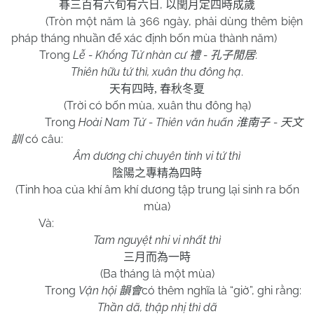
,
朞三百有六旬有六日
以閏月定四時成歲
(Tròn một năm là 366 ngày, phải dùng thêm biện
pháp tháng nhuần để xác định bốn mùa thành năm)
Trong
Lễ - Khổng Tử nhàn cư
-
:
禮
孔子閒居
Thiên hữu tứ thì, xuân thu đông hạ
.
天有四時
,
春秋冬夏
(Trời có bốn mùa, xuân thu đông hạ)
Trong
Hoài
Nam
Tử - Thiên văn huấn
-
淮南子
天文
có câu:
訓
Âm dương chi chuyên tinh vi tứ thì
陰陽之專精為四時
(Tinh hoa của khí âm khí dương tập trung lại sinh ra bốn
mùa)
Và:
Tam nguyệt nhi vi nhất thì
三月而為一時
(Ba tháng là một mùa)
Trong
Vận hội
có thêm nghĩa là “giờ”, ghi rằng:
韻會
Thần dã, thập nhị thì dã