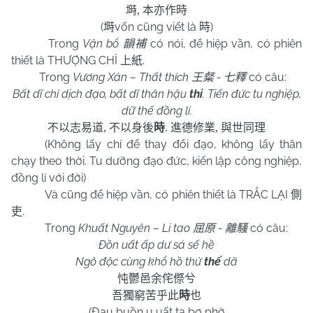
塒
,
本亦作時
(
vốn cũng viết là
)
塒
時
Trong
Vận bổ
có nói, để hiệp vần, có phiên
韻補
thiết là THƯỢNG CHỈ
.
上紙
Trong
Vương Xán – Thất thích
-
có câu:
王粲
七釋
Bất dĩ chí dịch đạo, bất dĩ thân hậu
thỉ
. Tiến đức tu nghiệp,
dữ thế đồng lí.
不以志易道
,
不以身後
時
.
進德修業
,
與世同理
(Không lấy chí để thay đổi đạo, không lấy thân
chạy theo thời. Tu dưỡng đạo đức, kiến lập công nghiệp,
đồng lí với đời)
Và cũng để hiệp vần, có phiên thiết là TRẮC LẠI
側
.
吏
Trong
Khuất Nguyên – Li tao
-
có câu:
屈原
離騷
Đồn uất ấp dư sá sế hề
Ngô độc cùng khổ hồ thử
thế
dã
忳鬱邑余侘傺兮
吾獨窮苦乎此
時
也
(Đau buồn u uất ta bơ phờ