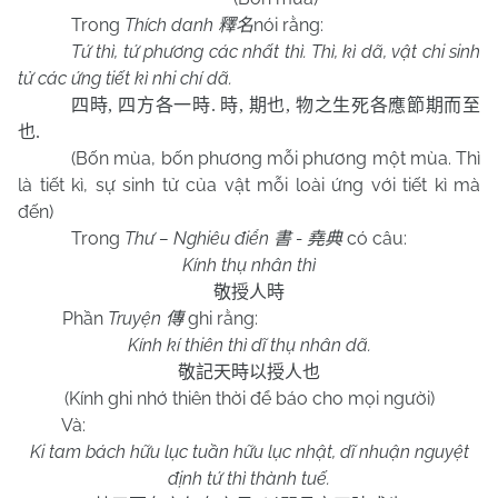
Trong
Thích danh
nói rằng:
釋名
Tứ thì, tứ phương các nhất thì. Thì, kì dã, vật chi sinh
tử các ứng tiết kì nhi chí dã.
四時
,
四方各一時
.
時
,
期也
,
物之生死各應節期而至
也
.
(Bốn mùa, bốn phương mỗi phương một mùa. Thì
là tiết kì, sự sinh tử của vật mỗi loài ứng với tiết kì mà
đến)
Trong
Thư – Nghiêu điển
-
có câu:
書
堯典
Kính thụ nhân thì
敬授人時
Phần
Truyện
ghi rằng:
傳
Kính kí thiên thì dĩ thụ nhân dã.
敬記天時以授人也
(Kính ghi nhớ thiên thời để báo cho mọi người)
Và:
Ki tam bách hữu lục tuần hữu lục nhật, dĩ nhuận nguyệt
định tứ thì thành tuế.