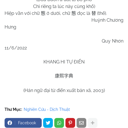
Chỉ riêng ta lúc này cùng khổ)
Hiệp vần với chữ
ở dưới, chữ
đọc là
(thế).
態
態
替
Huỳnh Chương
Hưng
Quy Nhơn
11/6/2022
KHANG HI TỰ ĐIỂN
康熙字典
(Hán ngữ đại từ điển xuất bản xã, 2003)
Thư Mục:
Nghiên Cứu - Dịch Thuật
Facebook