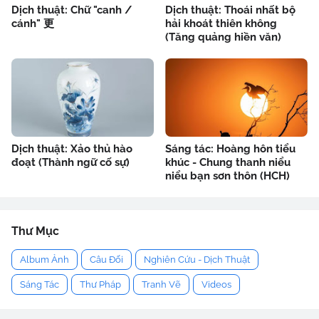
Dịch thuật: Chữ "canh /
Dịch thuật: Thoái nhất bộ
cánh" 更
hải khoát thiên không
(Tăng quảng hiền văn)
Dịch thuật: Xảo thủ hào
Sáng tác: Hoàng hôn tiểu
đoạt (Thành ngữ cố sự)
khúc - Chung thanh niểu
niểu bạn sơn thôn (HCH)
Thư Mục
Album Ảnh
Câu Đối
Nghiên Cứu - Dịch Thuật
Sáng Tác
Thư Pháp
Tranh Vẽ
Videos