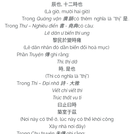
辰也
,
十二時也
(Là giờ, mười hai giờ)
Trong
Quảng vận
có thêm nghĩa là “thị”
.
廣韻
是
Trong
Thư – Nghiêu điển
-
có câu:
書
堯典
Lê dân ư biến thì ung
黎民於變時雍
(Lê dân nhân đó dần biến đổi hoà mục)
Phần
Truyện
ghi rằng:
傳
Thì, thị dã
時
,
是也
(Thì có nghĩa là “thị”)
Trong
Thi – Đại nhã
-
:
詩
大雅
Viết chỉ viết thì
Trúc thất vu ti
曰止曰時
築室于茲
(Nơi này có thể ở, lúc này có thể khời công
Xây nhà nơi đây)
Trong
Chu truyện
ghi rằng:
朱傳