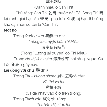
戰于乾時
(Đánh nhau ở Can Thì)
Chú rằng: Can Thì
thuộc đất Tề. Sông Thì
乾時
時
tại ranh giới Lạc An
, phụ lưu Kì
bị hạn thì sông
樂安
岐
khô cạn nên có tên là “Can Thì”.
Một họ
Trong
Quảng vận
có ghi:
廣韻
Lương lại truyện hữu Thì Miêu
良吏傳有時苗
(Trong “Lương lại truyện” có Thì Miêu)
Trong
Hà thị tính uyển
nói rằng: Người Cự
何氏姓苑
Lộc
ngày nay.
鉅鹿
Lại đồng với chữ
(thì)
塒
Trong
Thi – Vương phong
-
có câu:
詩
王風
Kê thê vu thì
雞棲于塒
(Gà đã nhảy vào ổ ở trên tường)
Trong
Thích văn
ghi rằng:
釋文
Thì, bản diệc tác thì