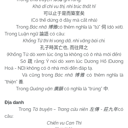
Khả dĩ chỉ vu thị, nhi trúc thất hĩ
可以止于是而築室矣
(Có thể dừng ở đây mà cất nhà)
Trong
Bác nhã
có thêm nghĩa là “tứ”
(dò xét).
博雅
伺
Trong Luận ngữ
có câu:
論語
Khổng Tử thì kì vong dã, nhi vãng bái chi.
孔子時其亡也
,
而往拜之
(Khổng Tử dò xem lúc ông ta không có ở nhà mới đến)
Sớ
rằng: Ý nói dò xem lúc Dương Hổ (Dương
疏
Hoá - ND) không có ở nhà mới đến đáp tạ.
Và cũng trong
Bác nhã
có thêm nghĩa là
博雅
“thiện”
.
善
Trong
Quảng vận
có nghĩa là “trúng”
.
廣韻
中
Địa danh
Trong
Tả truyện – Trang cửu niên
-
có
左傳
莊九年
câu:
Chiến vu Can Thì