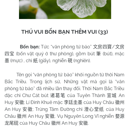
THÚ VUI BỐN BẠN THÊM VUI (33)
Bốn bạn:
Tức “văn phòng tứ bảo”
/
文房四寶
文房
(bốn vật quý ở thư phòng), gồm bút
(bút), mặc
四宝
筆
(mực) , chỉ
(giấy), nghiễn
(nghiên).
墨
紙
硯
Tên gọi “văn phòng tứ bảo” khởi nguồn từ thời Nam
Bắc Triều. Trong lịch sử, Những vật mà gọi là “văn
phòng tứ bảo” đã nhiều lần thay đổi. Thời Nam Bắc Triều
đặc chỉ Chư Cát bút
của Tuyên Thành
An
诸葛笔
宣城
Huy
; Lí Đình Khuê mặc
của Huy Châu
安徽
李廷圭墨
徽州
An Huy
; Trừng Tâm Đường chỉ
của Huy
安徽
澄心堂纸
Châu
An Huy
, Vụ Nguyên Long Vĩ nghiễn
徽州
安徽
婺源
của Huy Châu
An Huy
.
龙尾砚
徽州
安徽