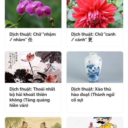
Dịch thuật: Chữ "nhậm
Dịch thuật: Chữ "canh
/ nhâm" 任
/ cánh" 更
Dịch thuật: Thoái nhất
Dịch thuật: Xảo thủ
bộ hải khoát thiên
hào đoạt (Thành ngữ
không (Tăng quảng
cố sự)
hiền văn)