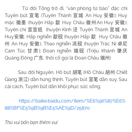
Từ đời Tống trở đi, “văn phòng tứ bảo” đặc chỉ
Tuyên bút
(Tuyên Thành
An Huy
); Huy
宣笔
宣城
安徽
mặc
(huyện Hấp
Huy Châu
An Huy
);
徽墨
歙
徽州
安徽
Tuyên chỉ
(huyện Kinh
Tuyên Thành
An
宣宣纸
泾
宣城
Huy
; Hấp nghiễn
(huyện Hấp
Huy Châu
安徽
歙砚
歙
徽
An Huy
), Thao nghiễn
(huyện Trác Ni
州
安徽
洮砚
卓尼
Cam Túc
); Đoan nghiễn
(Triệu Khánh
甘肃
端砚
肇庆
Quảng Đông
, thời cổ gọi là Đoan Châu
)
广东
端州
Sau đời Nguyên, Hồ bút
(Hồ Châu
Chiết
胡笔
胡州
Giang
) dần hưng thịnh, Tuyên bút
dần suy. Sau
浙江
宣笔
cải cách, Tuyên bút dần khôi phục sức sống.
https://baike.baidu.com/item/%E6%96%87%E6%
88%BF%E5%9B%9B%E5%AE%9D/25870
Thú vui bốn bạn thêm vui