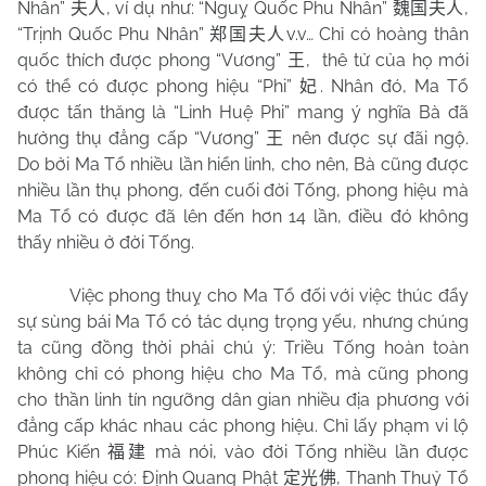
Nhân”
, ví dụ như: “Nguỵ Quốc Phu Nhân”
,
夫人
魏国夫人
“Trịnh Quốc Phu Nhân”
v.v… Chỉ có hoàng thân
郑国夫人
quốc thích được phong “Vương”
,
thê tử của họ mới
王
có thể có được phong hiệu “Phi”
. Nhân đó, Ma Tổ
妃
được tấn thăng là “Linh Huệ Phi” mang ý nghĩa Bà đã
hưởng thụ đẳng cấp “Vương”
nên được sự đãi ngộ.
王
Do bởi Ma Tổ nhiều lần hiển linh, cho nên, Bà cũng được
nhiều lần thụ phong, đến cuối đời Tống, phong hiệu mà
Ma Tổ có được đã lên đến hơn 14 lần, điều đó không
thấy nhiều ở đời Tống.
Việc phong thuỵ cho Ma Tổ đối với việc thúc đẩy
sự sùng bái Ma Tổ có tác dụng trọng yếu, nhưng chúng
ta cũng đồng thời phải chú ý: Triều Tống hoàn toàn
không chỉ có phong hiệu cho Ma Tổ, mà cũng phong
cho thần linh tín ngưỡng dân gian nhiều địa phương với
đẳng cấp khác nhau các phong hiệu. Chỉ lấy phạm vi lộ
Phúc Kiến
mà nói, vào đời Tống nhiều lần được
福建
phong hiệu có: Định Quang Phật
, Thanh Thuỷ Tổ
定光佛