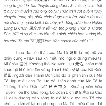
sóng to gió lớn, tàu thuyền sóng đánh, 8 chiếc bị chìm hết
7, duy chỉ thuyền của ông, có Nữ Thần trên cột buồm xoay
chuyển trong gió, phút chốc được an toàn. Nhân đó mới
nói cho mọi người biết. Lúc bấy giờ, đồng sự là Bảo Nghĩa
Lang Lí Chấn
vốn thờ phụng Thần ở Thánh
保义郎李振
Đôn, biết rõ sự việc, tâu lên triều đình, chiếu ban xuống lấy
(1)
hai chữ “Thuận Tế”
làm biển ngạch của miếu.
顺济
Theo đó, tiền thân của Ma Tổ
là một nữ vu
妈祖
(thầy cúng – ND), sau khi mất, mọi người dựng miếu tại
Mi Châu
. Khoảng thời Nguyên Hựu
, nhân một
湄洲
元佑
khúc gỗ khô trôi đến vùng Thánh Đôn
của Bồ Điền
圣墩
, người dân Thánh Đôn cho đó là phần linh của Ma
莆田
Tổ, lập miếu cho Bà, lúc đó, thần danh của Ma Tổ là
“Thông Thiên Thần Nữ”
. Khoảng niên hiệu
通天神女
Tuyên Hoà thời Bắc Tống, Lộ Doãn Địch
đi sứ Cao
路允迪
Li, giữa đường gặp sóng to gió lớn, được Ma Tổ che
chở, sau khi về lại, xin phong cho Ma Tổ, miếu được đặt