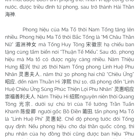
nước, được triều đình tứ phong, sau trở thành Hải Thần
.
海神
Phong hiệu của Ma Tổ thời Nam Tống tăng lên
nhiều. Phong hiệu Ma Tổ thời Bắc Tống là “Mi Châu Thần
Nữ”
mà Tống Huy Tông
hạ chiếu ban
湄洲神女
宋徽宗
tặng cùng tấm biển nơi “Thuận Tế Miếu”. Sau đó, phong
hiệu mà Ma tổ có được ngày càng nhiều. Năm Thiệu
Hưng
thứ 26 thời Nam Tống phong Linh Huệ Phu
绍兴
Nhân
, năm thứ 30 phong hai chữ “Chiêu Ứng”
灵惠夫人
, đến năm Thuần Hi
thứ 10, đã phong đến “Linh
昭应
淳熙
Huệ Chiêu Ứng Sùng Phúc Thiện Lợi Phu Nhân”
灵惠昭应
. Năm Thiệu Hi
nguyên niên thời Quang
崇福善利夫人
绍熙
Tông
, dưới sự chủ trì của Tể tướng Trần Tuấn
光宗
Khanh
người gốc Bồ Điền
, tấn phong Ma Tổ
陈俊卿
莆田
là “Linh Huệ Phi”
. Chế độ phong tước đời Tống
灵惠妃
quy định: Nếu phong hiệu cho đại thần quốc công, thì
phu nhân của họ đồng thời cũng được ban hiệu “Phu