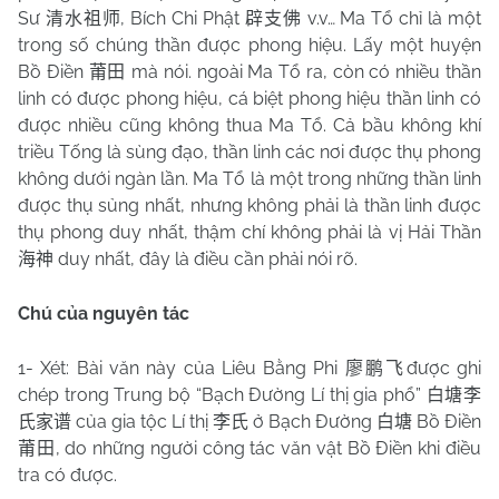
Sư
, Bích Chi Phật
v.v… Ma Tổ chỉ là một
清水祖师
辟支佛
trong số chúng thần được phong hiệu. Lấy một huyện
Bồ Điền
mà nói. ngoài Ma Tổ ra, còn có nhiều thần
莆田
linh có được phong hiệu, cá biệt phong hiệu thần linh có
được nhiều cũng không thua Ma Tổ. Cả bầu không khí
triều Tống là sùng đạo, thần linh các nơi được thụ phong
không dưới ngàn lần. Ma Tổ là một trong những thần linh
được thụ sủng nhất, nhưng không phải là thần linh được
thụ phong duy nhất, thậm chí không phải là vị Hải Thần
duy nhất, đây là điều cần phải nói rõ.
海神
Chú của nguyên tác
1- Xét: Bài văn này của Liêu Bằng Phi
được ghi
廖鹏飞
chép trong Trung bộ “Bạch Đường Lí thị gia phổ”
白塘李
của gia tộc Lí thị
ở Bạch Đường
Bồ Điền
氏家谱
李氏
白塘
, do những người công tác văn vật Bồ Điền khi điều
莆田
tra có được.