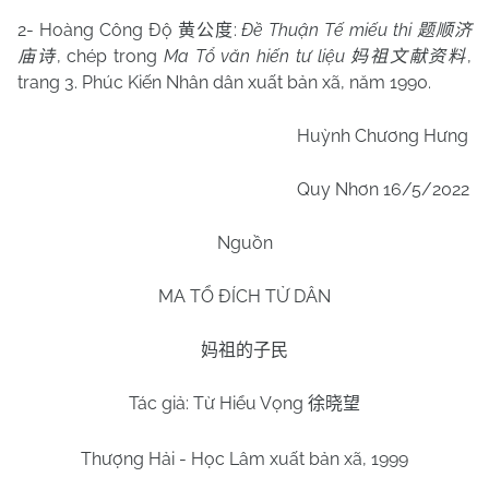
2- Hoàng Công Độ
:
Đề Thuận Tế miếu thi
黄公度
题顺济
, chép trong
Ma Tổ văn hiến tư liệu
,
庙诗
妈祖文献资料
trang 3. Phúc Kiến Nhân dân xuất bản xã, năm 1990.
Huỳnh Chương Hưng
Quy Nhơn 16/5/2022
Nguồn
MA TỔ ĐÍCH TỬ DÂN
妈祖的子民
Tác giả: Từ Hiểu Vọng
徐晓望
Thượng Hải - Học Lâm xuất bản xã, 1999