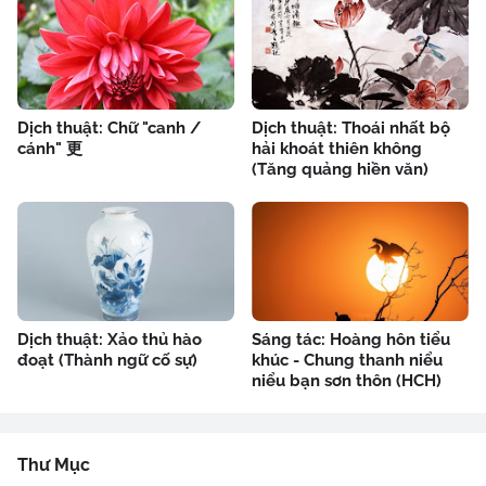
Dịch thuật: Chữ "canh /
Dịch thuật: Thoái nhất bộ
cánh" 更
hải khoát thiên không
(Tăng quảng hiền văn)
Dịch thuật: Xảo thủ hào
Sáng tác: Hoàng hôn tiểu
đoạt (Thành ngữ cố sự)
khúc - Chung thanh niểu
niểu bạn sơn thôn (HCH)
Thư Mục