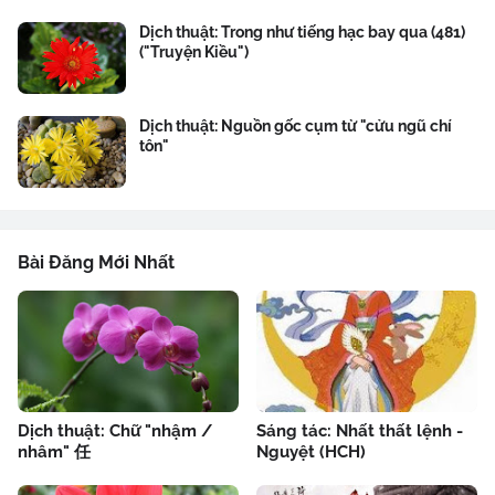
Dịch thuật: Trong như tiếng hạc bay qua (481)
("Truyện Kiều")
Dịch thuật: Nguồn gốc cụm từ "cửu ngũ chí
tôn"
Bài Đăng Mới Nhất
Dịch thuật: Chữ "nhậm /
Sáng tác: Nhất thất lệnh -
nhâm" 任
Nguyệt (HCH)