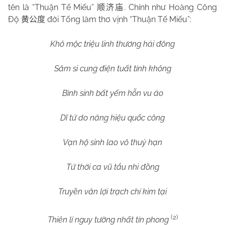
tên là “Thuận Tế Miếu”
. Chính như Hoàng Công
顺济庙
Độ
đời Tống làm thơ vịnh “Thuận Tế Miếu”:
黄公度
Khô mộc triệu linh thương hải đông
Sâm si cung điện tuất tình không
Bình sinh bất yếm hỗn vu ảo
Dĩ tử do năng hiệu quốc công
Vạn hộ sinh lao vô thuỷ hạn
Tứ thời ca vũ tẩu nhi đồng
Truyền văn lợi trạch chí kim tại
(2)
Thiên lí nguy tường nhất tín phong