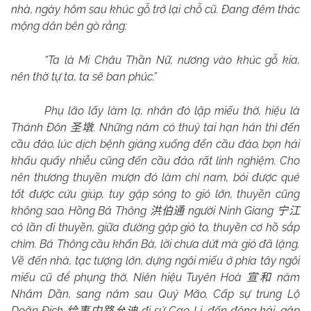
nhà, ngày hôm sau khúc gỗ trở lại chỗ cũ. Đang đêm thác
mộng dân bên gò rằng:
“Ta là Mi Châu Thần Nữ, nương vào khúc gỗ kia,
nên thờ tự ta, ta sẽ ban phúc.”
Phụ lão lấy làm lạ, nhân đó lập miếu thờ, hiệu là
Thánh Đôn
. Những năm có thuỷ tai hạn hán thì đến
圣墩
cầu đảo, lúc dịch bệnh giáng xuống đến cầu đảo, bọn hải
khấu quấy nhiễu cũng đến cầu đảo, rất linh nghiệm. Cho
nên thương thuyền mượn đó làm chỉ nam, bói được quẻ
tốt được cứu giúp, tuy gặp sóng to gió lớn, thuyền cũng
không sao. Hồng Bá Thông
người Ninh Giang
洪伯通
宁江
có lần đi thuyền, giữa đường gặp gió to, thuyền cơ hồ sắp
chìm. Bá Thông cầu khấn Bà, lời chưa dứt mà gió đã lặng.
Về đến nhà, tạc tượng lớn, dựng ngôi miếu ở phía tây ngôi
miếu cũ để phụng thờ. Niên hiệu Tuyên Hoà
năm
宣和
Nhâm Dần, sang năm sau Quý Mão, Cấp sự trung Lộ
Doãn Địch
đi sứ Cao Li, đến đông hải, gặp
给事中路允迪