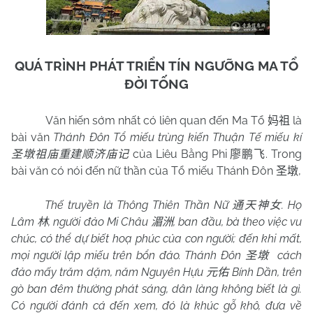
QUÁ TRÌNH PHÁT TRIỂN TÍN NGƯỠNG MA TỔ
ĐỜI TỐNG
Văn hiến sớm nhất có liên quan đến Ma Tổ
là
妈祖
bài văn
Thánh Đôn Tổ miếu trùng kiến Thuận Tế miếu kí
của Liêu Bằng Phi
. Trong
圣墩祖庙重建顺济庙记
廖鹏飞
bài văn có nói đến nữ thần của Tổ miếu Thánh Đôn
,
圣墩
Thế truyền là Thông Thiên Thần Nữ
. Họ
通天神女
Lâm
, người đảo Mi Châu
, ban đầu, bà theo việc vu
林
湄洲
chúc, có thể dự biết hoạ phúc của con người; đến khi mất,
mọi người lập miếu trên bổn đảo. Thánh Đôn
cách
圣墩
đảo mấy trăm dặm, năm Nguyên Hựu
Bính Dần, trên
元佑
gò ban đêm thường phát sáng, dân làng không biết là gì.
Có người đánh cá đến xem, đó là khúc gỗ khô, đưa về