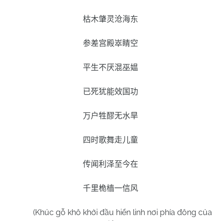
枯木肇灵沧海东
参差宫殿崒睛空
平生不厌混巫媪
已死犹能效国功
万户牲醪无水旱
四时歌舞走儿童
传闻利泽至今在
千里桅樯一信风
(Khúc gỗ khô khởi đầu hiển linh nơi phía đông của