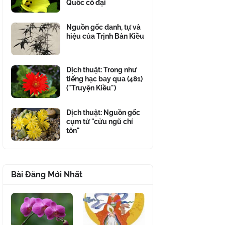
Quốc cổ đại
Nguồn gốc danh, tự và
hiệu của Trịnh Bản Kiều
Dịch thuật: Trong như
tiếng hạc bay qua (481)
("Truyện Kiều")
Dịch thuật: Nguồn gốc
cụm từ "cửu ngũ chí
tôn"
Bài Đăng Mới Nhất