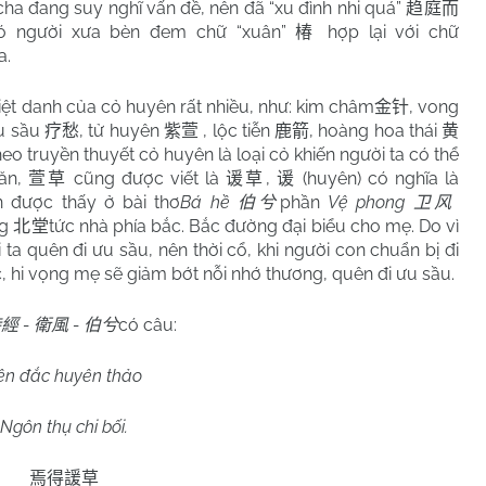
cha đang suy nghĩ vấn đề, nên đã “xu đình nhi quá”
趋庭而
đó người xưa bèn đem chữ “xuân”
hợp lại với chữ
椿
a.
Biệt danh của cỏ huyên rất nhiều, như: kim châm
, vong
金针
ệu sầu
, tử huyên
, lộc tiễn
, hoàng hoa thái
疗愁
紫萱
鹿箭
黄
. Theo truyền thuyết cỏ huyên là loại cỏ khiến người ta có thể
ăn,
cũng được viết là
,
(huyên) có nghĩa là
萱草
谖草
谖
n được thấy ở bài thơ
Bá hề
phần
Vệ phong
伯兮
卫风
ng
tức nhà phía bắc. Bắc đường đại biểu cho mẹ. Do vì
北堂
ta quên đi ưu sầu, nên thời cổ, khi người con chuẩn bị đi
, hi vọng mẹ sẽ giảm bớt nỗi nhớ thương, quên đi ưu sầu.
-
-
có câu:
詩經
衛風
伯兮
ên đắc huyên thảo
Ngôn thụ chi bối.
焉得諼草