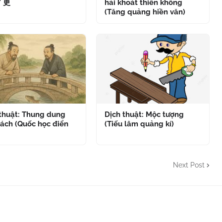
" 更
hải khoát thiên không
(Tăng quảng hiền văn)
 thuật: Thung dung
Dịch thuật: Mộc tượng
ách (Quốc học điển
(Tiếu lâm quảng kí)
Next Post