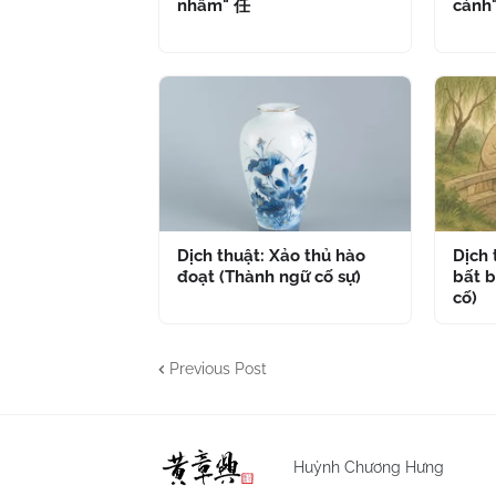
nhâm" 任
cánh
Dịch thuật: Xảo thủ hào
Dịch
đoạt (Thành ngữ cố sự)
bất b
cố)
Previous Post
Huỳnh Chương Hưng