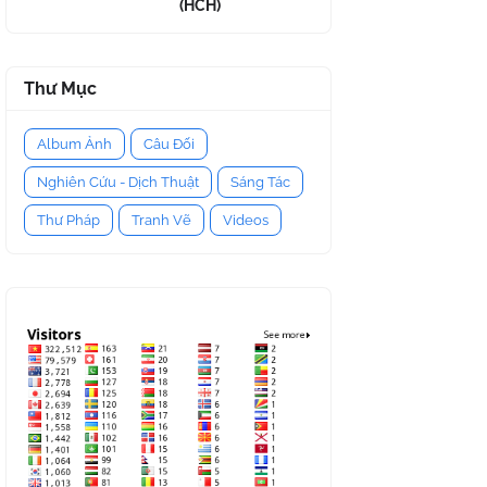
(HCH)
Thư Mục
Album Ảnh
Câu Đối
Nghiên Cứu - Dịch Thuật
Sáng Tác
Thư Pháp
Tranh Vẽ
Videos