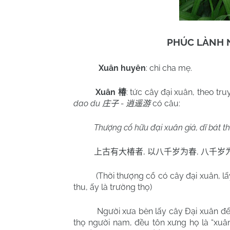
PHÚC LÀNH 
Xuân huyên
: chỉ cha mẹ.
Xuân
: tức cây đại xuân, theo tr
椿
dao du
-
có câu:
庄子
逍遥游
Thượng cổ hữu đại xuân giả, dĩ bát thiê
,
,
上古有大椿者
以八千岁为春
八千岁
(Thời thượng cổ có cây đại xuân, lấ
thu, ấy là trường thọ)
Người xưa bèn lấy cây Đại xuân để ví 
thọ người nam, đều tôn xưng họ là “xuân