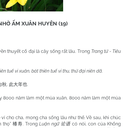
NHỜ ẤM XUÂN HUYÊN (19)
uyền thuyết cổ đại là cây sống rất lâu. Trong
Trang tử - Tiêu
n tuế vi xuân, bát thiên tuế vi thu, thử đại niên dã.
,
.
为秋
此大年也
y 8000 năm làm một mùa xuân, 8000 năm làm một mùa
cho cha, mong cha sống lâu như thế. Về sau, khi chúc
 thọ”
. Trong
Luận ngữ
có nói, con của Khổng
椿寿
论语