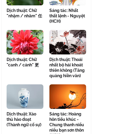
Dịch thuật: Chữ
Sáng tác: Nhất
"nhậm / nhâm" 任
thất lệnh - Nguyệt
(HCH)
Dịch thuật: Chữ
Dịch thuật: Thoái
"canh / cánh" 更
nhất bộ hải khoát
thiên không (Tăng
quảng hiền văn)
Dịch thuật: Xảo
Sáng tác: Hoàng
thủ hào đoạt
hôn tiểu khúc -
(Thành ngữ cố sự)
Chung thanh niểu
niểu bạn sơn thôn