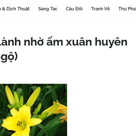
 & Dịch Thuật
Sáng Tác
Câu Đối
Tranh Vẽ
Thư Ph
 lành nhờ ấm xuân huyên
ngộ)