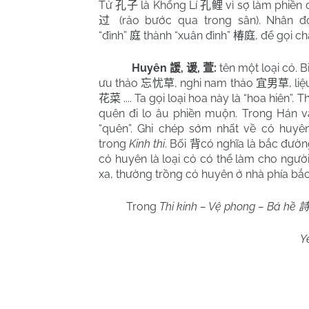
Tử
là Khổng Lí
vì sợ làm phiền 
孔子
孔鲤
(rảo bước qua trong sân). Nhân 
过
“đình”
thành “xuân đình”
, để gọi ch
庭
椿庭
Huyên
,
,
:
tên một loại cỏ. 
諼
谖
萱
ưu thảo
, nghi nam thảo
, li
忘忧草
宜男草
.... Ta gọi loại hoa này là “hoa hiên”
花菜
quên đi lo âu phiền muộn. Trong Hán v
“quên”. Ghi chép sớm nhất về cỏ huyê
trong
Kinh thi
. Bối
có nghĩa là bắc đườ
背
cỏ huyên là loại cỏ có thể làm cho người 
xa, thường trồng cỏ huyên ở nhà phía bắc
Trong
Thi kinh – Vệ phong – Bá hề
Y