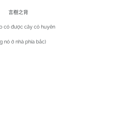
言樹之背
o có được cây cỏ huyên
g nó ở nhà phía bắc)