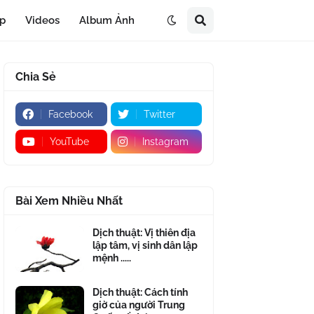
áp
Videos
Album Ảnh
Chia Sẻ
Facebook
Twitter
YouTube
Instagram
Bài Xem Nhiều Nhất
Dịch thuật: Vị thiên địa
lập tâm, vị sinh dân lập
mệnh .....
Dịch thuật: Cách tính
giờ của người Trung