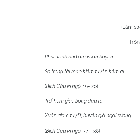
(Làm sa
Trồn
Phúc lành nhờ ấm xuân huyên
So trong tài mạo kiêm tuyền kém ai
(
Bích Câu kì ngộ
: 19- 20)
Trời hôm giục bóng dâu tà
Xuân già e tuyết, huyên già ngại sương
(
Bích Câu kì ngộ
: 37 - 38)