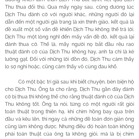
Thu thua đối thủ. Qua mấy ngày sau, cũng đương lúc
Dịch Thu đánh cờ với người khác, những người đó lại
dẫn đến một người giả trang là xin thỉnh giáo, kết quả là
đề xuất một số vấn đề khiến Dịch Thu không thể trả lời.
Dịch Thu một lòng nghĩ đến mấy vấn đề đó, kết quả lại
đánh thua cờ. Thế là, mấy người nọ bắt đầu rêu rao
thuật đánh cờ của Dịch Thu không hay, anh ta chỉ là kẻ
lường gạt. Đối với những lời đồn đó, Dịch Thu cảm thấy
lo sợ nghi hoặc, cũng cảm thấy vô cùng đau khổ.
Có một bậc trí giả sau khi biết chuyện, bèn biện hộ
cho Dịch Thu. Ông ta cho rằng, Dịch Thu gần đây đánh
cờ bị thua thì không thể cho rằng thuật đánh cờ của Dịch
Thu không tốt. Ông ta nói, từng có một người rất giỏi
toán thuật trong thiên hạ, khi chim hồng bay qua trên
đầu và kêu lên, thì ngay cả những đề toán đơn giản ông
cũng làm không được. Nhưng điều đó hoàn toàn không
phải toán thuật của ông ta không giỏi, mà là bị chim