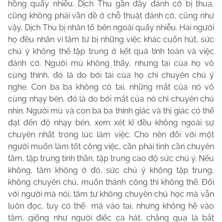
hồng quấy nhiễu. Dịch Thu gần đây đánh cờ bị thua,
cũng không phải vần đề ở chỗ thuật đánh cờ, cũng như
vậy, Dịch Thu bị nhân tố bên ngoài quấy nhiễu. Hai người
họ đều nhân vì tâm tư bị những việc khác cuốn hút, sức
chú ý không thể tập trung ở kết quả tính toán và việc
đánh cờ. Người mù không thấy, nhưng tai của họ vô
cùng thính, đó là do bởi tai của họ chỉ chuyên chú ý
nghe. Con ba ba không có tai, những mắt của nó vô
cùng nhạy bén, đó là do bởi mắt của nó chỉ chuyên chú
nhìn. Người mù và con ba ba thính giác và thị giác có thể
đạt đến độ nhạy bén, xem xét kĩ đều không ngoài sự
chuyên nhất trong lúc làm việc. Cho nên đối với một
người muốn làm tốt công việc, cần phải tinh cần chuyên
tâm, tập trung tinh thần, tập trung cao độ sức chú ý. Nếu
không, tâm không ở đó, sức chú ý không tập trung,
không chuyên chú, muốn thành công thì không thể. Đối
với người mà nói, tâm tư không chuyên chú học mà vẫn
luôn đọc, tuy có thể mà vào tai, nhưng không hề vào
tâm, giống như người điếc ca hát, chẳng qua là bắt