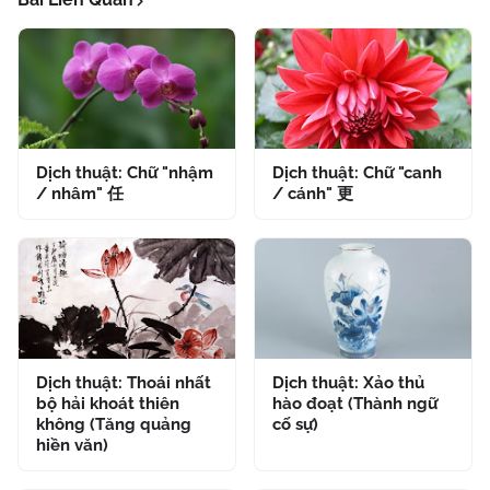
Dịch thuật: Chữ "nhậm
Dịch thuật: Chữ "canh
/ nhâm" 任
/ cánh" 更
Dịch thuật: Thoái nhất
Dịch thuật: Xảo thủ
bộ hải khoát thiên
hào đoạt (Thành ngữ
không (Tăng quảng
cố sự)
hiền văn)