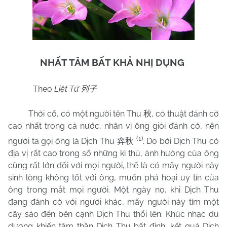
NHẤT TÂM BẤT KHẢ NHỊ DỤNG
Theo
Liệt Tử
列子
Thời cổ, có một người tên Thu
, có thuật đánh cờ
秋
cao nhất trong cả nước, nhân vì ông giỏi đánh cờ, nên
(1)
người ta gọi ông là Dịch Thu
. Do bởi Dịch Thu có
弈秋
địa vị rất cao trong số những kì thủ, ảnh hưởng của ông
cũng rất lớn đối với mọi người, thế là có mấy người nảy
sinh lòng không tốt với ông, muốn phá hoại uy tín của
ông trong mắt mọi người. Một ngày nọ, khi Dịch Thu
đang đánh cờ với người khác, mấy người này tìm một
cây sáo đến bên cạnh Dịch Thu thổi lên. Khúc nhạc du
dương khiến tâm thần Dịch Thu bất định, kết quả Dịch