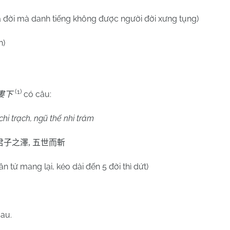
a đời mà danh tiếng không được người đời xưng tụng)
n)
(1)
có câu:
婁下
hi trạch, ngũ thế nhi trảm
君子之澤
,
五世而斬
 tử mang lại, kéo dài đến 5 đời thì dứt)
sau.