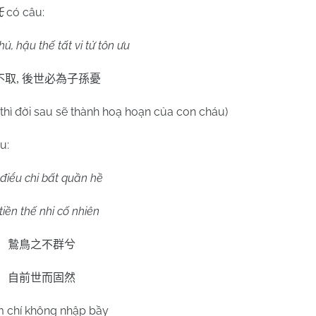
có câu:
氏
hủ, hậu thế tất vi tử tôn ưu
不取
,
後世必為子孫憂
thì đời sau sẽ thành hoạ hoạn của con cháu)
u:
 điểu chi bất quần hề
tiền thế nhi cố nhiên
鷙鳥之不群兮
自前世而固然
m chí không nhập bầy