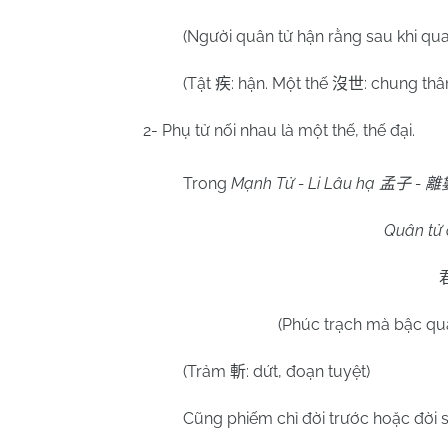
(Người quân tử hận rằng sau khi qu
(Tật
: hận. Một thế
: chung thâ
疾
沒世
2- Phụ tử nối nhau là một thế, thế đại.
Trong
Mạnh Tử - Li Lâu hạ
-
孟子
離
Quân tử c
(Phúc trạch mà bậc quân
(Trảm
: dứt, đoạn tuyệt)
斬
Cũng phiếm chỉ đời trước hoặc đời 