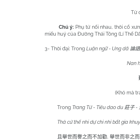
Từ đ
Chú ý:
Phụ tử nối nhau, thời cổ xưn
miếu huý của Đường Thái Tông (Lí Thế D
3- Thời đại: Trong
Luận ngữ - Ung dã
論語
Nan h
(Khó mà tr
Trong
Trang Tử - Tiêu dao du
-
莊子
Thả cử thế nhi dự chi nhi bất gia khuyế
,
且舉世而譽之而不加勸
舉世而非之而