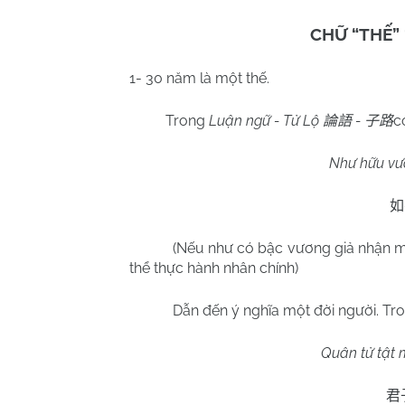
CHỮ “THẾ”
1- 30 năm là một thế.
Trong
Luận ngữ - Tử Lộ
-
c
論語
子路
Như hữu vươ
如
(Nếu như có bậc vương giả nhận mện
thể thực hành nhân chính)
Dẫn đến ý nghĩa một đời người. Tr
Quân tử tật 
君