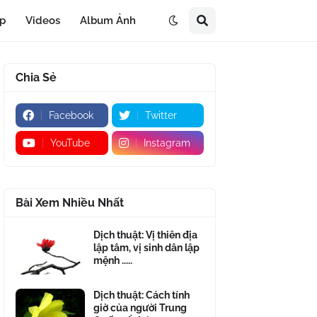
áp
Videos
Album Ảnh
Chia Sẻ
Facebook
Twitter
YouTube
Instagram
Bài Xem Nhiều Nhất
Dịch thuật: Vị thiên địa
lập tâm, vị sinh dân lập
mệnh .....
Dịch thuật: Cách tính
giờ của người Trung