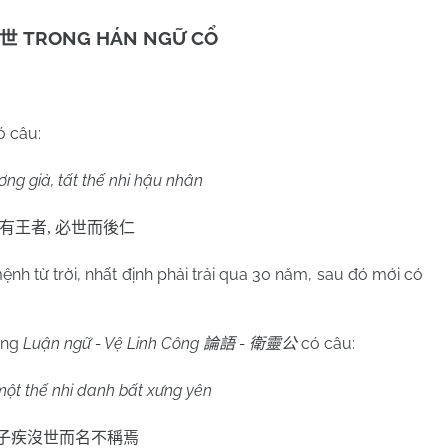
TRONG HÁN NGỮ CỔ
世
ó câu:
ng giả, tất thế nhi hậu nhân
有王者
,
必世而後仁
h từ trời, nhất định phải trải qua 30 năm, sau đó mới có
ong
Luận ngữ - Vệ Linh Công
-
có câu:
論語
衛靈公
một thế nhi danh bất xưng yên
子疾沒世而名不稱焉