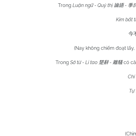
Trong
Luận ngữ - Quý thị
-
論語
季
Kim bất t
今
(Nay không chiếm đoạt lấy, 
Trong
Sở từ - Li tao
-
có câ
楚辭
離騷
Chí
Tự 
(Chi