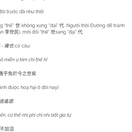
ời trước đã như thế)
g “thế”
không xưng “đại”
. Người thời Đường để tránh
世
代
ân
), mới đổi “thế”
sang “đại”
.
李世民
世
代
-
có câu:
雍也
ồ miễn ư kim chi thế hĩ
難乎免於今之世矣
ánh được hoạ hại ở đời nay)
:
逍遙遊
n, cử thế nhi phi chi nhi bất gia tự.
不加沮