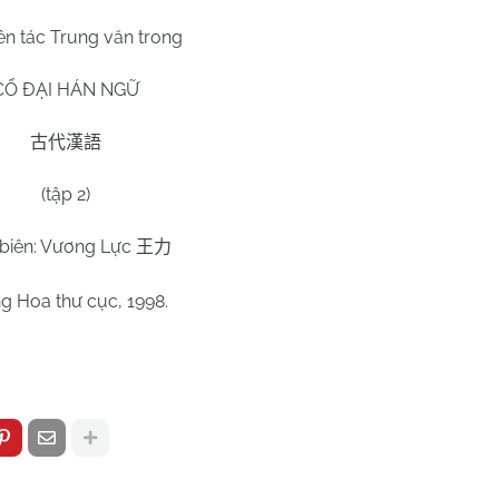
n tác Trung văn trong
CỔ ĐẠI HÁN NGỮ
古代漢語
(tập
2
)
biên: Vương Lực
王力
g Hoa thư cục, 1998.