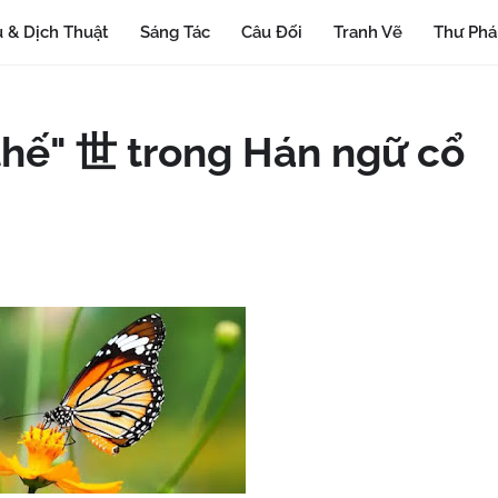
 & Dịch Thuật
Sáng Tác
Câu Đối
Tranh Vẽ
Thư Ph
"thế" 世 trong Hán ngữ cổ