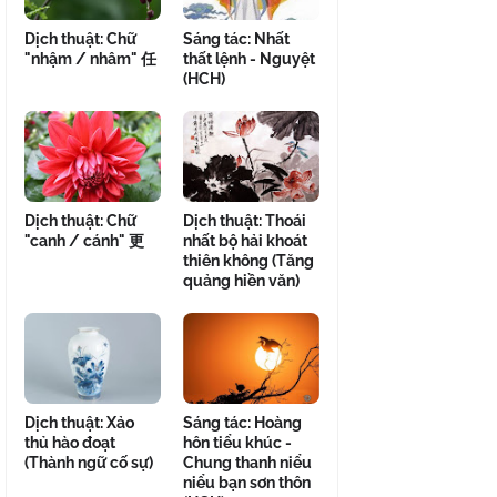
Dịch thuật: Chữ
Sáng tác: Nhất
"nhậm / nhâm" 任
thất lệnh - Nguyệt
(HCH)
Dịch thuật: Chữ
Dịch thuật: Thoái
"canh / cánh" 更
nhất bộ hải khoát
thiên không (Tăng
quảng hiền văn)
Dịch thuật: Xảo
Sáng tác: Hoàng
thủ hào đoạt
hôn tiểu khúc -
(Thành ngữ cố sự)
Chung thanh niểu
niểu bạn sơn thôn