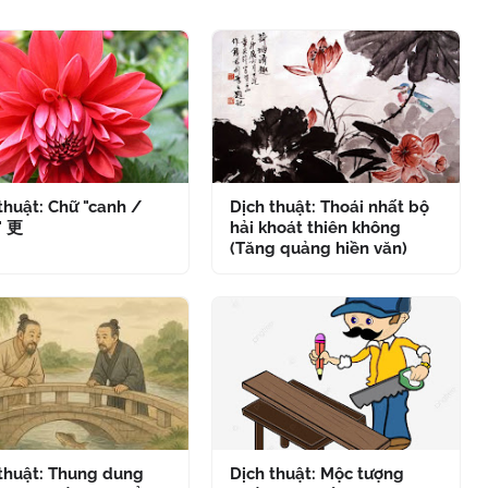
thuật: Chữ "canh /
Dịch thuật: Thoái nhất bộ
" 更
hải khoát thiên không
(Tăng quảng hiền văn)
 thuật: Thung dung
Dịch thuật: Mộc tượng