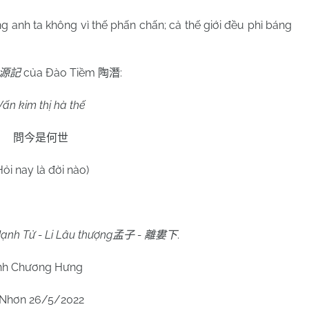
g anh ta không vì thế phấn chấn; cả thế giới đều phỉ báng
của Đào Tiềm
:
源記
陶潛
Vấn kim thị hà thế
問今是何世
Hỏi nay là đời nào)
ạnh Tử - Li Lâu thượng
-
.
孟子
離婁下
h Chương Hưng
 Nhơn
26/5/2022