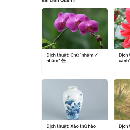
Bài Liên Quan
Dịch thuật: Chữ "nhậm /
Dịch 
nhâm" 任
cánh
Dịch thuật: Xảo thủ hào
Dịch