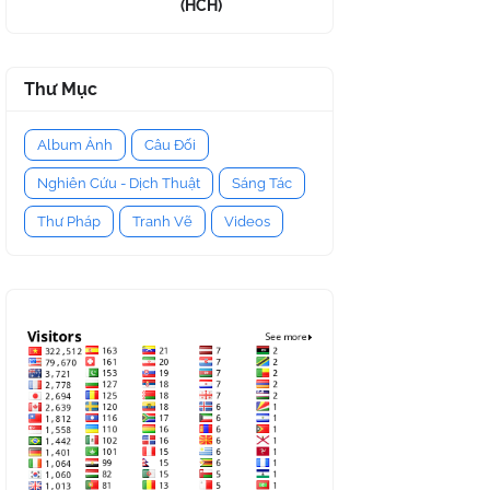
(HCH)
Thư Mục
Album Ảnh
Câu Đối
Nghiên Cứu - Dịch Thuật
Sáng Tác
Thư Pháp
Tranh Vẽ
Videos