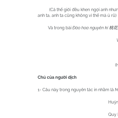
(Cả thế giới đều khen ngợi anh nhưn
anh ta, anh ta cũng không vì thế mà ủ rũ)
Và trong bài
Đào hoa nguyên kí
桃花
(
Chú của người dịch
1- Câu này trong nguyên tác in nhầm là
M
Huỳn
Quy