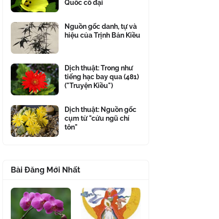
Quốc cổ đại
Nguồn gốc danh, tự và
hiệu của Trịnh Bản Kiều
Dịch thuật: Trong như
tiếng hạc bay qua (481)
("Truyện Kiều")
Dịch thuật: Nguồn gốc
cụm từ "cửu ngũ chí
tôn"
Bài Đăng Mới Nhất