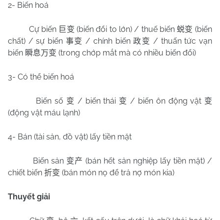
2- Biến hoá
Cự biến
(biến đổi to lớn) / thuế biến
(biến
巨变
蜕变
chất) / sự biến
/ chính biến
/ thuấn tức vạn
事变
政变
biến
(trong chớp mắt mà có nhiều biến đổi)
瞬息万变
3- Có thể biến hoá
Biến số
/ biến thái
/ biến ôn động vật
变
变
变
(động vật máu lạnh)
4- Bán (tài sản, đồ vật) lấy tiền mặt
Biến sản
(bán hết sản nghiệp lấy tiền mặt) /
变产
chiết biến
(bán món nọ để trả nợ món kia)
折变
Thuyết giải