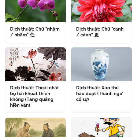
Dịch thuật: Chữ "nhậm
Dịch thuật: Chữ "canh
/ nhâm" 任
/ cánh" 更
Dịch thuật: Thoái nhất
Dịch thuật: Xảo thủ
bộ hải khoát thiên
hào đoạt (Thành ngữ
không (Tăng quảng
cố sự)
hiền văn)