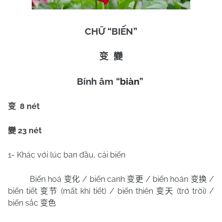
CHỮ “BIẾN”
变
變
Bính âm “
biàn
”
8 nét
变
23 nét
變
1- Khác với lúc ban đầu, cải biến
Biến hoá
/ biến canh
/ biến hoán
/
变化
变更
变换
biến tiết
(mất khí tiết) / biến thiên
(trở trời) /
变节
变天
biến sắc
变色