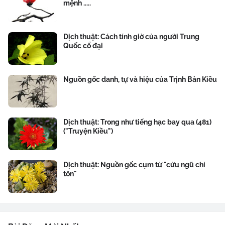
mệnh .....
Dịch thuật: Cách tính giờ của người Trung
Quốc cổ đại
Nguồn gốc danh, tự và hiệu của Trịnh Bản Kiều
Dịch thuật: Trong như tiếng hạc bay qua (481)
("Truyện Kiều")
Dịch thuật: Nguồn gốc cụm từ "cửu ngũ chí
tôn"