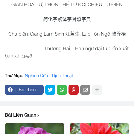
GIẢN HOÁ TỰ, PHỒN THỂ TỰ ĐỐI CHIẾU TỰ ĐIỂN
简化字繁体字对照字典
Chủ biên: Giang Lam Sinh
, Lục Tôn Ngô
江蓝生
陆尊梧
Thượng Hải – Hán ngữ đại từ điển xuất
bản xã, 1998
Thư Mục:
Nghiên Cứu - Dịch Thuật
Facebook
Bài Liên Quan