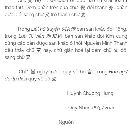
Chữ
bộ
, kết cấu trên dưới, là chữ khải hoá từ
变
亠
thảo thư. Đem phần trên của chữ
đổi thành
, phần
變
亦
dưới đổi sang chữ
trở thành chữ
.
又
变
Trong
Liệt nữ truyện
bản san khắc đời Tống,
列女传
trong
Lưu Tri Viễn
bản san khắc đời Kim cùng
刘知远
cùng các bản được san khắc ở thời Nguyên Minh Thanh
đều thấy chữ
này, chữ giản hoá lại đem chữ
đổi
变
攵
sang chữ
.
又
Chữ
ngày trước quy về bộ
. Trong
Hán ngữ
變
言
đại tự điển
quy về bộ
攴
Huỳnh Chương Hưng
Quy Nhơn 18/5/2021
Nguồn