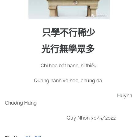
只學不行稀少
光行無學眾多
Chỉ học bất hành, hi thiểu
Quang hành vô học, chúng đa
Huỳnh
Chương Hưng
Quy Nhơn 30/5/2022