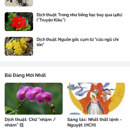
Dịch thuật: Trong như tiếng hạc bay qua (481)
("Truyện Kiều")
Dịch thuật: Nguồn gốc cụm từ "cửu ngũ chí
tôn"
Bài Đăng Mới Nhất
Dịch thuật: Chữ "nhậm /
Sáng tác: Nhất thất lệnh -
nhâm" 任
Nguyệt (HCH)