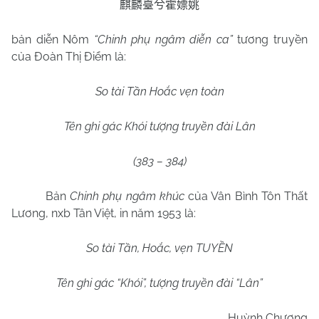
麒麟臺兮霍嫖姚
bản diễn Nôm
“Chinh phụ ngâm diễn ca”
tương truyền
của Đoàn Thị Điểm là:
So tài Tần Hoắc vẹn toàn
Tên ghi gác Khói tượng truyền đài Lân
(383 – 384)
Bản
Chinh phụ ngâm khúc
của Vân Bình Tôn Thất
Lương, nxb Tân Việt, in năm 1953 là:
So tài Tần, Hoắc, vẹn TUYỀN
Tên ghi gác “Khói”, tượng truyền đài “Lân”
Huỳnh Chương