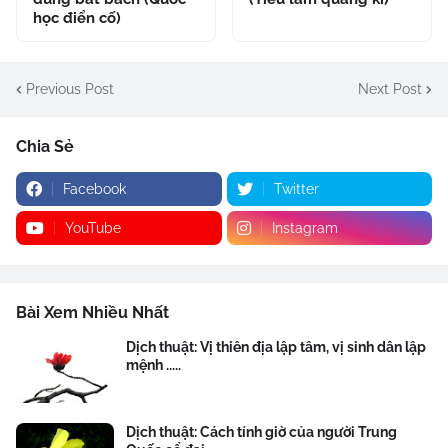
học điển cố)
Previous Post
Next Post
Chia Sẻ
Facebook
Twitter
YouTube
Instagram
Bài Xem Nhiều Nhất
Dịch thuật: Vị thiên địa lập tâm, vị sinh dân lập
mệnh .....
Dịch thuật: Cách tính giờ của người Trung