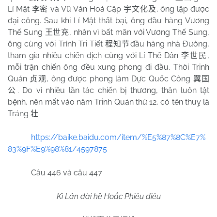
Lí Mật
và Vũ Văn Hoá Cập
, ông lập được
李密
宇文化及
đại công. Sau khi Lí Mật thất bại, ông đầu hàng Vương
Thế Sung
, nhân vì bất mãn với Vương Thế Sung,
王世充
ông cùng với Trình Tri Tiết
đầu hàng nhà Đường,
程知节
tham gia nhiều chiến dịch cùng với Lí Thế Dân
,
李世民
mỗi trận chiến ông đều xung phong đi đầu. Thời Trinh
Quán
, ông được phong làm Dực Quốc Công
贞观
翼国
. Do vì nhiều lần tác chiến bị thương, thân luôn tật
公
bệnh, nên mất vào năm Trinh Quán thứ 12, có tên thuỵ là
Tráng
.
壮
https://baike.baidu.com/item/%E5%87%8C%E7%
83%9F%E9%98%81/4597875
Câu 446 và câu 447
Kì Lân đài hề Hoắc Phiêu diêu