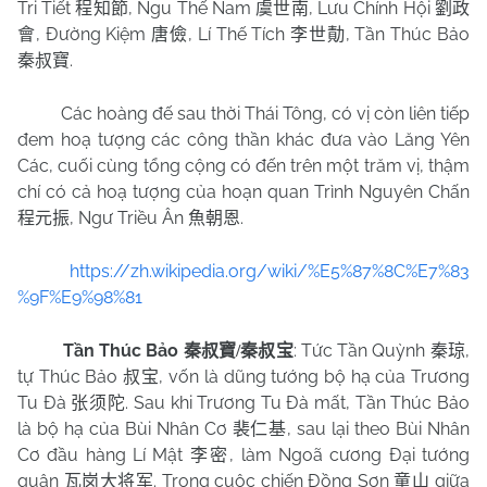
Tri Tiết
, Ngu Thế Nam
, Lưu Chính Hội
程知節
虞世南
劉政
, Đường Kiệm
, Lí Thế Tích
, Tần Thúc Bảo
會
唐儉
李世勣
.
秦叔寶
Các hoàng đế sau thời Thái Tông, có vị còn liên tiếp
đem hoạ tượng các công thần khác đưa vào Lăng Yên
Các, cuối cùng tổng cộng có đến trên một trăm vị, thậm
chí có cả hoạ tượng của hoạn quan Trình Nguyên Chấn
, Ngư Triều Ân
.
程元振
魚朝恩
https://zh.wikipedia.org/wiki/%E5%87%8C%E7%83
%9F%E9%98%81
Tần Thúc Bảo
: Tức Tần Quỳnh
,
秦叔寶
/
秦叔宝
秦琼
tự Thúc Bảo
, vốn là dũng tướng bộ hạ của Trương
叔宝
Tu Đà
. Sau khi Trương Tu Đà mất, Tần Thúc Bảo
张须陀
là bộ hạ của Bùi Nhân Cơ
, sau lại theo Bùi Nhân
裴仁基
Cơ đầu hàng Lí Mật
, làm Ngoã cương Đại tướng
李密
quân
. Trong cuộc chiến Đồng Sơn
giữa
瓦岗大将军
童山