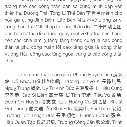
tưởng nhớ các công thần ban sơ cùng mình dẹp yên
thiên hạ, Đường Thái Tông Lí Thế Dân
mệnh cho
李世民
hoạ gia cung đình Diêm Lập Bản
vẽ tượng 24 vị
阎立本
công thần, tức “Nhị thập tứ công thần đồ”
.
二十四功臣图
Các hoạ tượng đều đứng quay mặt về hướng bắc. Lăng
Yên các chia làm 3 tầng: tầng trong cùng là các công
thần tể phụ công huân tối cao; tầng giữa là công thần
Vương Hầu công cao; tầng ngoài cùng là các công thần
khác.
24 vị công thần bao gồm: Phòng Huyền Linh
房玄
, Đỗ Nhưu Hối
, Trưởng Tôn Vô Kị
,
齡
杜如如晦
長孫無忌
Nguỵ Trưng
, Uý Trì Kính Đức
, Lí Hiếu Cung
魏徵
尉遲敬德
, Cao Sĩ Liêm
, Lí Tĩnh
, Tiêu Vũ
,
李孝恭
高士廉
李靖
蕭瑀
Đoàn Chí Huyền
, Lưu Hoằng Cơ
, Khuất
段志玄
劉弘基
Đột Thông
, Ân Khai Sơn
, Sài Thiệu
,
屈突通
殷開山
柴紹
Trưởng Tôn Thuận Đức
, Trương Lượng
,
長孫順德
張亮
Hầu Quân Tập
, Trương Công Cẩn
, Trình
侯君君集
張公謹