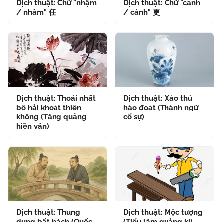
Dịch thuật: Chữ "nhậm
Dịch thuật: Chữ "canh
/ nhâm" 任
/ cánh" 更
Dịch thuật: Thoái nhất
Dịch thuật: Xảo thủ
bộ hải khoát thiên
hào đoạt (Thành ngữ
không (Tăng quảng
cố sự)
hiền văn)
Dịch thuật: Thung
Dịch thuật: Mộc tượng
dung bất bách (Quốc
(Tiếu lâm quảng kí)