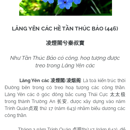
LĂNG YÊN CÁC HỀ TẦN THÚC BẢO (446)
凌煙閣兮秦叔寶
Như Tần Thúc Bảo có công, hoạ tượng được
treo trong Lăng Yên các
Lăng Yên các
: Là toà kiến trúc thời
凌煙閣
/
凌烟阁
Đường bên trong có treo hoạ tượng các công thần.
Lăng Yên các ở góc đông bắc cung Thái Cực
太太极
trong thành Trường An
, được xây dựng vào năm
长安
Trinh Quán
thứ 17 (năm 643) nhằm biểu dương các
贞观
công thần.
Tháng 2 năm Trinh Quán
thứ 17 (năm 643), để
贞观