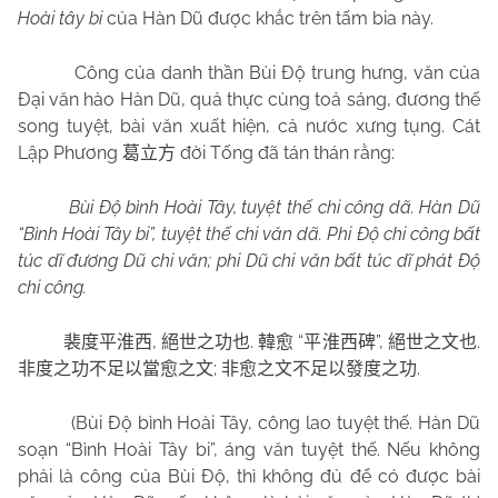
Hoài tây bi
của Hàn Dũ được khắc trên tấm bia này.
Công của danh thần Bùi Độ trung hưng, văn của
Đại văn hào Hàn Dũ, quả thực cùng toả sáng, đương thế
song tuyệt, bài văn xuất hiện, cả nước xưng tụng. Cát
Lập Phương
đời Tống đã tán thán rằng:
葛立方
Bùi Độ bình Hoài Tây, tuyệt thế chi công dã. Hàn Dũ
“Bình Hoài Tây bi”, tuyệt thế chi văn dã. Phi Độ chi công bất
túc dĩ đương Dũ chi văn; phi Dũ chi văn bất túc dĩ phát Độ
chi công.
,
.
“
”,
.
裴度平淮西
絕世之功也
韓愈
平淮西碑
絕世之文也
;
.
非度之功不足以當愈之文
非愈之文不足以發度之功
(Bùi Độ bình Hoài Tây, công lao tuyệt thế. Hàn Dũ
soạn “Bình Hoài Tây bi”, áng văn tuyệt thế. Nếu không
phải là công của Bùi Độ, thì không đủ để có được bài