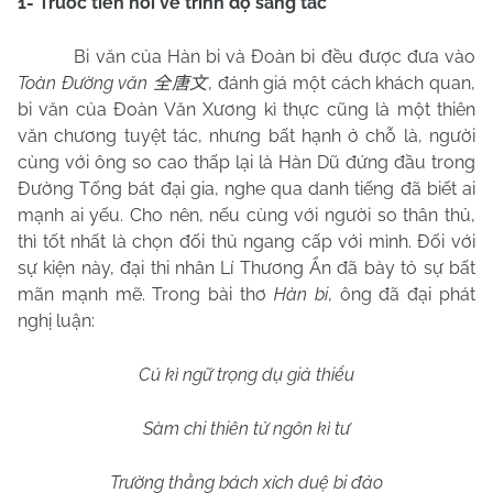
1- Trước tiên nói về trình độ sáng tác
Bi văn của Hàn bi và Đoàn bi đều được đưa vào
Toàn Đường văn
, đánh giá một cách khách quan,
全唐文
bi văn của Đoàn Văn Xương kì thực cũng là một thiên
văn chương tuyệt tác, nhưng bất hạnh ở chỗ là, người
cùng với ông so cao thấp lại là Hàn Dũ đứng đầu trong
Đường Tống bát đại gia, nghe qua danh tiếng đã biết ai
mạnh ai yếu. Cho nên, nếu cùng với người so thân thủ,
thì tốt nhất là chọn đối thủ ngang cấp với mình. Đối với
sự kiện này, đại thi nhân Lí Thương Ẩn đã bày tỏ sự bất
mãn mạnh mẽ. Trong bài thơ
Hàn bi
, ông đã đại phát
nghị luận:
Cú kì ngữ trọng dụ giả thiểu
Sàm chi thiên tử ngôn kì tư
Trường thằng bách xích duệ bi đảo