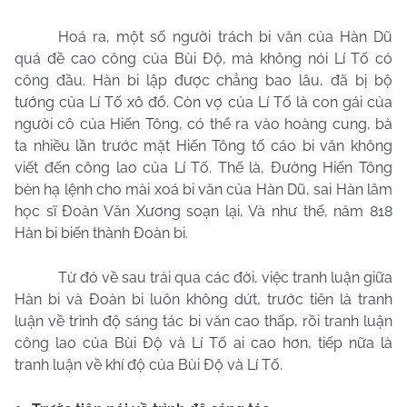
Hoá ra, một số người trách bi văn của Hàn Dũ
quá đề cao công của Bùi Độ, mà không nói Lí Tố có
công đầu. Hàn bi lập được chẳng bao lâu, đã bị bộ
tướng của Lí Tố xô đổ. Còn vợ của Lí Tố là con gái của
người cô của Hiến Tông, có thể ra vào hoàng cung, bà
ta nhiều lần trước mặt Hiến Tông tố cáo bi văn không
viết đến công lao của Lí Tố. Thế là, Đường Hiến Tông
bèn hạ lệnh cho mài xoá bi văn của Hàn Dũ, sai Hàn lâm
học sĩ Đoàn Văn Xương soạn lại, Và như thế, năm 818
Hàn bi biến thành Đoàn bi.
Từ đó về sau trải qua các đời, việc tranh luận giữa
Hàn bi và Đoàn bi luôn không dứt, trước tiên là tranh
luận về trình độ sáng tác bi văn cao thấp, rồi tranh luận
công lao của Bùi Độ và Lí Tố ai cao hơn, tiếp nữa là
tranh luận về khí độ của Bùi Độ và Lí Tố.