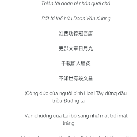
Thiên tải đoán bi nhân quái chá
Bất tri thế hữu Đoàn Văn Xương
淮西功德冠吾唐
吏部文章日月光
千載斷人膾炙
不知世有段文昌
(Công đức của người bình Hoài Tây đứng đầu
triều Đường ta
Văn chương của Lại bộ sáng như mặt trời mặt
trăng