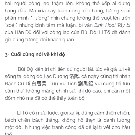
hai người công lao thậm lớn, không thể xếp ai đứng
hàng đầu. Mà xưa nay luận công xếp hạng, tướng soái
phân minh. “Tướng” nhìn chung không thể vượt lên trên
“soái”, nhưng bình tâm mà luận, bi văn
Bình Hoài Tây bi
của Hàn Dũ đối với công lao của Bùi Độ, Lí Tố đã đánh
giá cũng tương đối khách quan.
3- Cuối cùng nói về khí độ
Bùi Độ kiên trì chỉ tiến cử người tài, lúc về già lui về
sống tại đông đô Lạc Dương
, cả ngày cùng thi nhân
洛陽
Bạch Cư Dị
, Lưu Vũ Tích
vui cùng thi tửu
白居易
劉禹錫
cầm thư, không màng chính sự, khí độ cao, chỉ cần một
đốm nhỏ mà đã có thể thấy toàn bộ.
Lí Tố có mưu lược, giỏi xạ kị, dũng cảm thiện chiến,
bách chiến bách thắng, không hổ thẹn là danh tướng
một đời. Nhưng việc tranh công đã để lại tì vết cho hậu
thế.