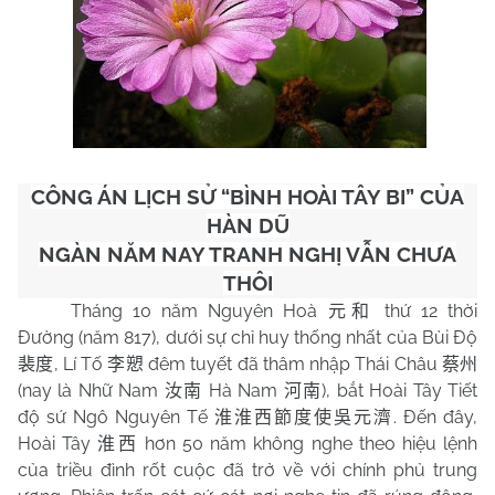
CÔNG ÁN LỊCH SỬ “BÌNH HOÀI TÂY BI” CỦA
HÀN DŨ
NGÀN NĂM NAY TRANH NGHỊ VẪN CHƯA
THÔI
Tháng 10 năm Nguyên Hoà
thứ 12 thời
元和
Đường (năm 817), dưới sự chỉ huy thống nhất của Bùi Độ
, Lí Tố
đêm tuyết đã thâm nhập Thái Châu
裴度
李愬
蔡州
(nay là Nhữ Nam
Hà Nam
), bắt Hoài Tây Tiết
汝南
河南
độ sứ Ngô Nguyên Tế
. Đến đây,
淮淮西節度使吳元濟
Hoài Tây
hơn 50 năm không nghe theo hiệu lệnh
淮西
của triều đình rốt cuộc đã trở về với chính phủ trung