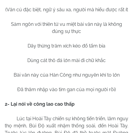
(Văn cú đặc biệt, ngữ ý sâu xa, người mà hiểu được rất ít
Sàm ngôn với thiên tử vu miệt bài văn này là không
đúng sự thực
Dây thừng trăm xích kéo đổ tấm bia
Dùng cát thô đá lớn mài đi chữ khắc
Bài văn này của Hàn Công như nguyên khí to lớn
Đã thâm nhập vào tim gan của mọi người rồi)
2- Lại nói về công lao cao thấp
Lúc tại Hoài Tây chiến sự không tiến triển, lâm nguy
thọ mệnh, Bùi Độ xuất nhậm thống soái, đến Hoài Tây.
Trước lúc lên đường, Bùi Độ đã thề trước mặt Đường