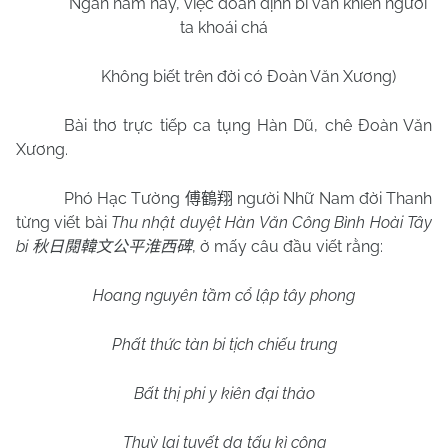
Ngàn năm nay, việc đoán định bi văn khiến người
ta khoái chá
Không biết trên đời có Đoàn Văn Xương)
Bài thơ trực tiếp ca tụng Hàn Dũ, chê Đoàn Văn
Xương.
Phó Hạc Tường
người Nhữ
Nam
đời Thanh
傅鶴翔
từng viết bài
Thu nhật duyệt Hàn Văn Công Bình Hoài Tây
bi
, ở mấy câu đầu viết rằng:
秋日閱韓文公平淮西碑
Hoang nguyên tầm cổ lập tây phong
Phất thức tàn bi tịch chiếu trung
Bất thị phi y kiên đại thảo
Thuỳ lai tuyết dạ tấu kì công