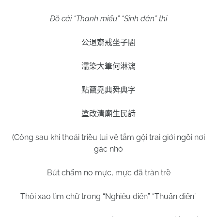
Đồ cải “Thanh miếu” “Sinh dân” thi
公退齋戒坐子閣
濡染大筆何淋漓
點竄堯典舜典字
塗改清廟生民詩
(Công sau khi thoái triều lui về tắm gội trai giới ngồi nơi
gác nhỏ
Bút chấm no mực, mực đã tràn trề
Thôi xao tìm chữ trong “Nghiêu điển” “Thuấn điển”