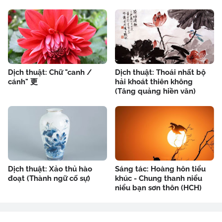
Dịch thuật: Chữ "canh /
Dịch thuật: Thoái nhất bộ
cánh" 更
hải khoát thiên không
(Tăng quảng hiền văn)
Dịch thuật: Xảo thủ hào
Sáng tác: Hoàng hôn tiểu
đoạt (Thành ngữ cố sự)
khúc - Chung thanh niểu
niểu bạn sơn thôn (HCH)