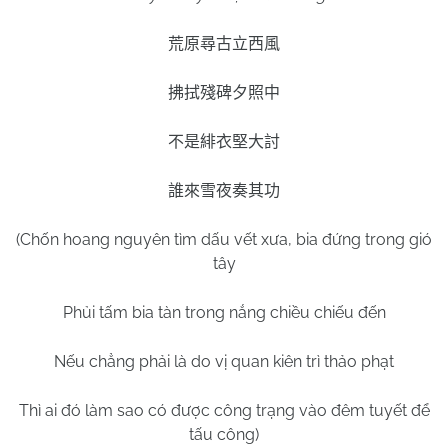
荒原尋古立西風
拂拭殘碑夕照中
不是緋衣堅大討
誰來雪夜奏其功
(Chốn hoang nguyên tìm dấu vết xưa, bia đứng trong gió
tây
Phủi tấm bia tàn trong nắng chiều chiếu đến
Nếu chẳng phải là do vị quan kiên trì thảo phạt
Thì ai đó làm sao có được công trạng vào đêm tuyết để
tấu công)