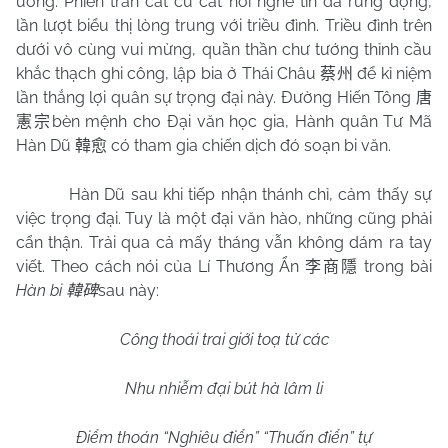
ương. Phiên trấn cát cứ cát nơi nghe tin đã rúng động,
lần lượt biểu thị lòng trung với triều đình. Triều đình trên
dưới vô cùng vui mừng, quần thần chư tướng thỉnh cầu
khắc thạch ghi công, lập bia ở Thái Châu
để kỉ niệm
蔡州
lần thắng lợi quân sự trọng đại này. Đường Hiến Tông
唐
bèn mệnh cho Đại văn học gia, Hành quân Tư Mã
憲宗
Hàn Dũ
có tham gia chiến dịch đó soạn bi văn.
韓愈
Hàn Dũ sau khi tiếp nhận thánh chỉ, cảm thấy sự
việc trọng đại. Tuy là một đại văn hào, những cũng phải
cẩn thận. Trải qua cả mấy tháng vẫn không dám ra tay
viết. Theo cách nói của Lí Thương Ẩn
trong bài
李商隱
Hàn bi
sau này:
韓碑
Công thoái trai giới toạ tử các
Nhu nhiễm đại bút hà lâm li
Điểm thoán “Nghiêu điển” “Thuấn điển” tự