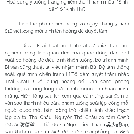
Hoá dụng ý tưởng trang nghiêm thơ “Thanh miếu” “Sinh
dân” ở “Kinh Thi”)
Liên tục phấn chiến trong 70 ngày, tháng 3 năm
818 viết xong mới trình lên hoàng đế duyệt lãm.
Bi văn khái thuật tình hình cát cứ phiên trấn, tính
nghiêm trọng liên quan đến hoạ quốc ương dân, đột
xuất có hoàng đế điều binh khiển tướng, bố trí anh minh.
Bi văn cũng thuật lại việc nhậm mệnh Bùi Độ làm thống
soái, quá trình chiến tranh Lí Tố đêm tuyết thâm nhập
Thái Châu. Cuối cùng hoàng đế luận công phong
thưởng, ca công tụng đức, cảnh muôn dân hoan hỉ vui
mừng. Hiến Tông sau khi xem qua cả mừng, sai đem bi
văn sao thành nhiều bản, phàm tướng soái lập công mỗi
người được một bản, đồng thời chiếu lệnh khắc thạch
lập bia tại Thái Châu. Nguyên Thái Châu có tấm
Chính
đức bi
do Tiết độ sứ Ngô Thiếu Thành
lập,
政德碑
吳少誠
sau khi tấm bia cũ
Chính đức
được mài phẳng, bài
Bình