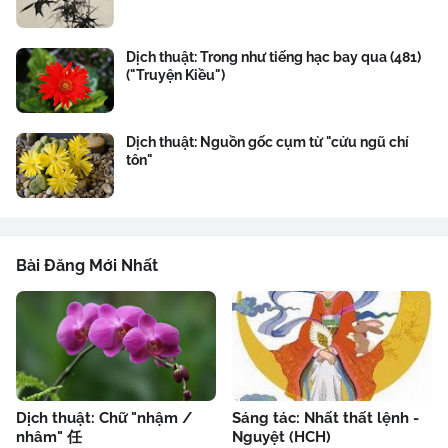
Dịch thuật: Trong như tiếng hạc bay qua (481)
("Truyện Kiều")
Dịch thuật: Nguồn gốc cụm từ "cửu ngũ chí
tôn"
Bài Đăng Mới Nhất
Dịch thuật: Chữ "nhậm /
Sáng tác: Nhất thất lệnh -
nhâm" 任
Nguyệt (HCH)