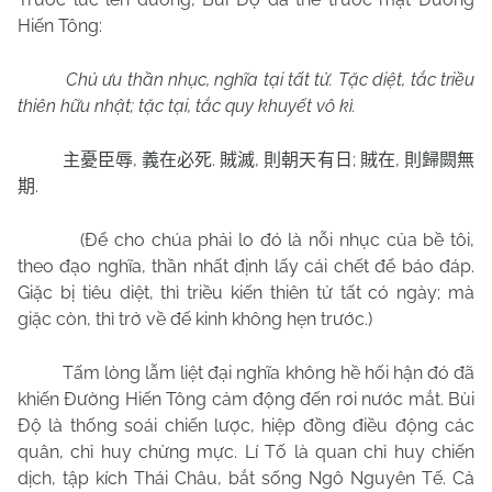
Hiến Tông:
Chủ ưu thần nhục, nghĩa tại tất tử. Tặc diệt, tắc triều
thiên hữu nhật; tặc tại, tắc quy khuyết vô kì.
,
.
,
;
,
主憂臣辱
義在必死
賊滅
則朝天有日
賊在
則歸闕無
.
期
(Để cho chúa phải lo đó là nỗi nhục của bề tôi,
theo đạo nghĩa, thần nhất định lấy cái chết để báo đáp.
Giặc bị tiêu diệt, thì triều kiến thiên tử tất có ngày; mà
giặc còn, thì trở về đế kinh không hẹn trước.)
Tấm lòng lẫm liệt đại nghĩa không hề hối hận đó đã
khiến Đường Hiến Tông cảm động đến rơi nước mắt. Bùi
Độ là thống soái chiến lược, hiệp đồng điều động các
quân, chỉ huy chừng mực. Lí Tố là quan chỉ huy chiến
dịch, tập kích Thái Châu, bắt sống Ngô Nguyên Tế. Cả