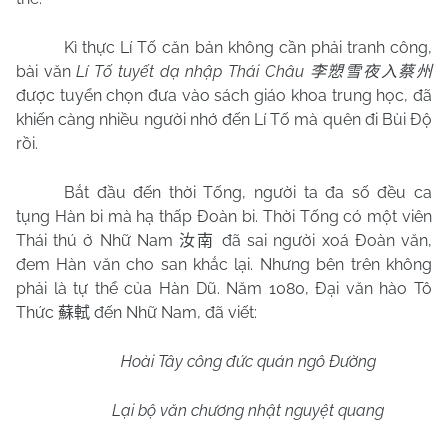
Kì thực Lí Tố căn bản không cần phải tranh công,
bài văn
Lí Tố tuyết dạ nhập Thái Châu
李愬雪夜入蔡州
được tuyển chọn đưa vào sách giáo khoa trung học, đã
khiến càng nhiều người nhớ đến Lí Tố mà quên đi Bùi Độ
rồi.
Bắt đầu đến thời Tống, người ta đa số đều ca
tụng Hàn bi mà hạ thấp Đoàn bi. Thời Tống có một viên
Thái thú ở Nhữ
Nam
đã sai người xoá Đoàn văn,
汝南
đem Hàn văn cho san khắc lại. Nhưng bên trên không
phải là tự thể của Hàn Dũ. Năm 1080, Đại văn hào Tô
Thức
đến Nhữ
Nam
, đã viết:
蘇軾
Hoài Tây công đức quán ngô Đường
Lại bộ văn chương nhật nguyệt quang