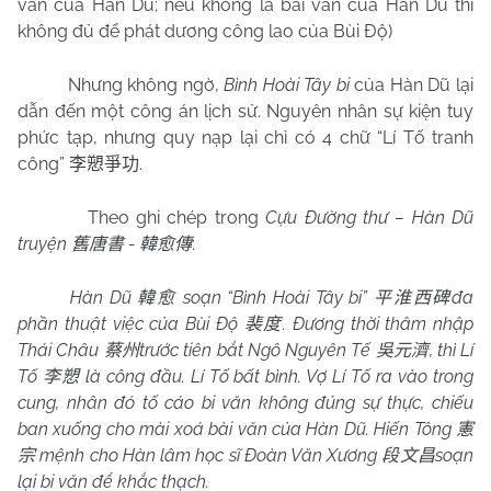
văn của Hàn Dũ; nếu không là bài văn của Hàn Dũ thì
không đủ để phát dương công lao của Bùi Độ)
Nhưng không ngờ,
Bình Hoài Tây bi
của Hàn Dũ lại
dẫn đến một công án lịch sử. Nguyên nhân sự kiện tuy
phức tạp, nhưng quy nạp lại chỉ có 4 chữ “Lí Tố tranh
công”
.
李愬爭功
Theo ghi chép trong
Cựu Đường thư – Hàn Dũ
truyện
-
:
舊唐書
韓愈傳
Hàn Dũ
soạn “Bình Hoài Tây bi”
đa
韓愈
平淮西碑
phần thuật việc của Bùi Độ
. Đương thời thâm nhập
裴度
Thái Châu
trước tiên bắt Ngô Nguyên Tế
, thì Lí
蔡州
吳元濟
Tố
là công đầu. Lí Tố bất bình. Vợ Lí Tố ra vào trong
李愬
cung, nhân đó tố cáo bi văn không đúng sự thực, chiếu
ban xuống cho mài xoá bài văn của Hàn Dũ. Hiến Tông
憲
mệnh cho Hàn lâm học sĩ Đoàn Văn Xương
soạn
宗
段文昌
lại bi văn để khắc thạch.