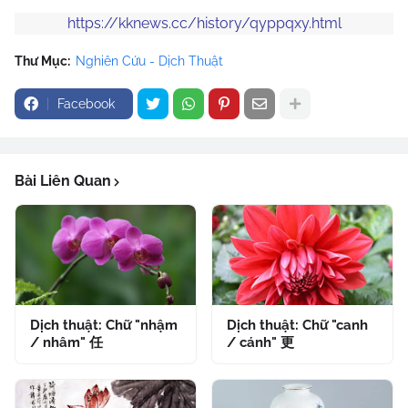
https://kknews.cc/history/qyppqxy.html
Thư Mục:
Nghiên Cứu - Dịch Thuật
Facebook
Bài Liên Quan
Dịch thuật: Chữ "nhậm
Dịch thuật: Chữ "canh
/ nhâm" 任
/ cánh" 更