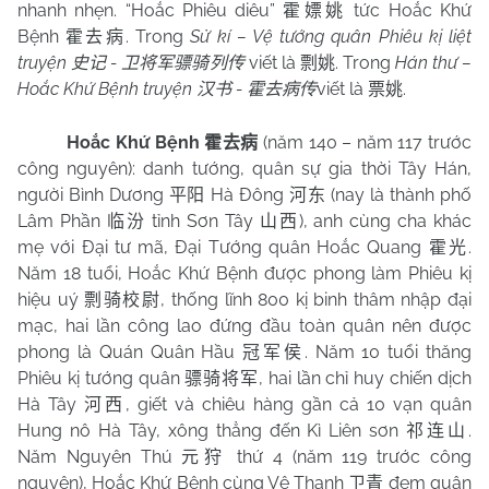
nhanh nhẹn. “Hoắc Phiêu diêu”
tức Hoắc Khứ
霍嫖姚
Bệnh
. Trong
Sử kí – Vệ tướng quân Phiêu kị liệt
霍去病
truyện
-
viết là
. Trong
Hán thư –
史记
卫将军骠骑列传
剽姚
Hoắc Khứ Bệnh truyện
-
viết là
.
汉书
霍去病传
票姚
Hoắc Khứ Bệnh
(năm 140 – năm 117 trước
霍去病
công nguyên): danh tướng, quân sự gia thời Tây Hán,
người Bình Dương
Hà Đông
(nay là thành phố
平阳
河东
Lâm Phần
tỉnh Sơn Tây
), anh cùng cha khác
临汾
山西
mẹ với Đại tư mã, Đại Tướng quân Hoắc Quang
.
霍光
Năm 18 tuổi, Hoắc Khứ Bệnh được phong làm Phiêu kị
hiệu uý
, thống lĩnh 800 kị binh thâm nhập đại
剽骑校尉
mạc, hai lần công lao đứng đầu toàn quân nên được
phong là Quán Quân Hầu
. Năm 10 tuổi thăng
冠军侯
Phiêu kị tướng quân
, hai lần chỉ huy chiến dịch
骠骑将军
Hà Tây
, giết và chiêu hàng gần cả 10 vạn quân
河西
Hung nô Hà Tây, xông thẳng đến Kì Liên sơn
.
祁连山
Năm Nguyên Thú
thứ 4 (năm 119 trước công
元狩
nguyên), Hoắc Khứ Bệnh cùng Vệ Thanh
đem quân
卫青