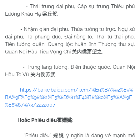
- Thái trung đại phu, Cấp sự trung Thiếu phủ
Lương Khâu Hạ
.
梁丘贺
- Nhậm gián đại phu, Thừa tướng tư trực, Ngự sử
đại phu, Tả phùng dực, Đại hồng lô, Thái tử thái phó,
Tiền tướng quân, Quang lộc huân lĩnh Thượng thư sự,
Quan Nội Hầu Tiêu Vọng Chi
.
关内侯萧望之
- Trung lang tướng, Điển thuộc quốc, Quan Nội
Hầu Tô Vũ
.
关内侯苏武
https://baike.baidu.com/item/%E9%BA%92%E9%
BA%9F%E9%98%81%E5%8D%81%E4%B8%80%E5%8A%9F
%E8%87%A3/2222007
Hoắc Phiêu diêu
:
霍嫖姚
“Phiêu diêu”
ý nghĩa là dáng vẻ mạnh mẽ
嫖姚