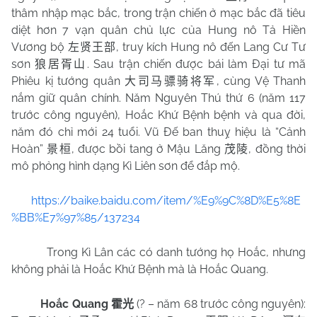
thâm nhập mạc bắc, trong trận chiến ở mạc bắc đã tiêu
diệt hơn 7 vạn quân chủ lực của Hung nô Tả Hiền
Vương bộ
, truy kích Hung nô đến Lang Cư Tư
左贤王部
sơn
. Sau trận chiến được bái làm Đại tư mã
狼居胥山
Phiêu kị tướng quân
, cùng Vệ Thanh
大司马骠骑将军
nắm giữ quân chính. Năm Nguyên Thú thứ 6 (năm 117
trước công nguyên), Hoắc Khứ Bệnh bệnh và qua đời,
năm đó chỉ mới 24 tuổi. Vũ Đế ban thuỵ hiệu là “Cảnh
Hoàn”
, được bồi tang ở Mậu Lăng
, đồng thời
景桓
茂陵
mô phỏng hình dạng Kì Liên sơn để đắp mộ.
https://baike.baidu.com/item/%E9%9C%8D%E5%8E
%BB%E7%97%85/137234
Trong Kì Lân các có danh tướng họ Hoắc, nhưng
không phải là Hoắc Khứ Bệnh mà là Hoắc Quang.
Hoắc Quang
(? – năm 68 trước công nguyên):
霍光