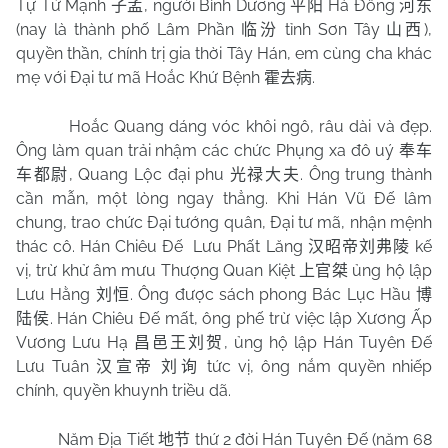
Tự Tử Mạnh
, người Bình Dương
Hà Đông
子孟
平阳
河东
(nay là thành phố Lâm Phần
tỉnh Sơn Tây
),
临汾
山西
quyền thần, chính trị gia thời Tây Hán, em cùng cha khác
mẹ với Đại tư mã Hoắc Khứ Bệnh
.
霍去病
Hoắc Quang dáng vóc khôi ngô, râu dài và đẹp.
Ông làm quan trải nhậm các chức Phụng xa đô uý
奉车
, Quang Lộc đại phu
. Ông trung thành
车都尉
光禄大夫
cần mẫn, một lòng ngay thẳng. Khi Hán Vũ Đế lâm
chung, trao chức Đại tướng quân, Đại tư mã, nhận mệnh
thác cô. Hán Chiêu Đế
Lưu Phất Lăng
kế
汉昭帝刘弗陵
vị, trừ khử âm mưu Thượng Quan Kiệt
ủng hộ lập
上官桀
Lưu Hằng
. Ông được sách phong Bác Lục Hầu
刘恒
博
. Hán Chiêu Đế mất, ông phế trừ việc lập Xương Ấp
陆侯
Vương Lưu Hạ
, ủng hộ lập Hán Tuyên Đế
昌邑王刘贺
Lưu Tuân
tức vị, ông nắm quyền nhiếp
汉宣帝
刘询
chính, quyền khuynh triều dã.
Năm Địa Tiết
thứ 2 đời Hán Tuyên Đế (năm 68
地节