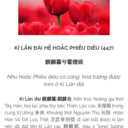
KÌ LÂN ĐÀI HỀ HOẮC PHIÊU DIÊU (447)
麒麟臺兮霍嫖姚
Như Hoắc Phiêu diêu có công, hoạ tượng được
treo ở Kì Lân đài
Kì Lân đài
: Kiến trúc hoàng gia thời
麒麟臺
/
麒麟台
Tây Hán, toạ lạc phía tây bắc Thiên Lộc các
trong
天禄阁
cung Vị Ương
. Khoảng thời Nguyên Thú
, nhân
未央
元狩
Hán Vũ Đế Lưu Triệt
đi săn bắt được kì lân
汉武帝刘彻
nên đã đặt tên Kì Lân các
, ngụ ý “long” tượng
麒麟阁