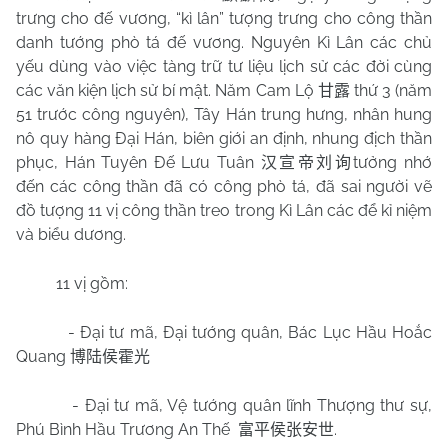
trưng cho đế vương, “kì lân” tượng trưng cho công thần
danh tướng phò tá đế vương. Nguyên Kì Lân các chủ
yếu dùng vào việc tàng trữ tư liệu lịch sử các đời cùng
các văn kiện lịch sử bí mật. Năm Cam Lộ
thứ 3 (năm
甘露
51 trước công nguyên), Tây Hán trung hưng, nhân hung
nô quy hàng Đại Hán, biên giới an định, nhung địch thần
phục, Hán Tuyên Đế Lưu Tuân
tưởng nhớ
汉宣帝刘询
đến các công thần đã có công phò tá, đã sai người vẽ
đồ tượng 11 vị công thần treo trong Kì Lân các để kỉ niệm
và biểu dương.
11 vị gồm:
- Đại tư mã, Đại tướng quân, Bác Lục Hầu Hoắc
Quang
博陆侯霍光
- Đại tư mã, Vệ tướng quân lĩnh Thượng thư sự,
Phú Bình Hầu Trương An Thế
.
富平侯张安世