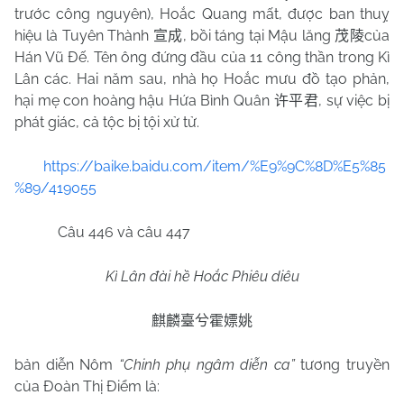
trước công nguyên), Hoắc Quang mất, được ban thuỵ
hiệu là Tuyên Thành
, bồi táng tại Mậu lăng
của
宣成
茂陵
Hán Vũ Đế. Tên ông đứng đầu của 11 công thần trong Kì
Lân các. Hai năm sau, nhà họ Hoắc mưu đồ tạo phản,
hại mẹ con hoàng hậu Hứa Bình Quân
, sự việc bị
许平君
phát giác, cả tộc bị tội xử tử.
https://baike.baidu.com/item/%E9%9C%8D%E5%85
%89/419055
Câu 446 và câu 447
Kì Lân đài hề Hoắc Phiêu diêu
麒麟臺兮霍嫖姚
bản diễn Nôm
“Chinh phụ ngâm diễn ca”
tương truyền
của Đoàn Thị Điểm là: