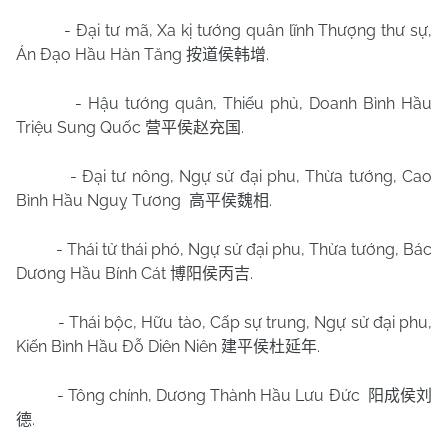
- Đại tư mã, Xa kị tướng quân lĩnh Thượng thư sự,
Án Đạo Hầu Hàn Tăng
.
按道侯韩增
- Hậu tướng quân, Thiếu phủ, Doanh Bình Hầu
Triệu Sung Quốc
.
营平侯赵充国
- Đại tư nông, Ngự sử đại phu, Thừa tướng, Cao
Bình Hầu Nguỵ Tương
.
高平侯魏相
- Thái tử thái phó, Ngự sử đại phu, Thừa tướng, Bác
Dương Hầu Bính Cát
.
博阳侯丙吉
- Thái bộc, Hữu tào, Cấp sự trung, Ngự sử đại phu,
Kiến Bình Hầu Đỗ Diên Niên
.
建平侯杜延年
- Tông chính, Dương Thành Hầu Lưu Đức
阳成侯刘
.
德