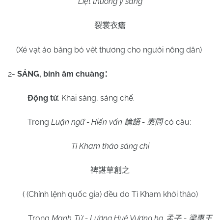
Liệt thường y sang
裂裳衣瘡
(Xé vạt áo băng bó vêt thương cho người nông dân)
2-
SÁNG, bính âm
chuàng
：
Động từ
. Khai sáng, sáng chế.
Trong
Luận ngữ - Hiến vấn
-
có câu:
論語
憲問
Tì Kham thảo sáng chi
裨諶草創之
( (Chính lệnh quốc gia) đều do Tì Kham khởi thảo)
Trong
Mạnh Tử - Lương Huệ Vương hạ
-
孟子
梁惠王