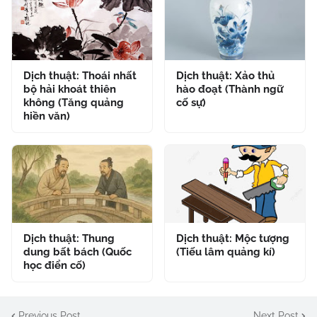
Dịch thuật: Thoái nhất
Dịch thuật: Xảo thủ
bộ hải khoát thiên
hào đoạt (Thành ngữ
không (Tăng quảng
cố sự)
hiền văn)
Dịch thuật: Thung
Dịch thuật: Mộc tượng
dung bất bách (Quốc
(Tiếu lâm quảng kí)
học điển cố)
Previous Post
Next Post