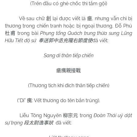
(Trên đầu có ghẻ chốc thì tắm gội)
Về sau chữ
lại được viết là
, nhưng vẫn chỉ bị
創
瘡
thương trong chiến tranh hoặc bị ngoại thương. Đỗ Phủ
trong bài
Phụng tống Quách trung thừa sung Lũng
杜甫
Hữu Tiết độ sứ
đã viết:
奉送郭中丞充隴右節度使
Sang di thân tiếp chiến
瘡痍親接戰
(Thương tích khi đích thân tiếp chiến)
(“Di”
: Vết thương do tên bắn trúng).
痍
Liễu Tông Nguyên
trong
Đoàn Thái uý dật
柳宗元
sự trạng
đã viết:
段太尉逸事狀