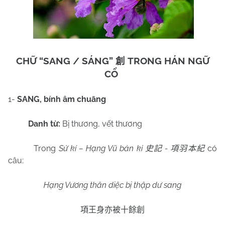
CHỮ “SANG / SÁNG”
TRONG HÁN NGỮ
創
CỔ
1-
SANG, bính âm
chuāng
Danh từ:
Bị thương, vết thương
Trong
Sử kí – Hạng Vũ bản kỉ
-
có
史記
項羽本紀
câu:
Hạng Vương thân diệc bị thập dư sang
項王身亦被十餘創