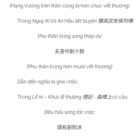
(Hạng Vương trên thân cũng bị hơn chục vết thương)
Trong
Nguỵ Kì Vũ An Hầu liệt truyện
:
魏其武安侯列傳
Phu thân trúng sang thập dư
夫身中創十餘
(Phu thân trúng hơn mười vết thương)
Dẫn đến nghĩa bị ghẻ chốc.
Trong
Lễ kí – Khúc lễ thượng
-
có câu:
禮記
曲禮上
Đầu hữu sang tắc mộc
頭有創則沐