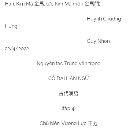
Hán. Kim Mã
: tức Kim Mã môn
).
金馬
金馬門
Huỳnh Chương
Hưng
Quy Nhơn
22/4/2022
Nguyên tác Trung văn trong
CỔ ĐẠI HÁN NGỮ
古代漢語
(tập
4
)
Chủ biên: Vương Lực
王力