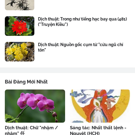
Dịch thuật: Trong như tiếng hạc bay qua (481)
("Truyện Kiều")
Dịch thuật: Nguồn gốc cụm từ "cửu ngũ chí
tôn"
Bài Đăng Mới Nhất
Dịch thuật: Chữ "nhậm /
Sáng tác: Nhất thất lệnh -
nhâm" 任
Nguyệt (HCH)