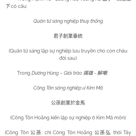
có câu:
下
Quân tử sáng nghiệp thuỳ thống
君子創業垂統
(Quân tử sáng lập sự nghiệp lưu truyền cho con cháu
đời sau)
Trong
Dương Hùng – Giải trào
-
:
揚雄
解嘲
Công Tôn sáng nghiệp ư Kim Mã
公孫創業於金馬
(Công Tôn Hoằng kiến lập sự nghiệp ở Kim Mã môn)
(Công Tôn
: chỉ Công Tôn Hoằng
thời Tây
公孫
公孫弘