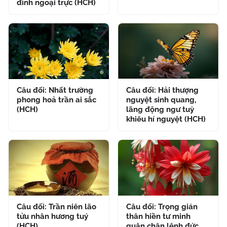
đình ngoại trực (HCH)
Câu đối: Nhất trường
Câu đối: Hải thượng
phong hoả trần ai sắc
nguyệt sinh quang,
(HCH)
lãng động ngư tuỳ
khiêu hí nguyệt (HCH)
Câu đối: Trần niên lão
Câu đối: Trọng gián
tửu nhân hương tuý
thân hiền tư minh
(HCH)
quân chân lệnh đức