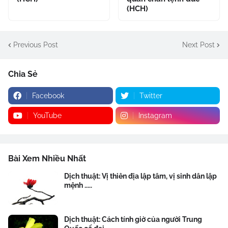
(HCH)
Previous Post
Next Post
Chia Sẻ
Facebook
Twitter
YouTube
Instagram
Bài Xem Nhiều Nhất
Dịch thuật: Vị thiên địa lập tâm, vị sinh dân lập
mệnh .....
Dịch thuật: Cách tính giờ của người Trung