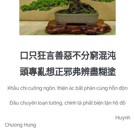
口只狂言善惡不分窮混沌
頭專亂想正邪弗辨盡糊塗
Khẩu chỉ cuồng ngôn, thiện ác bất phân cùng hỗn độn
Đầu chuyên loạn tưởng, chính tà phất biện tận hồ đồ
Huỳnh
Chương Hưng