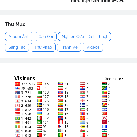
niểu bạn sơn thôn (HCH)
Thư Mục
Album Ảnh
Câu Đối
Nghiên Cứu - Dịch Thuật
Sáng Tác
Thư Pháp
Tranh Vẽ
Videos