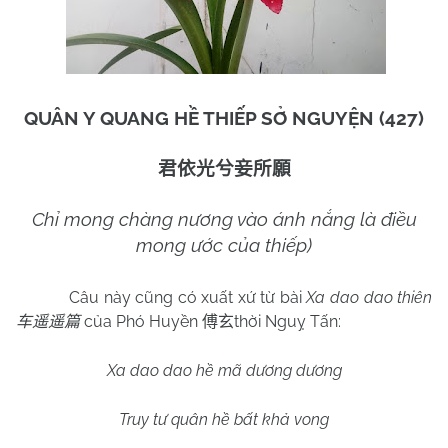
QUÂN Y QUANG HỀ THIẾP SỞ NGUYỆN (427)
君依光兮妾所願
Chỉ mong chàng nương vào ánh nắng là điều
mong ước của thiếp)
Câu này cũng có xuất xứ từ bài
Xa dao dao thiên
của Phó Huyền
thời Nguỵ Tấn:
车遥遥篇
傅玄
Xa dao dao hề mã dương dương
Truy tư quân hề bất khả vong