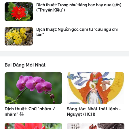
Dịch thuật: Trong như tiếng hạc bay qua (481)
("Truyện Kiều")
Dịch thuật: Nguồn gốc cụm từ "cửu ngũ chí
tôn"
Bài Đăng Mới Nhất
Dịch thuật: Chữ "nhậm /
Sáng tác: Nhất thất lệnh -
nhâm" 任
Nguyệt (HCH)