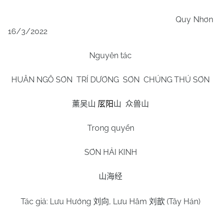
Quy Nhơn
16/3/2022
Nguyên tác
HUÂN NGÔ SƠN TRÍ DƯƠNG SƠN CHÚNG THÚ SƠN
薰吴山
㕄阳
山
众兽山
Trong quyển
SƠN HẢI KINH
山海经
Tác giả: Lưu Hướng
, Lưu Hâm
(Tây Hán)
刘向
刘歆