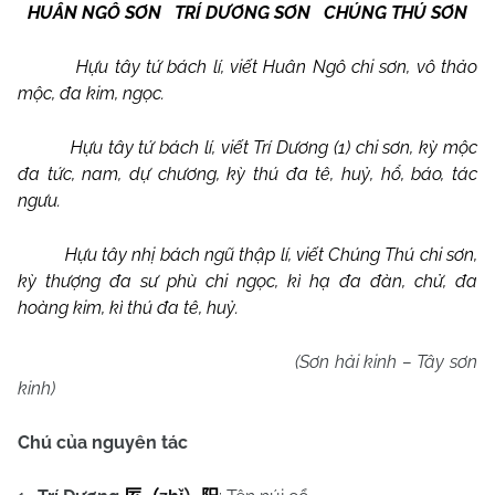
HUÂN NGÔ SƠN TRÍ DƯƠNG SƠN CHÚNG THÚ SƠN
Hựu tây tứ bách lí, viết Huân Ngô chi sơn, vô thảo
mộc, đa kim, ngọc.
Hựu tây tứ bách lí, viết Trí Dương (1) chi sơn, kỳ mộc
đa tức, nam, dự chương, kỳ thú đa tê, huỷ, hổ, báo, tác
ngưu.
Hựu tây nhị bách ngũ thập lí, viết Chúng Thú chi sơn,
kỳ thượng đa sư phù chi ngọc, kì hạ đa đàn, chử, đa
hoàng kim, kì thú đa tê, huỷ.
(Sơn hải kinh – Tây sơn
kinh)
Chú của nguyên tác