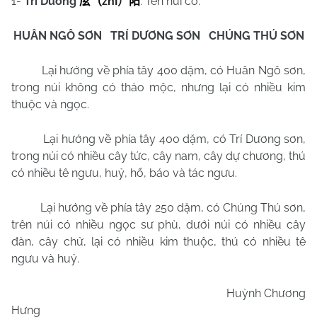
1-
Trí Dương
zhǐ
: Tên núi cổ.
㕄
（
）
阳
HUÂN NGÔ SƠN
TRÍ DƯƠNG SƠN
CHÚNG THÚ SƠN
Lại hướng về phía tây 400 dặm, có Huân Ngô sơn,
trong núi không có thảo mộc, nhưng lại có nhiều kim
thuộc và ngọc.
Lại hướng về phía tây 400 dặm, có Trí Dương sơn,
trong núi có nhiều cây tức, cây nam, cây dự chương, thú
có nhiều tê ngưu, huỷ, hổ, báo và tác ngưu.
Lại hướng về phía tây 250 dặm, có Chúng Thú sơn,
trên núi có nhiều ngọc sư phù, dưới núi có nhiều cây
đàn, cây chử, lại có nhiều kim thuộc, thú có nhiều tê
ngưu và huỷ.
Huỳnh Chương
Hưng