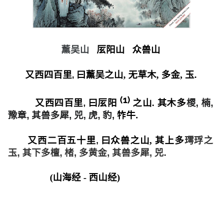
薰吴山
㕄阳山
众兽山
,
又西四百里
曰薰吴之山
,
无草木
,
多金
,
玉
.
(1)
,
又西四百里
曰
㕄阳
之山
.
其木多
㮨
,
楠
,
豫章
,
其兽多犀
,
兕
,
虎
,
豹
,
㸲牛
.
,
又西二百五十里
曰众兽之山
,
其上多
㻬琈之
玉
,
其下多檀
,
楮
,
多黄金
,
其兽多犀
,
兕
.
(
山海经
-
西山经
)