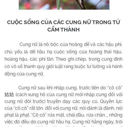
CUỘC SỐNG CỦA CÁC CUNG NỮ TRONG TỬ
CẤM THÀNH
Cung nữ là nô bộc của hoàng đế và các hậu phi,
chủ yếu là để hầu hạ cuộc sống của hoàng thái hậu,
hoàng hậu, các phi tần. Theo ghi chép, trong cung đình
có vô số thanh quy giới luật rang buộc tư tưởng và hành
động của cung nữ.
Cung nữ sau khi nhập cung, trước tiên do “cô cô”
(cách xưng hô của cung nữ mới nhập cung đối với
姑姑
cung nữ đời trước) truyền dạy các quy củ. Quyền lực
của “cô cô” rất lớn, đối với cung nữ, nói đánh là đánh, nói
phạt là phạt. “Cô cô” rửa mặt, chải đầu, rửa chân … những
việc đó đều do cung nữ hầu hạ. Cung nữ hằng ngày, trời