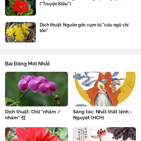
("Truyện Kiều")
Dịch thuật: Nguồn gốc cụm từ "cửu ngũ chí
tôn"
Bài Đăng Mới Nhất
Dịch thuật: Chữ "nhậm /
Sáng tác: Nhất thất lệnh -
nhâm" 任
Nguyệt (HCH)