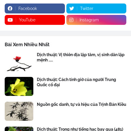
Facebook
Twitter
YouTube
Instagram
Bài Xem Nhiều Nhất
Dịch thuật: Vị thiên địa lập tâm, vị sinh dân lập
mệnh .....
Dịch thuật: Cách tính giờ của người Trung
Quốc cổ đại
Nguồn gốc danh, tự và hiệu của Trịnh Bản Kiều
Dịch thuật: Trong như tiếng hạc bay qua (481)