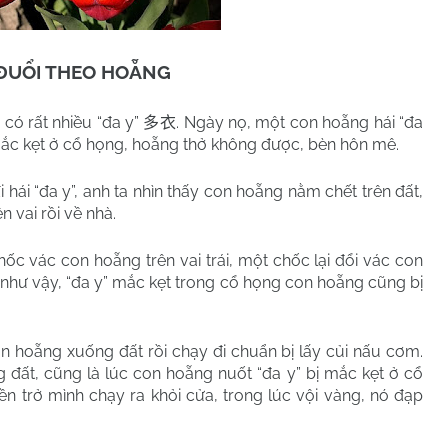
ĐUỔI THEO HOẴNG
 có rất nhiều “đa y”
. Ngày nọ, một con hoẵng hái “đa
多衣
ị mắc kẹt ở cổ họng, hoẵng thở không được, bèn hôn mê.
hái “đa y”, anh ta nhìn thấy con hoẵng nằm chết trên đất,
 vai rồi về nhà.
hốc vác con hoẵng trên vai trái, một chốc lại đổi vác con
i như vậy, “đa y” mắc kẹt trong cổ họng con hoẵng cũng bị
n hoẵng xuống đất rồi chạy đi chuẩn bị lấy củi nấu cơm.
đất, cũng là lúc con hoẵng nuốt “đa y” bị mắc kẹt ở cổ
ền trở mình chạy ra khỏi cửa, trong lúc vội vàng, nó đạp