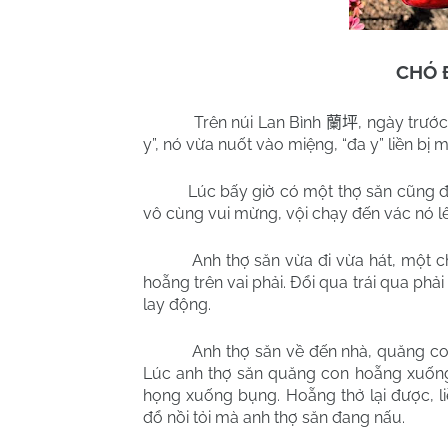
CHÓ 
Trên núi Lan Bình
, ngày trước
蘭坪
y”, nó vừa nuốt vào miệng, “đa y” liền b
Lúc bấy giờ có một thợ săn cũng đi 
vô cùng vui mừng, vội chạy đến vác nó lên
Anh thợ săn vừa đi vừa hát, một c
hoẵng trên vai phải. Đổi qua trái qua phả
lay động.
Anh thợ săn về đến nhà, quăng co
Lúc anh thợ săn quăng con hoẵng xuống 
họng xuống bụng. Hoẵng thở lại được, li
đổ nồi tỏi mà anh thợ săn đang nấu.