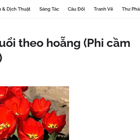
 & Dịch Thuật
Sáng Tác
Câu Đối
Tranh Vẽ
Thư Ph
đuổi theo hoẵng (Phi cầm
)