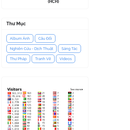
(HCH)
Thư Mục
Album Ảnh
Câu Đối
Nghiên Cứu - Dịch Thuật
Sáng Tác
Thư Pháp
Tranh Vẽ
Videos