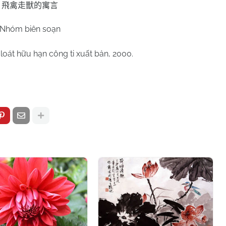
飛禽走獸的寓言
Nhóm biên soạn
loát hữu hạn công ti xuất bản, 2000.