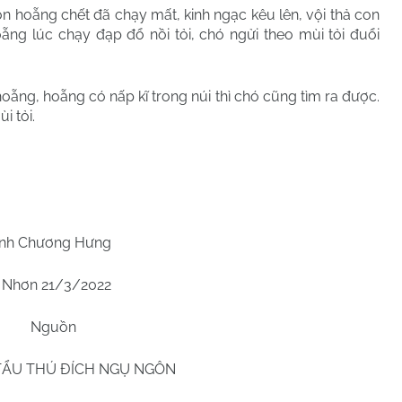
on hoẵng chết đã chạy mất, kinh ngạc kêu lên, vội thả con
oẵng lúc chạy đạp đổ nồi tỏi, chó ngửi theo mùi tỏi đuổi
hoẵng, hoẵng có nấp kĩ trong núi thì chó cũng tìm ra được.
i tỏi.
nh Chương Hưng
 Nhơn 21/3/2022
Nguồn
TẨU THÚ ĐÍCH NGỤ NGÔN