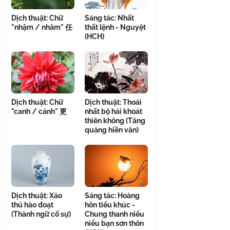
Dịch thuật: Chữ
Sáng tác: Nhất
"nhậm / nhâm" 任
thất lệnh - Nguyệt
(HCH)
Dịch thuật: Chữ
Dịch thuật: Thoái
"canh / cánh" 更
nhất bộ hải khoát
thiên không (Tăng
quảng hiền văn)
Dịch thuật: Xảo
Sáng tác: Hoàng
thủ hào đoạt
hôn tiểu khúc -
(Thành ngữ cố sự)
Chung thanh niểu
niểu bạn sơn thôn