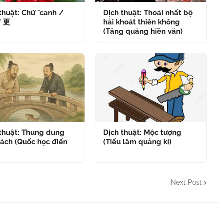
thuật: Chữ "canh /
Dịch thuật: Thoái nhất bộ
" 更
hải khoát thiên không
(Tăng quảng hiền văn)
 thuật: Thung dung
Dịch thuật: Mộc tượng
ách (Quốc học điển
(Tiếu lâm quảng kí)
Next Post