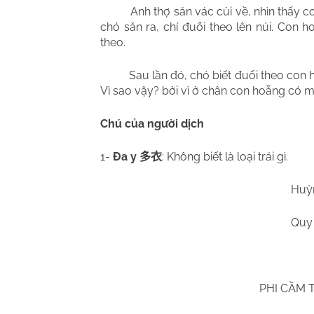
Anh thợ săn vác củi về, nhìn thấy c
chó săn ra, chí đuổi theo lên núi. Con h
theo.
Sau lần đó, chó biết đuổi theo con 
Vì sao vậy? bởi vì ở chân con hoẵng có mù
Chú của người dịch
1-
Đa y
: Không biết là loại trái gì.
多衣
Huỳ
Quy
PHI CẦM 