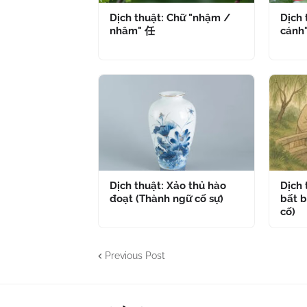
Dịch thuật: Chữ "nhậm /
Dịch 
nhâm" 任
cánh
Dịch thuật: Xảo thủ hào
Dịch
đoạt (Thành ngữ cố sự)
bất b
cố)
Previous Post