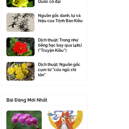
Quốc cổ đại
Nguồn gốc danh, tự và
hiệu của Trịnh Bản Kiều
Dịch thuật: Trong như
tiếng hạc bay qua (481)
("Truyện Kiều")
Dịch thuật: Nguồn gốc
cụm từ "cửu ngũ chí
tôn"
Bài Đăng Mới Nhất