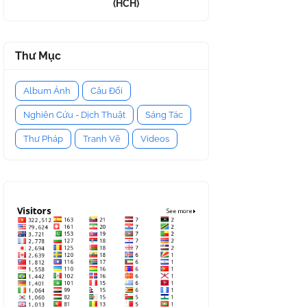
(HCH)
Thư Mục
Album Ảnh
Câu Đối
Nghiên Cứu - Dịch Thuật
Sáng Tác
Thư Pháp
Tranh Vẽ
Videos