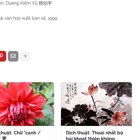
ên: Dương Kiếm Vũ
杨剑宇
i văn hoá xuất bản xã, 1999
thuật: Chữ "canh /
Dịch thuật: Thoái nhất bộ
" 更
hải khoát thiên không