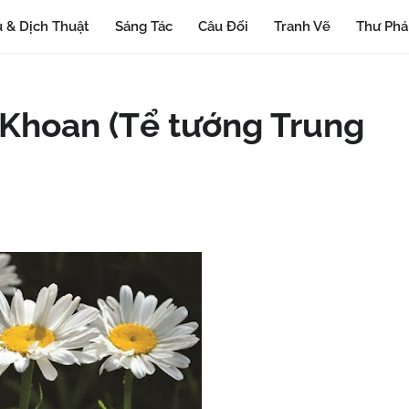
 & Dịch Thuật
Sáng Tác
Câu Đối
Tranh Vẽ
Thư Ph
 Khoan (Tể tướng Trung