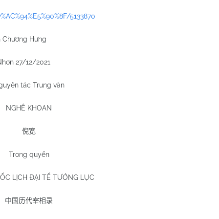
E7%AC%94%E5%90%8F/5133870
 Chương Hưng
hơn 27/12/2021
guyên tác Trung văn
NGHÊ KHOAN
倪宽
Trong quyển
ỐC LỊCH ĐẠI TỂ TƯỚNG LỤC
中国历代宰相录