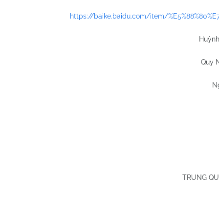
https://baike.baidu.com/item/%E5%88%80%
Huỳnh
Quy N
N
TRUNG QU