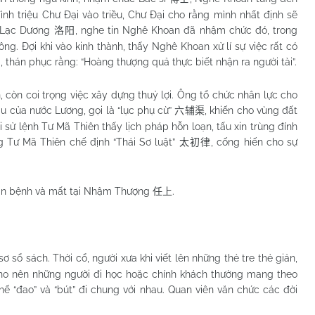
ình triệu Chư Đại vào triều, Chư Đại cho rằng mình nhất định sẽ
n Lạc Dương
, nghe tin Nghê Khoan đã nhậm chức đó, trong
洛阳
ng. Đợi khi vào kinh thành, thấy Nghê Khoan xử lí sự việc rất có
g, thán phục rằng: “Hoàng thượng quả thực biết nhận ra người tài”.
còn coi trọng việc xây dựng thuỷ lợi. Ông tổ chức nhân lực cho
 của nước Lương, gọi là “lục phụ cừ”
, khiến cho vùng đất
六辅渠
 sử lệnh Tư Mã Thiên thấy lịch pháp hỗn loạn, tấu xin trùng đính
 Tư Mã Thiên chế định “Thái Sơ luật”
, cống hiến cho sự
太初律
an bệnh và mất tại Nhậm Thượng
.
任上
sơ sổ sách. Thời cổ, người xưa khi viết lên những thẻ tre thẻ giản,
 Cho nên những người đi học hoặc chính khách thường mang theo
thế “đao” và “bút” đi chung với nhau. Quan viên văn chức các đời