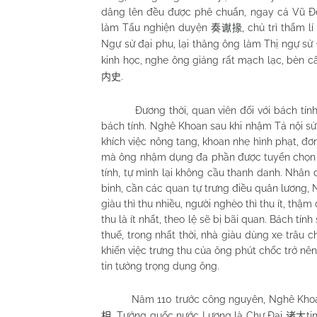
dâng lên đều được phê chuẩn, ngay cả Vũ Đế 
làm Tấu nghiện duyện
, chủ trì thẩm 
奏谳掾
Ngự sử đại phu, lại thăng ông làm Thị ngự sử
kinh học, nghe ông giảng rất mạch lạc, bèn 
.
内史
Đương thời, quan viên đối với bách tín
bách tính. Nghê Khoan sau khi nhậm Tả nội sử
khích việc nông tang, khoan nhẹ hình phạt, đơn 
mà ông nhậm dụng đa phần được tuyển chọn từ
tính, tự mình lại không cầu thanh danh. Nhân 
binh, cần các quan tự trưng điều quân lương, 
giàu thì thu nhiều, người nghèo thì thu ít, th
thu là ít nhất, theo lệ sẽ bị bãi quan. Bách tín
thuế, trong nhất thời, nhà giàu dùng xe trâu 
khiến việc trưng thu của ông phút chốc trở nên 
tin tưởng trọng dụng ông.
Năm 110 trước công nguyên, Nghê Kho
. Tướng quốc nước Lương là
Chư
Đại
ti
相
诸大