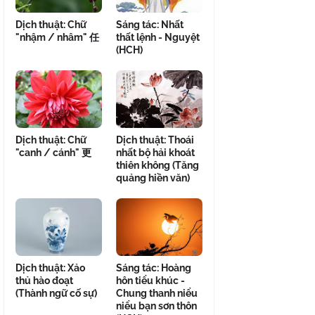
Dịch thuật: Chữ
Sáng tác: Nhất
"nhậm / nhâm" 任
thất lệnh - Nguyệt
(HCH)
Dịch thuật: Chữ
Dịch thuật: Thoái
"canh / cánh" 更
nhất bộ hải khoát
thiên không (Tăng
quảng hiền văn)
Dịch thuật: Xảo
Sáng tác: Hoàng
thủ hào đoạt
hôn tiểu khúc -
(Thành ngữ cố sự)
Chung thanh niểu
niểu bạn sơn thôn