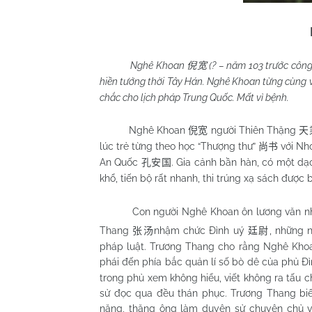
Nghê Khoan
(? – năm 103 trước côn
倪宽
hiền tướng thời Tây Hán. Nghê Khoan từng cùng 
chắc cho lịch pháp Trung Quốc. Mất vì bệnh.
Nghê Khoan
người Thiên Thặng
倪宽
天
lúc trẻ từng theo học “Thượng thư”
với Nh
尚书
An Quốc
. Gia cảnh bần hàn, có một dạ
孔安国
khổ, tiến bộ rất nhanh, thi trúng xạ sách được
Con người Nghê Khoan ôn lương văn nhã
Thang
nhậm chức Đình uý
, những 
张汤
廷尉
pháp luật. Trương Thang cho rằng Nghê Khoan
phái đến phía bắc quản lí số bò dê của phủ Đì
trong phủ xem không hiểu, viết không ra tấu c
sử đọc qua đều thán phục. Trương Thang biết
năng, thăng ông làm duyện sử chuyên chủ vi