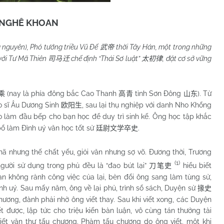
NGHÊ KHOAN
g nguyên), Phó tướng triều Vũ Đế
thời Tây Hán, một trong những
武帝
với Tư Mã Thiên
chế định “Thái Sơ luật”
, đặt cơ sở vững
司马迁
太初律
(nay là phía đông bắc Cao Thanh
tỉnh Sơn Đông
). Từ
乘
高青
山东
o sĩ Âu Dương Sinh
, sau lại thụ nghiệp với danh Nho Khổng
欧阳生
o làm đầu bếp cho bạn học để duy trì sinh kế. Ông học tập khắc
 bổ làm Đình uý văn học tốt sử
.
廷尉文学卒史
 nhưng thế chất yếu, giỏi văn nhưng sợ võ. Đương thời, Trương
(1)
người sử dụng trong phủ đều là “đao bút lại”
hiểu biết
刀笔吏
 không rành công việc của lại, bèn đổi ông sang làm tùng sử,
nh uý. Sau mấy năm, ông về lại phủ, trình sổ sách, Duyện sử
掾史
hương, đành phải nhờ ông viết thay. Sau khi viết xong, các Duyện
 được, lập tức cho triệu kiến bàn luận, vô cùng tán thưởng tài
ết văn thư tấu chương. Phàm tấu chương do ông viết, một khi