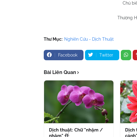
Chủ bi
Thượng Hả
Thư Mục:
Nghiên Cứu - Dịch Thuật
Facebook
Twitter
Bài Liên Quan
Dịch thuật: Chữ "nhậm /
Dịch 
nhâm" 任
cánh