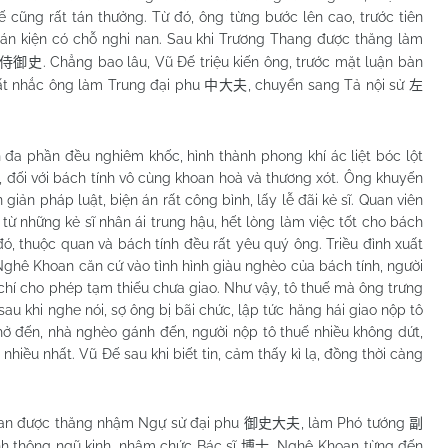
cũng rất tán thưởng. Từ đó, ông từng bước lên cao, trước tiên
lí án kiện có chỗ nghi nan. Sau khi Trương Thang được thăng làm
. Chẳng bao lâu, Vũ Đế triệu kiến ông, trước mặt luận bàn
侍御史
cất nhắc ông làm Trung đại phu
, chuyển sang Tả nội sử
中大夫
左
h đa phần đều nghiêm khốc, hình thành phong khí ác liệt bóc lột
, đối với bách tính vô cùng khoan hoà và thương xót. Ông khuyến
giản pháp luật, biện án rất công bình, lấy lễ đãi kẻ sĩ. Quan viên
 những kẻ sĩ nhân ái trung hậu, hết lòng làm việc tốt cho bách
đó, thuộc quan và bách tính đều rất yêu quý ông. Triều đình xuất
Nghê Khoan căn cứ vào tình hình giàu nghèo của bách tính, người
ậm chí cho phép tạm thiếu chưa giao. Như vậy, tô thuế mà ông trưng
h sau khi nghe nói, sợ ông bị bãi chức, lập tức hăng hái giao nộp tô
chở đến, nhà nghèo gánh đến, người nộp tô thuế nhiều không dứt,
nhiều nhất. Vũ Đế sau khi biết tin, cảm thấy kì lạ, đồng thời càng
an được thăng nhậm Ngự sử đại phu
, làm Phó tướng
御史大夫
副
nh thông ngũ kinh, nhậm chức Bác sĩ
, Nghê Khoan từng đến
博士