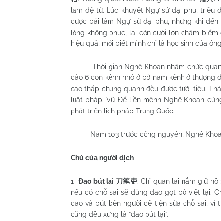
làm đệ tử. Lúc khuyết Ngự sử đại phu, triều đ
được bái làm Ngự sử đại phu, nhưng khi đế
lòng không phục, lại còn cười lớn châm biếm ô
hiệu quả, mới biết mình chỉ là học sinh của ôn
Thời gian Nghê Khoan nhậm chức quan, 
đào 6 con kênh nhỏ ở bờ nam kênh ở thượng du
cao thấp chung quanh đều được tưới tiêu. Thái
luật pháp. Vũ Đế liền mệnh Nghê Khoan cùng
phát triển lịch pháp Trung Quốc.
Năm 103 trước công nguyên, Nghê Kho
Chú của người dịch
1-
Đao bút lại
: Chỉ quan lại nắm giữ hồ 
刀笔吏
nếu có chỗ sai sẽ dùng đao gọt bỏ viết lại.
đao và bút bên người để tiện sửa chỗ sai, vì 
cũng đều xưng là “đao bút lại”.