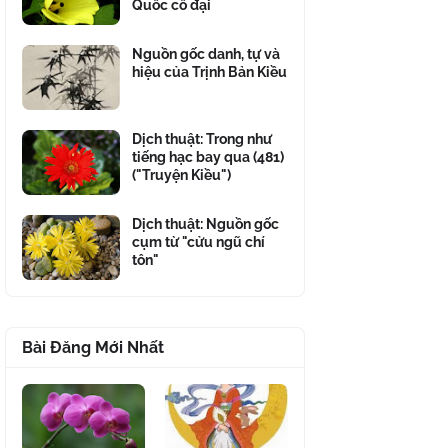
Quốc cổ đại
Nguồn gốc danh, tự và
hiệu của Trịnh Bản Kiều
Dịch thuật: Trong như
tiếng hạc bay qua (481)
("Truyện Kiều")
Dịch thuật: Nguồn gốc
cụm từ "cửu ngũ chí
tôn"
Bài Đăng Mới Nhất