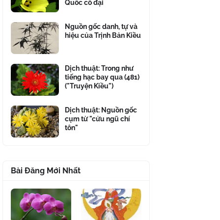
Quốc cổ đại
Nguồn gốc danh, tự và
hiệu của Trịnh Bản Kiều
Dịch thuật: Trong như
tiếng hạc bay qua (481)
("Truyện Kiều")
Dịch thuật: Nguồn gốc
cụm từ "cửu ngũ chí
tôn"
Bài Đăng Mới Nhất