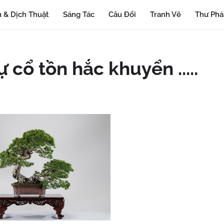
 & Dịch Thuật
Sáng Tác
Câu Đối
Tranh Vẽ
Thư Ph
 cổ tồn hắc khuyển .....