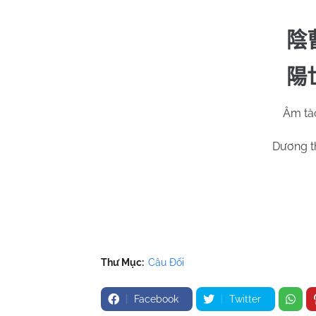
陰
陽
Âm tào
Dương th
Thư Mục:
Câu Đối
Facebook
Twitter