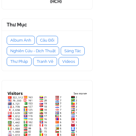
(HCH)
Thư Mục
Album Ảnh
Câu Đối
Nghiên Cứu - Dịch Thuật
Sáng Tác
Thư Pháp
Tranh Vẽ
Videos