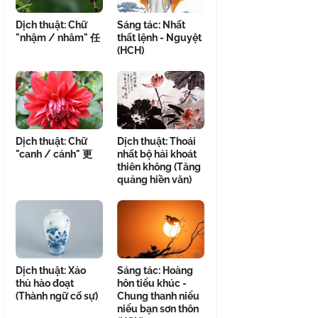
Dịch thuật: Chữ
Sáng tác: Nhất
"nhậm / nhâm" 任
thất lệnh - Nguyệt
(HCH)
Dịch thuật: Chữ
Dịch thuật: Thoái
"canh / cánh" 更
nhất bộ hải khoát
thiên không (Tăng
quảng hiền văn)
Dịch thuật: Xảo
Sáng tác: Hoàng
thủ hào đoạt
hôn tiểu khúc -
(Thành ngữ cố sự)
Chung thanh niểu
niểu bạn sơn thôn