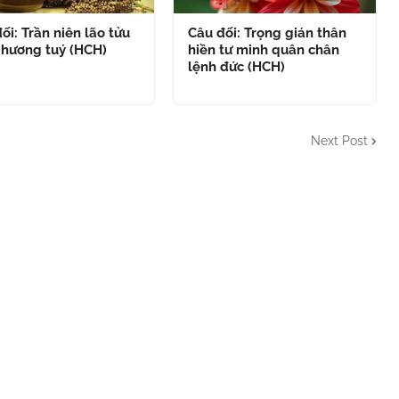
ối: Trần niên lão tửu
Câu đối: Trọng gián thân
 hương tuý (HCH)
hiền tư minh quân chân
lệnh đức (HCH)
Next Post