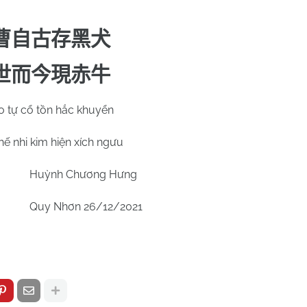
曹自古存黑犬
世而今現赤牛
 tự cổ tồn hắc khuyển
ế nhi kim hiện xích ngưu
Huỳnh Chương Hưng
Quy Nhơn 26/12/2021