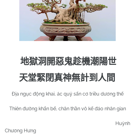
地獄洞開惡鬼趁機潮陽世
天堂緊閉真神無計到人間
Địa ngục động khai, ác quỷ sấn cơ triều dương thế
Thiên đường khẩn bế, chân thần vô kế đáo nhân gian
Huỳnh
Chương Hưng