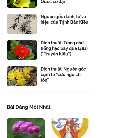
Quốc cổ đại
Nguồn gốc danh, tự và
hiệu của Trịnh Bản Kiều
Dịch thuật: Trong như
tiếng hạc bay qua (481)
("Truyện Kiều")
Dịch thuật: Nguồn gốc
cụm từ "cửu ngũ chí
tôn"
Bài Đăng Mới Nhất