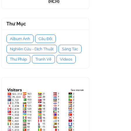
(HCH)
Thư Mục
Album Ảnh
Câu Đối
Nghiên Cứu - Dịch Thuật
Sáng Tác
Thư Pháp
Tranh Vẽ
Videos