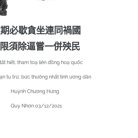
逾期必歇貪坐連同禍國
限須除逼嘗一併殃民
 tất hiết, tham toạ liên đồng hoạ quốc
ạn tu trừ, bức thường nhất tính ương dân
Huỳnh Chương Hưng
Quy Nhơn 03/12/2021