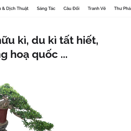
 & Dịch Thuật
Sáng Tác
Câu Đối
Tranh Vẽ
Thư Ph
u kì, du kì tất hiết,
g hoạ quốc ...