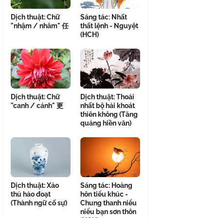
Dịch thuật: Chữ
Sáng tác: Nhất
"nhậm / nhâm" 任
thất lệnh - Nguyệt
(HCH)
Dịch thuật: Chữ
Dịch thuật: Thoái
"canh / cánh" 更
nhất bộ hải khoát
thiên không (Tăng
quảng hiền văn)
Dịch thuật: Xảo
Sáng tác: Hoàng
thủ hào đoạt
hôn tiểu khúc -
(Thành ngữ cố sự)
Chung thanh niểu
niểu bạn sơn thôn