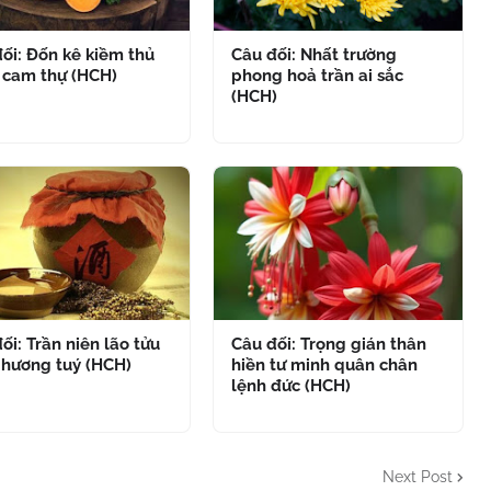
ối: Đốn kê kiềm thủ
Câu đối: Nhất trường
 cam thự (HCH)
phong hoả trần ai sắc
(HCH)
ối: Trần niên lão tửu
Câu đối: Trọng gián thân
 hương tuý (HCH)
hiền tư minh quân chân
lệnh đức (HCH)
Next Post