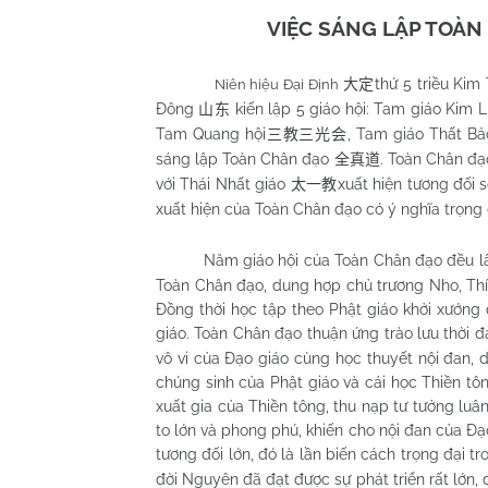
VIỆC SÁNG LẬP TOÀN 
thứ 5 triều Ki
Niên hiệu Đại Định
大定
Đông
kiến lập 5 giáo hội: Tam giáo Kim L
山东
Tam Quang hội
, Tam giáo Thất Bả
三教三光会
sáng lập Toàn Chân đạo
. Toàn Chân đạ
全真道
với Thái Nhất giáo
xuất hiện tương đối
太一教
xuất hiện của Toàn Chân đạo có ý nghĩa trọng đ
Năm giáo hội của Toàn Chân đạo đều l
Toàn Chân đạo, dung hợp chủ trương Nho, Thí
Đồng thời học tập theo Phật giáo khởi xướng 
giáo. Toàn Chân đạo thuận ứng trào lưu thời đ
vô vi của Đạo giáo cùng học thuyết nội đan, 
chúng sinh của Phật giáo và cái học Thiền tô
xuất gia của Thiền tông, thu nạp tư tưởng luân
to lớn và phong phú, khiến cho nội đan của Đ
tương đối lớn, đó là lần biến cách trọng đại 
đời Nguyên đã đạt được sự phát triển rất lớn