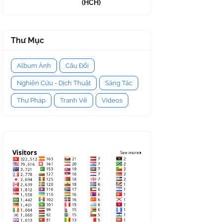
(HCH)
Thư Mục
Album Ảnh
Câu Đối
Nghiên Cứu - Dịch Thuật
Sáng Tác
Thư Pháp
Tranh Vẽ
Videos