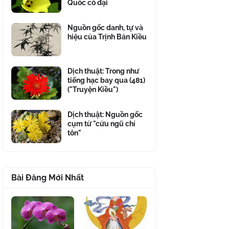
Quốc cổ đại
Nguồn gốc danh, tự và
hiệu của Trịnh Bản Kiều
Dịch thuật: Trong như
tiếng hạc bay qua (481)
("Truyện Kiều")
Dịch thuật: Nguồn gốc
cụm từ "cửu ngũ chí
tôn"
Bài Đăng Mới Nhất