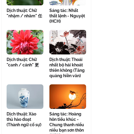
Dịch thuật: Chữ
Sáng tác: Nhất
"nhậm / nhâm" 任
thất lệnh - Nguyệt
(HCH)
Dịch thuật: Chữ
Dịch thuật: Thoái
"canh / cánh" 更
nhất bộ hải khoát
thiên không (Tăng
quảng hiền văn)
Dịch thuật: Xảo
Sáng tác: Hoàng
thủ hào đoạt
hôn tiểu khúc -
(Thành ngữ cố sự)
Chung thanh niểu
niểu bạn sơn thôn