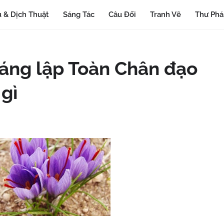
 & Dịch Thuật
Sáng Tác
Câu Đối
Tranh Vẽ
Thư Ph
 sáng lập Toàn Chân đạo
 gì