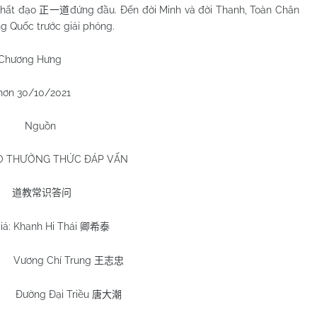
Nhất đạo
đứng đầu. Đến đời Minh và đời Thanh, Toàn Chân
正一道
g Quốc trước giải phóng.
Chương Hưng
hơn 30/10/2021
Nguồn
O THƯỜNG THỨC ĐÁP VẤN
道教常识答问
iả: Khanh Hi Thái
卿希泰
Vương Chí Trung
王志忠
Đường Đại Triều
唐大潮