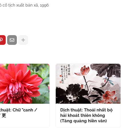
ô cổ tịch xuất bản xã, 1996
thuật: Chữ "canh /
Dịch thuật: Thoái nhất bộ
" 更
hải khoát thiên không
(Tăng quảng hiền văn)