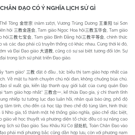
CHÂN ĐẠO CÓ Ý NGHĨA LỊCH SỬ GÌ
m Thế Tông
(năm 1167), Vương Trùng Dương
tại Sơn
金世宗
王重阳
iên hội
, Tam giáo Ngọc Hoa hội
, Tam giáo
三教金莲会
三教玉华会
o hội
, Tam giáo Bình Đẳng hội
, chính thức
三教七宝会
三教平等会
o và các đạo phái cũ truyền thống có khác nhau. Cùng thời kì đó,
 sớm và Đại Đạo giáo
, cũng có sự sai biệt tương đối lớn. Sự
大道教
ại trong lịch sử phát triển Đạo giáo.
ấy “tam giáo”
đặt ở đầu , tức biểu thị tam giáo hợp nhất của
三教
ch. Về mặt tu hành chuyên chú nội đan, không chuộng bùa chú.
đạo sĩ xuất gia, kiến lập thanh quy giới luật của cung quán Đạo
ại “tam giáo hợp nhất”
, kế thừa Đạo gia, ý chỉ thanh tĩnh
三教合一
dung nhiếp tư tưởng lục đạo luân hồi, nhân quả báo ứng, phổ độ
ng tâm tính, cho đến cả học tập theo chế độ tùng lâm, hình thức
 lí Nho gia, tổ thành một hệ thống giáo nghĩa, giáo chế đặc biệt,
ạo giáo về học thuyết và phương diện tổ chức đều có sự nâng cao
trong lịch sử Đạo giáo. Sau Khâu Xử Cơ
, Toàn Chân Đạo vào
邱处机
, đạo phái mới phương bắc cũng dần hợp lưu, còn với phương nam