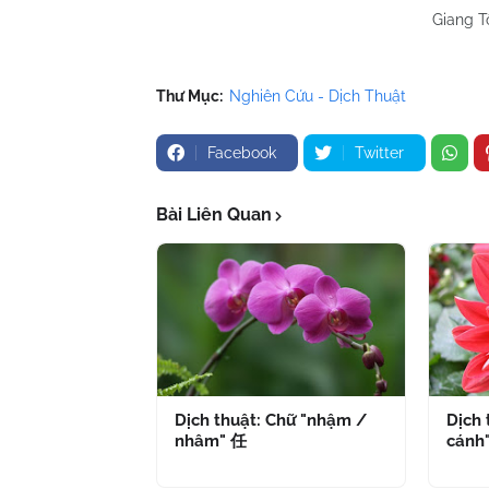
Giang T
Thư Mục:
Nghiên Cứu - Dịch Thuật
Facebook
Twitter
Bài Liên Quan
Dịch thuật: Chữ "nhậm /
Dịch 
nhâm" 任
cánh