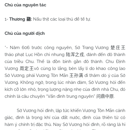
Chú của nguyên tác
1-
Thương
:
Nấu thịt các loại thú để tế tự.
鬺
Chú của người dịch
*- Năm 606 trước công nguyên, Sở Trang Vương
楚庄王
thảo phạt Lục Hồn chi nhung
, đánh đến đô thành
陆浑之戎
của triều Chu. Thế là đồn binh gần đô thành. Chu Định
Vương
vô cùng lo lắng, bèn lấy lí do khao công lao
周定王
Sở Vương, phái Vương Tôn Mãn
đi thăm dò ý của Sở
王孙满
Vương. Không ngờ, trong lúc nhàn đàm, Sở Vương hỏi đến
kích cỡ lớn nhỏ, trọng lượng nặng nhẹ của đỉnh nhà Chu, đó
chính là câu chuyện “Vấn đỉnh trung nguyên”
.
问鼎中原
Sở Vương hỏi đỉnh, lập tức khiến Vương Tôn Mãn cảnh
giác, đỉnh là trọng khí của đất nước, đỉnh của thiên tử có
hàm ý chính trị đặc thù. Nay Sở Vương hỏi đỉnh, rõ ràng là hi