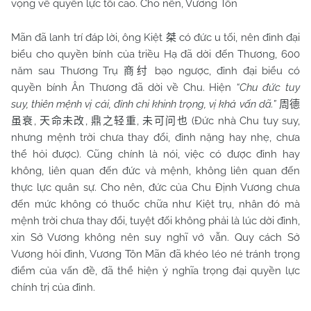
vọng về quyền lực tối cao. Cho nên, Vương Tôn
Mãn đã lanh trí đáp lời, ông Kiệt
có đức u tối, nên đỉnh đại
桀
biểu cho quyền bính của triều Hạ đã dời đến Thương, 600
năm sau Thương Trụ
bạo ngược, đỉnh đại biểu có
商纣
quyền bính Ân Thương đã dời về Chu. Hiện
“Chu đức tuy
suy, thiên mệnh vị cải, đỉnh chi khinh trọng, vị khả vấn dã.”
周德
,
,
,
(Đức nhà
Chu
tuy suy,
虽衰
天命未改
鼎之轻重
未可问也
nhưng mệnh trời chưa thay đổi, đỉnh nặng hay nhẹ, chưa
thể hỏi được). Cũng chính là nói, việc có được đỉnh hay
không, liên quan đến đức và mệnh, không liên quan đến
thực lực quân sự. Cho nên, đức của Chu Định Vương chưa
đến mức không có thuốc chữa như Kiệt trụ, nhân đó mà
mệnh trời chưa thay đổi, tuyệt đối không phải là lúc dời đỉnh,
xin Sở Vương không nên suy nghĩ vớ vẫn. Quy cách Sở
Vương hỏi đỉnh, Vương Tôn Mãn đã khéo léo né tránh trọng
điểm của vấn đề, đã thể hiện ý nghĩa trọng đại quyền lực
chính trị của đỉnh.