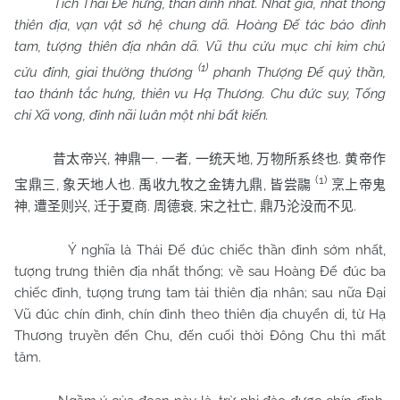
Tích Thái Đế hưng, thần đỉnh nhất. Nhất giả, nhất thống
thiên địa, vạn vật sở hệ chung dã. Hoàng Đế tác bảo đỉnh
tam, tượng thiên địa nhân dã. Vũ thu cửu mục chi kim chú
(1)
cửu đỉnh, giai thường thương
phanh Thượng Đế quỷ thần,
tao thánh tắc hưng, thiên vu Hạ Thương. Chu đức suy, Tống
chi Xã vong, đỉnh nãi luân một nhi bất kiến.
,
.
,
,
.
昔太帝兴
神鼎一
一者
一统天地
万物所系终也
黄帝作
(1)
,
.
,
宝鼎三
象天地人也
禹收九牧之金铸九鼎
皆尝鬺
烹上帝鬼
,
,
.
,
,
.
神
遭圣则兴
迁于夏商
周德衰
宋之社亡
鼎乃沦没而不见
Ý nghĩa là Thái Đế đúc chiếc thần đỉnh sớm nhất,
tượng trưng thiên địa nhất thống; về sau Hoàng Đế đúc ba
chiếc đỉnh, tượng trưng tam tài thiên địa nhân; sau nữa Đại
Vũ đúc chín đỉnh, chín đỉnh theo thiên địa chuyển di, từ Hạ
Thương truyền đến Chu, đến cuối thời Đông Chu thì mất
tăm.