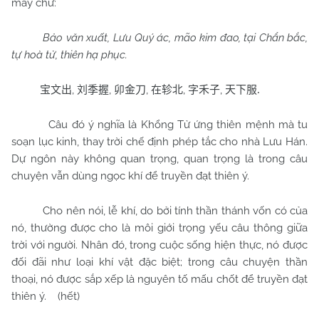
mấy chữ:
Bảo văn xuất, Lưu Quý ác, mão kim đao, tại Chẩn bắc,
tự hoà tử, thiên hạ phục.
,
,
,
,
,
宝文出
刘季握
卯金刀
在轸北
字禾子
天下服
.
Câu đó ý nghĩa là Khổng Tử ứng thiên mệnh mà tu
soạn lục kinh, thay trời chế định phép tắc cho nhà Lưu Hán.
Dự ngôn này không quan trọng, quan trọng là trong câu
chuyện vẫn dùng ngọc khí để truyền đạt thiên ý.
Cho nên nói, lễ khí, do bởi tính thần thánh vốn có của
nó, thường được cho là môi giới trọng yếu câu thông giữa
trời với người. Nhân đó, trong cuộc sống hiện thực, nó được
đối đãi như loại khí vật đặc biệt; trong câu chuyện thần
thoại, nó được sắp xếp là nguyên tố mấu chốt để truyền đạt
thiên ý.
(hết)