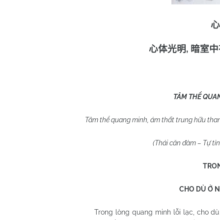
心
,
心体光明
暗室中
TÂM THỂ QUA
Tâm thể quang minh, ám thất trung hữu than
(Thái căn đàm – Tự tỉn
TRO
CHO DÙ Ở N
Trong lòng quang minh lỗi lạc, cho dù 