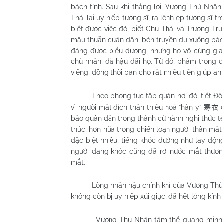
bách tính. Sau khi thắng lợi, Vương Thủ Nhâ
Thái lại uy hiếp tướng sĩ, ra lệnh ép tướng s
biết được việc đó, biết Chu Thái và Trương Tr
mâu thuẫn quân dân, bèn truyền dụ xuống bách 
đáng được biểu dương, nhưng họ vô cùng gian
chủ nhân, đã hậu đãi họ. Từ đó, phàm trong 
viếng, đồng thời ban cho rất nhiều tiền giúp an 
Theo phong tục tập quán nơi đó, tiết Đ
vì người mất đích thân thiêu hoá “hàn y”
c
寒衣
bảo quân dân trong thành cử hành nghi thức tế
thúc, hơn nữa trong chiến loạn người thân mất
đặc biệt nhiều, tiếng khóc dường như lay độ
người đang khóc cũng đã rơi nước mắt thương
mắt.
Lòng nhân hậu chính khí của Vương Thủ
không còn bị uy hiếp xúi giục, đã hết lòng kí
Vương Thủ Nhân tâm thể quang minh,