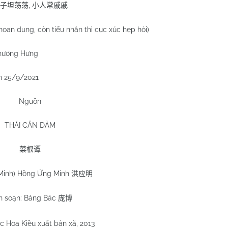
,
子坦荡荡
小人常戚戚
hoan dung, còn tiểu nhân thì cục xúc hẹp hòi)
hương Hưng
 25/9/2021
Nguồn
THÁI CĂN ĐÀM
菜根谭
(Minh) Hồng Ứng Minh
洪应明
n soạn: Bàng Bác
庞博
c Hoa Kiều xuất bản xã, 2013