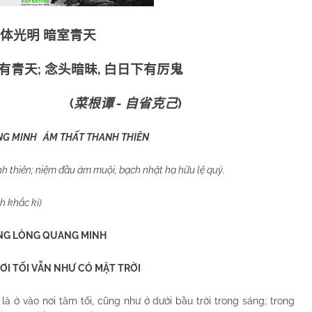
体光明 暗室青天
;
,
有青天
念头暗昧
白日下有厉鬼
(
-
)
菜根谭
自省克己
NG MINH ÁM THẤT THANH THIÊN
h thiên; niệm đầu ám muội, bạch nhật hạ hữu lệ quỷ.
h khắc kỉ)
NG LÒNG QUANG MINH
ƠI TỐI VẪN NHƯ CÓ MẶT TRỜI
là ở vào nơi tăm tối, cũng như ở dưới bầu trời trong sáng; trong