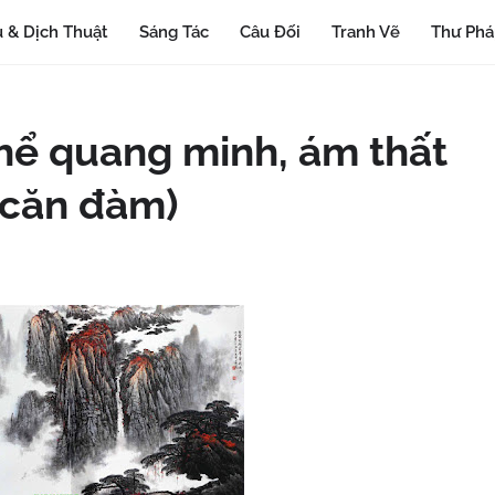
 & Dịch Thuật
Sáng Tác
Câu Đối
Tranh Vẽ
Thư Ph
thể quang minh, ám thất
 căn đàm)