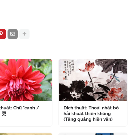
thuật: Chữ "canh /
Dịch thuật: Thoái nhất bộ
" 更
hải khoát thiên không
(Tăng quảng hiền văn)