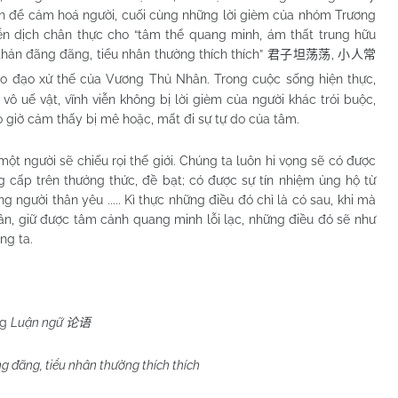
nh để cảm hoá người, cuối cùng những lời gièm của nhóm Trương
ễn dịch chân thực cho “tâm thể quang minh, ám thất trung hữu
 thản đãng đãng, tiểu nhân thường thích thích”
,
君子坦荡荡
小人常
eo đạo xử thế của Vương Thủ Nhân. Trong cuộc sống hiện thực,
vô uế vật, vĩnh viễn không bị lời gièm của người khác trói buộc,
 giờ cảm thấy bị mê hoặc, mất đi sự tự do của tâm.
ột người sẽ chiếu rọi thế giới. Chúng ta luôn hi vọng sẽ có được
ng cấp trên thưởng thức, đề bạt; có được sự tín nhiệm ủng hộ từ
người thân yêu ..... Kì thực những điều đó chỉ là có sau, khi mà
hân, giữ được tâm cảnh quang minh lỗi lạc, những điều đó sẽ như
ng ta.
ng
Luận ngữ
论语
g đãng, tiểu nhân thường thích thích