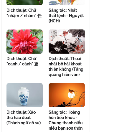
Dịch thuật: Chữ
Sáng tác: Nhất
"nhậm / nhâm" 任
thất lệnh - Nguyệt
(HCH)
Dịch thuật: Chữ
Dịch thuật: Thoái
"canh / cánh" 更
nhất bộ hải khoát
thiên không (Tăng
quảng hiền văn)
Dịch thuật: Xảo
Sáng tác: Hoàng
thủ hào đoạt
hôn tiểu khúc -
(Thành ngữ cố sự)
Chung thanh niểu
niểu bạn sơn thôn