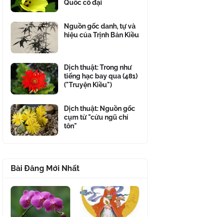
Quốc cổ đại
Nguồn gốc danh, tự và
hiệu của Trịnh Bản Kiều
Dịch thuật: Trong như
tiếng hạc bay qua (481)
("Truyện Kiều")
Dịch thuật: Nguồn gốc
cụm từ "cửu ngũ chí
tôn"
Bài Đăng Mới Nhất