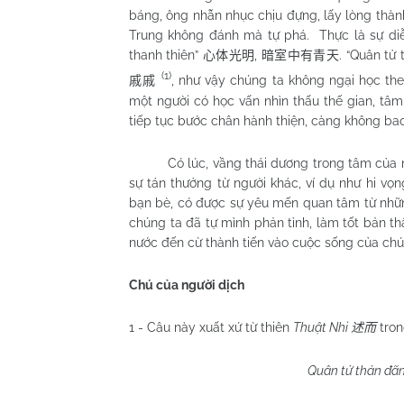
báng, ông nhẫn nhục chịu đựng, lấy lòng thà
Trung không đánh mà tự phá.
Thực là sự di
thanh thiên”
,
. “Quân tử
心体光明
暗室中有青天
(1)
, như vậy chúng ta không ngại học th
戚戚
một người có học vấn nhìn thấu thế gian, tâm 
tiếp tục bước chân hành thiện, càng không bao
Có lúc, vầng thái dương trong tâm của m
sự tán thưởng từ người khác, ví dụ như hi vọ
bạn bè, có được sự yêu mến quan tâm từ những 
chúng ta đã tự mình phản tỉnh, làm tốt bản t
nước đến cừ thành tiến vào cuộc sống của chú
Chú của người dịch
1 - Câu này xuất xứ từ thiên
Thuật Nhi
tro
述而
Quân tử thản đãn