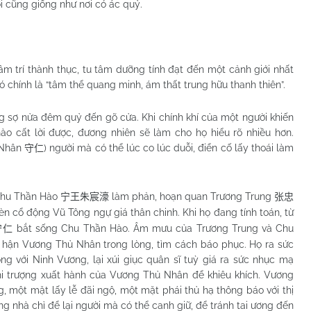
ời cũng giống như nơi có ác quỷ.
âm trí thành thục, tu tâm dưỡng tính đạt đến một cảnh giới nhất
đó chính là “tâm thể quang minh, ám thất trung hữu thanh thiên”.
ng sợ nửa đêm quỷ đến gõ cửa. Khi chính khí của một người khiến
o cất lời được, đương nhiên sẽ làm cho họ hiểu rõ nhiều hơn.
 Nhân
) người mà có thể lúc co lúc duỗi, điển cố lấy thoái làm
守仁
Chu Thần Hào
làm phản, hoạn quan Trương Trung
宁王朱宸濠
张忠
n cổ động Vũ Tông ngự giá thân chinh. Khi họ đang tính toán, từ
bắt sống Chu Thần Hào. Âm mưu của Trương Trung và Chu
守仁
i hận Vương Thủ Nhân trong lòng, tìm cách báo phục. Họ ra sức
g với Ninh Vương, lại xúi giục quân sĩ tuỳ giá ra sức nhục mạ
i trượng xuất hành của Vương Thủ Nhân để khiêu khích. Vương
 một mặt lấy lễ đãi ngộ, một mặt phái thủ hạ thông báo với thị
ong nhà chỉ để lại người mà có thể canh giữ, để tránh tai ương đến