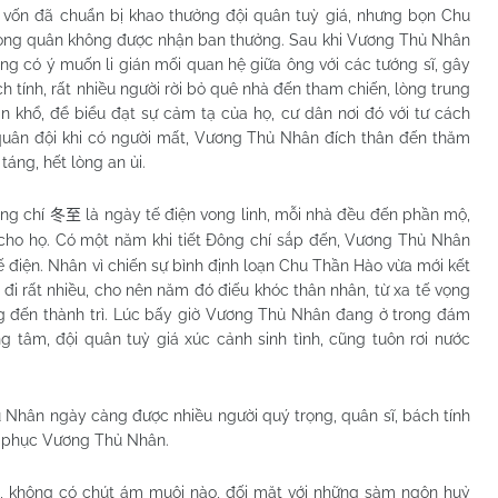
n vốn đã chuẩn bị khao thưởng đội quân tuỳ giá, nhưng bọn Chu
ĩ trong quân không được nhận ban thưởng. Sau khi Vương Thủ Nhân
ung có ý muốn li gián mối quan hệ giữa ông với các tướng sĩ, gây
tính, rất nhiều người rời bỏ quê nhà đến tham chiến, lòng trung
 khổ, để biểu đạt sự cảm tạ của họ, cư dân nơi đó với tư cách
quân đội khi có người mất, Vương Thủ Nhân đích thân đến thăm
táng, hết lòng an ủi.
ông chí
là ngày tế điện vong linh, mỗi nhà đều đến phần mộ,
冬至
ho họ. Có một năm khi tiết Đông chí sắp đến, Vương Thủ Nhân
 điện. Nhân vì chiến sự bình định loạn Chu Thần Hào vừa mới kết
 đi rất nhiều, cho nên năm đó điếu khóc thân nhân, từ xa tế vọng
ng đến thành trì. Lúc bấy giờ Vương Thủ Nhân đang ở trong đám
 tâm, đội quân tuỳ giá xúc cảnh sinh tình, cũng tuôn rơi nước
 Nhân ngày càng được nhiều người quý trọng, quân sĩ, bách tính
nh phục Vương Thủ Nhân.
 không có chút ám muội nào, đối mặt với những sàm ngôn huỷ