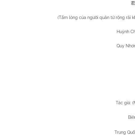
君
(Tấm lòng của người quân tử rộng rãi k
Huỳnh C
Quy Nhơn
Tác giả: 
Biê
Trung Quố