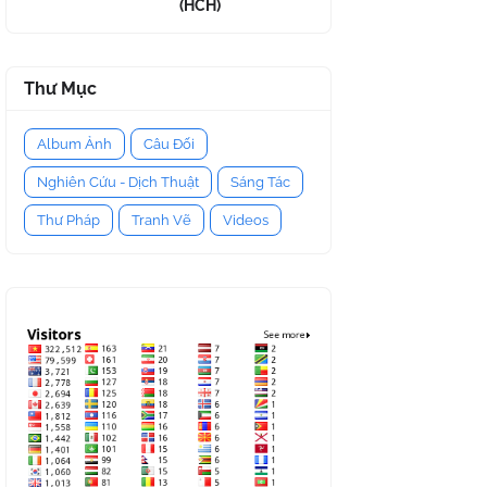
(HCH)
Thư Mục
Album Ảnh
Câu Đối
Nghiên Cứu - Dịch Thuật
Sáng Tác
Thư Pháp
Tranh Vẽ
Videos