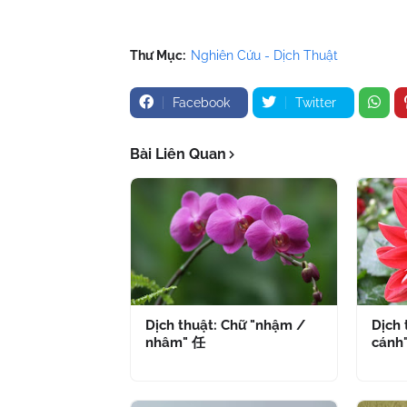
Thư Mục:
Nghiên Cứu - Dịch Thuật
Facebook
Twitter
Bài Liên Quan
Dịch thuật: Chữ "nhậm /
Dịch 
nhâm" 任
cánh