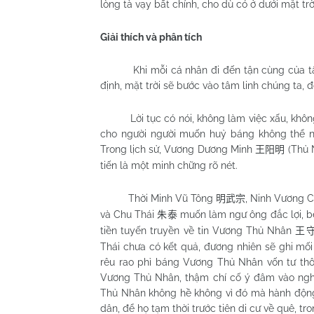
lòng tà vạy bất chính, cho dù có ở dưới mặt tr
Giải thích và phân tích
Khi mỗi cá nhân đi đến tận cùng của t
định, mặt trời sẽ bước vào tâm linh chúng ta, 
Lời tục có nói, không làm việc xấu, khô
cho người người muốn huỷ báng không thể nà
Trong lịch sử, Vương Dương Minh
(Thủ
王阳明
tiến là một minh chững rõ nét.
Thời Minh Vũ Tông
, Ninh Vương 
明武宗
và Chu Thái
muốn làm ngư ông đắc lợi, bè
朱泰
tiền tuyến truyền về tin Vương Thủ Nhân
王
Thái chưa có kết quả, đương nhiên sẽ ghi mố
rêu rao phỉ báng Vương Thủ Nhân vốn tư thôn
Vương Thủ Nhân, thậm chí cố ý đâm vào ngh
Thủ Nhân không hề không vì đó mà hành động,
dân, để họ tạm thời trước tiên di cư về quê, tr