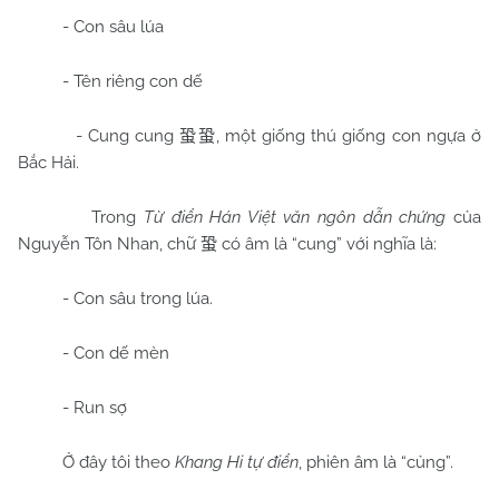
- Con sâu lúa
- Tên riêng con dế
- Cung cung
, một giống thú giống con ngựa ở
蛩蛩
Bắc Hải.
Trong
Từ điển Hán Việt văn ngôn dẫn chứng
của
Nguyễn Tôn Nhan, chữ
có âm là “cung” với nghĩa là:
蛩
- Con sâu trong lúa.
- Con dế mèn
- Run sợ
Ở đây tôi theo
Khang Hi tự điển
, phiên âm là “củng”.