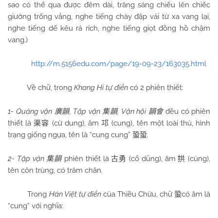
sao có thể qua được đêm dài, trăng sáng chiếu lên chiếc
giường trống vắng, nghe tiếng chày đập vải từ xa vang lại,
nghe tiếng dế kêu rả rích, nghe tiếng giọt đồng hồ chậm
vang.)
http://m.5156edu.com/page/19-09-23/163035.html
Về chữ, trong
Khang Hi tự điển
có 2 phiên thiết:
1- Quảng vận
, Tập vận
, Vận hội
đều có phiên
廣韻
集韻
韻會
thiết là
(cừ dung), âm
(cung), tên một loài thú, hình
渠容
邛
trạng giống ngựa, tên là “cung cung”
.
蛩蛩
2- Tập vận
phiên thiết là
(cổ dũng), âm
(củng),
集韻
古勇
拱
tên côn trùng, có trăm chân.
Trong
Hán Việt tự điển
của Thiều Chửu, chữ
có âm là
蛩
“cung” với nghĩa: