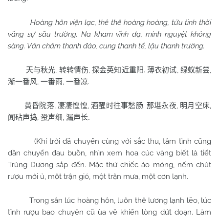
Hoàng hôn viện lạc, thê thê hoàng hoàng, tửu tinh thời
vãng sự sầu trường. Na kham vĩnh dạ, minh nguyệt không
sàng. Văn châm thanh đảo, cung thanh tế, lậu thanh trường.
,
,
.
,
,
天与秋光
转转情伤
探金英知近重阳
薄衣初试
绿蚁新尝
,
,
.
渐一番风
一番雨
一番凉
,
,
.
,
,
黄昏院落
凄凄惶惶
酒醒时往事愁肠
那堪永夜
明月空床
,
,
闻砧声捣
蛩声细
漏声长
.
(Khí trời đã chuyển cùng với sắc thu, tâm tình cũng
dần chuyển đau buồn, nhìn xem hoa cúc vàng biết là tiết
Trùng Dương sắp đến. Mặc thử chiếc áo mỏng, nếm chút
rượu mới ủ, một trận gió, một trận mưa, một cơn lạnh.
Trong sân lúc hoàng hôn, luôn thê lương lạnh lẽo, lúc
tỉnh rượu bao chuyện cũ ùa về khiến lòng đứt đoạn. Làm