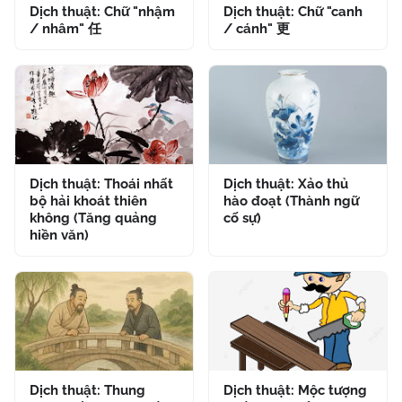
Dịch thuật: Chữ "nhậm
Dịch thuật: Chữ "canh
/ nhâm" 任
/ cánh" 更
Dịch thuật: Thoái nhất
Dịch thuật: Xảo thủ
bộ hải khoát thiên
hào đoạt (Thành ngữ
không (Tăng quảng
cố sự)
hiền văn)
Dịch thuật: Thung
Dịch thuật: Mộc tượng