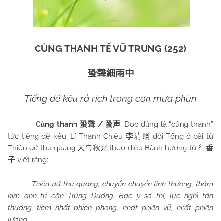
CÙNG THANH TẾ VŨ TRUNG (252)
蛩聲細雨中
Tiếng dế kêu rả rích trong cơn mưa phùn
Cùng thanh
/
: Đọc đúng là “củng thanh”
蛩聲
蛩声
tức tiếng dế kêu. Lí Thanh Chiếu
đời Tống ở bài từ
李清照
Thiên dữ thu quang
theo điệu Hành hương tử
天与秋光
行香
viết rằng:
子
Thiên dữ thu quang, chuyển chuyển tình thương, thám
kim anh tri cận Trùng Dương. Bạc y sơ thí, lục nghĩ tân
thường, tiệm nhất phiên phong, nhất phiên vũ, nhất phiên
lương.