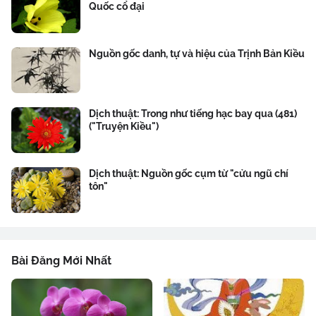
Quốc cổ đại
Nguồn gốc danh, tự và hiệu của Trịnh Bản Kiều
Dịch thuật: Trong như tiếng hạc bay qua (481)
("Truyện Kiều")
Dịch thuật: Nguồn gốc cụm từ "cửu ngũ chí
tôn"
Bài Đăng Mới Nhất