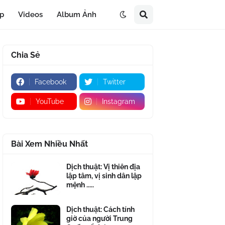
áp
Videos
Album Ảnh
Chia Sẻ
Facebook
Twitter
YouTube
Instagram
Bài Xem Nhiều Nhất
Dịch thuật: Vị thiên địa
lập tâm, vị sinh dân lập
mệnh .....
Dịch thuật: Cách tính
giờ của người Trung