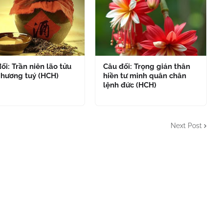
ối: Trần niên lão tửu
Câu đối: Trọng gián thân
 hương tuý (HCH)
hiền tư minh quân chân
lệnh đức (HCH)
Next Post