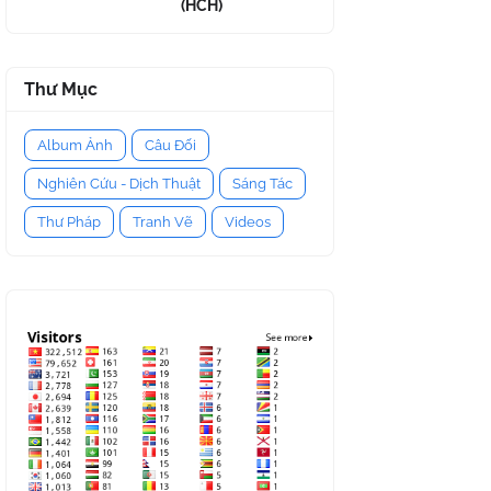
(HCH)
Thư Mục
Album Ảnh
Câu Đối
Nghiên Cứu - Dịch Thuật
Sáng Tác
Thư Pháp
Tranh Vẽ
Videos