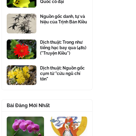
Quốc cổ đại
Nguồn gốc danh, tự và
hiệu của Trịnh Bản Kiều
Dịch thuật: Trong như
tiếng hạc bay qua (481)
("Truyện Kiều")
Dịch thuật: Nguồn gốc
cụm từ "cửu ngũ chí
tôn"
Bài Đăng Mới Nhất