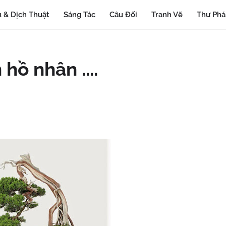
 & Dịch Thuật
Sáng Tác
Câu Đối
Tranh Vẽ
Thư Ph
 hồ nhân ....