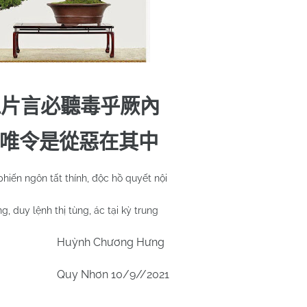
仁片言必聽毒乎厥內
唯令是從惡在其中
phiến ngôn tất thính, độc hồ quyết nội
g, duy lệnh thị tùng, ác tại kỳ trung
Huỳnh Chương Hưng
Quy Nhơn 10/9//2021