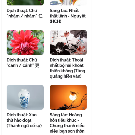
Dịch thuật: Chữ
Sáng tác: Nhất
"nhậm / nhâm" 任
thất lệnh - Nguyệt
(HCH)
Dịch thuật: Chữ
Dịch thuật: Thoái
"canh / cánh" 更
nhất bộ hải khoát
thiên không (Tăng
quảng hiền văn)
Dịch thuật: Xảo
Sáng tác: Hoàng
thủ hào đoạt
hôn tiểu khúc -
(Thành ngữ cố sự)
Chung thanh niểu
niểu bạn sơn thôn