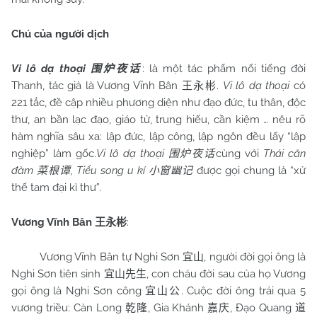
Chú của người dịch
Vi lô dạ thoại
: là một tác phẩm nổi tiếng đời
围炉夜话
Thanh, tác giả là Vương Vĩnh Bân
.
Vi lô dạ thoại
có
王永彬
221 tắc, đề cập nhiều phương diện như đạo đức, tu thân, độc
thư, an bần lạc đạo, giáo tử, trung hiếu, cần kiệm … nêu rõ
hàm nghĩa sâu xa: lập đức, lập công, lập ngôn đều lấy “lập
nghiệp” làm gốc.
Vi lô dạ thoại
cùng với
Thái căn
围炉夜话
đàm
, Tiểu song u kí
được gọi chung là “xử
菜根谭
小窗幽记
thế tam đại kì thư”.
Vương Vĩnh Bân
:
王永彬
Vương Vĩnh Bân tự Nghi Sơn
, người đời gọi ông là
宜山
Nghi Sơn tiên sinh
, con cháu đời sau của họ Vương
宜山先生
gọi ông là Nghi Sơn công
. Cuộc đời ông trải qua 5
宜山公
vương triều: Càn Long
, Gia Khánh
, Đạo Quang
乾隆
嘉庆
道