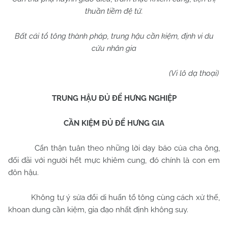
thuần tiềm đệ tử.
Bất cải tổ tông thành pháp, trung hậu cần kiệm, định vi du
cửu nhân gia
(Vi lô dạ thoại)
TRUNG HẬU ĐỦ ĐỂ HƯNG NGHIỆP
CẦN KIỆM ĐỦ ĐỂ HƯNG GIA
Cẩn thận tuân theo những lời dạy bảo của cha ông,
đối đãi với người hết mực khiêm cung, đó chính là con em
đôn hậu.
Không tự ý sửa đổi di huấn tổ tông cùng cách xử thế,
khoan dung cần kiệm, gia đạo nhất định không suy.