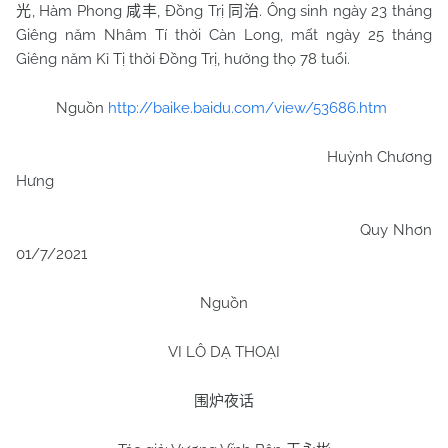
, Hàm Phong
, Đồng Trị
. Ông sinh ngày 23 tháng
光
咸丰
同治
Giêng năm Nhâm Tí thời Càn Long, mất ngày 25 tháng
Giêng năm Kỉ Tị thời Đồng Trị, hưởng thọ 78 tuổi.
Nguồn
http://baike.baidu.com/view/53686.htm
Huỳnh Chương
Hưng
Quy Nhơn
01/7/2021
Nguồn
VI LÔ DẠ THOẠI
围炉夜话