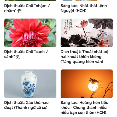
Dịch thuật: Chữ "nhậm /
Sáng tác: Nhất thất lệnh -
nhâm" 任
Nguyệt (HCH)
Dịch thuật: Chữ "canh /
Dịch thuật: Thoái nhất bộ
cánh" 更
hải khoát thiên không
(Tăng quảng hiền văn)
Dịch thuật: Xảo thủ hào
Sáng tác: Hoàng hôn tiểu
đoạt (Thành ngữ cố sự)
khúc - Chung thanh niểu
niểu bạn sơn thôn (HCH)