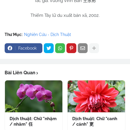
Tác giả: Vương Vĩnh Bân
王永彬
Thiểm Tây lữ du xuất bản xã, 2002.
Thư Mục:
Nghiên Cứu - Dịch Thuật
Facebook
Bài Liên Quan
Dịch thuật: Chữ "nhậm
Dịch thuật: Chữ "canh
/ nhâm" 任
/ cánh" 更