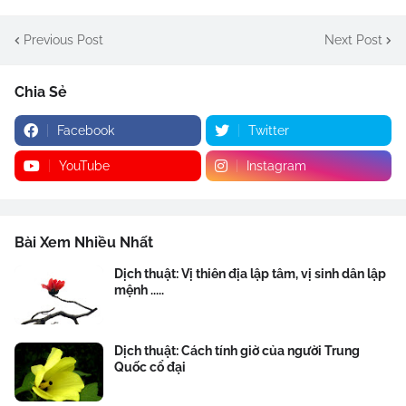
Previous Post
Next Post
Chia Sẻ
Facebook
Twitter
YouTube
Instagram
Bài Xem Nhiều Nhất
Dịch thuật: Vị thiên địa lập tâm, vị sinh dân lập
mệnh .....
Dịch thuật: Cách tính giờ của người Trung
Quốc cổ đại