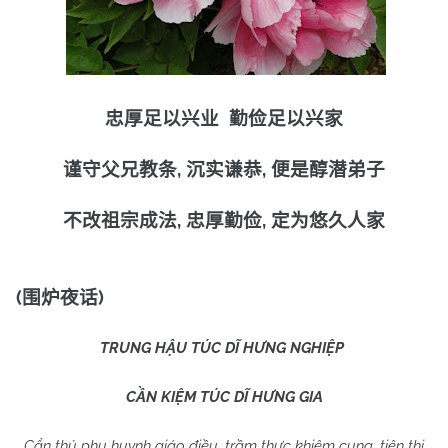
忠厚足以兴业
勤俭足以兴家
,
,
谨守父兄教条
沉实谦恭
便是醇潜弟子
,
,
不改祖宗成法
忠厚勤俭
定为悠久人家
(
)
围炉夜话
TRUNG
HẬU TÚC DĨ HƯNG NGHIỆP
CẦN KIỆM TÚC DĨ HƯNG GIA
Cẩn thủ phụ huynh giáo điều, trầm thực khiêm cung, tiện thị