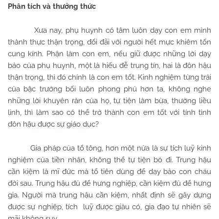
Phân tích và thưởng thức
Xưa nay, phụ huynh có tâm luôn dạy con em mình
thành thực thận trọng, đối đãi với người hết mực khiêm tốn
cung kính. Phận làm con em, nếu giữ được những lời dạy
bảo của phụ huynh, một là hiếu đễ trung tín, hai là đôn hậu
thận trọng, thì đó chính là con em tốt. Kinh nghiệm từng trải
của bậc trưởng bối luôn phong phú hơn ta, không nghe
những lời khuyên răn của họ, tự tiện làm bừa, thường liều
lỉnh, thì làm sao có thể trở thành con em tốt với tính tình
đôn hậu được sự giáo dục?
Gia pháp của tổ tông, hơn một nửa là sự tích luỹ kinh
nghiệm của tiền nhân, không thể tự tiện bỏ đi. Trung hậu
cần kiệm là mĩ đức mà tổ tiên dùng để dạy bảo con cháu
đời sau. Trung hậu đủ để hưng nghiệp, cần kiệm đủ để hưng
gia. Người mà trung hậu cần kiệm, nhất định sẽ gây dựng
được sự nghiệp, tích
luỹ được giàu có, gia đạo tự nhiên sẽ
mãi không suy.