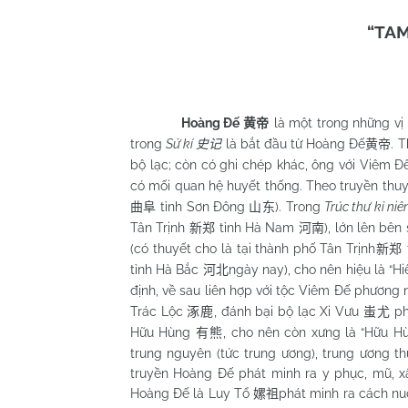
“TA
Hoàng Đế
là một trong những vị
黄帝
trong
Sử kí
là bắt đầu từ Hoàng Đế
. 
史记
黄帝
bộ lạc; còn có ghi chép khác, ông với Viêm 
có mối quan hệ huyết thống. Theo truyền thu
tỉnh Sơn Đông
). Trong
Trúc thư kỉ ni
曲阜
山东
Tân Trịnh
tỉnh Hà Nam
), lớn lên bê
新郑
河南
(có thuyết cho là tại thành phố Tân Trịnh
新郑
tỉnh Hà Bắc
ngày nay), cho nên hiệu là “Hi
河北
định, về sau liên hợp với tộc Viêm Đế phương
Trác Lộc
, đánh bại bộ lạc Xi Vưu
ph
涿鹿
蚩尤
Hữu Hùng
, cho nên còn xưng là “Hữu H
有熊
trung nguyên (tức trung ương), trung ương t
truyền Hoàng Đế phát minh ra y phục, mũ, xâ
Hoàng Đế là Luy Tổ
phát minh ra cách nu
嫘祖