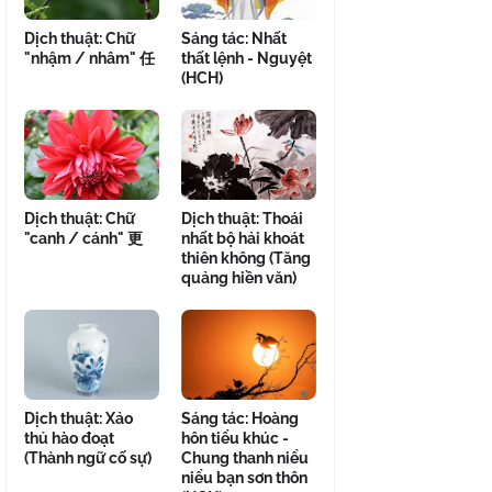
Dịch thuật: Chữ
Sáng tác: Nhất
"nhậm / nhâm" 任
thất lệnh - Nguyệt
(HCH)
Dịch thuật: Chữ
Dịch thuật: Thoái
"canh / cánh" 更
nhất bộ hải khoát
thiên không (Tăng
quảng hiền văn)
Dịch thuật: Xảo
Sáng tác: Hoàng
thủ hào đoạt
hôn tiểu khúc -
(Thành ngữ cố sự)
Chung thanh niểu
niểu bạn sơn thôn