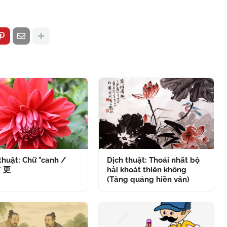
thuật: Chữ "canh /
Dịch thuật: Thoái nhất bộ
" 更
hải khoát thiên không
(Tăng quảng hiền văn)