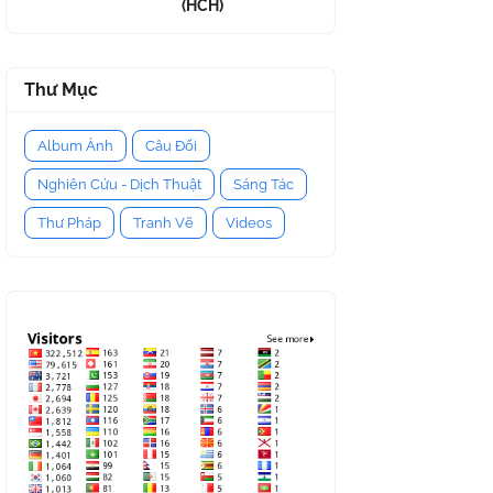
(HCH)
Thư Mục
Album Ảnh
Câu Đối
Nghiên Cứu - Dịch Thuật
Sáng Tác
Thư Pháp
Tranh Vẽ
Videos