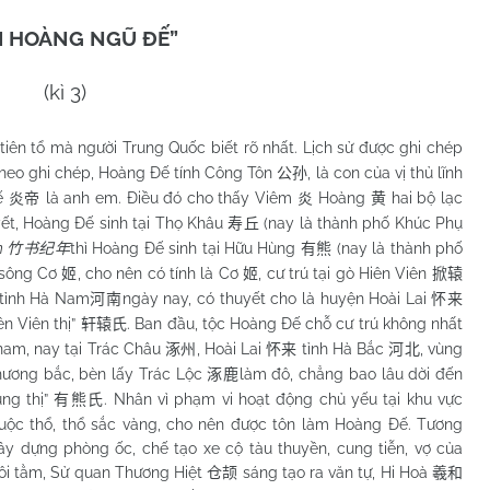
M HOÀNG NGŨ ĐẾ”
(kì 3)
 tiên tổ mà người Trung Quốc biết rõ nhất. Lịch sử được ghi chép
Theo ghi chép, Hoàng Đế tính Công Tôn
, là con của vị thủ lĩnh
公孙
Đế
là anh em. Điều đó cho thấy Viêm
Hoàng
hai bộ lạc
炎帝
炎
黄
yết, Hoàng Đế sinh tại Thọ Khâu
(nay là thành phố Khúc Phụ
寿丘
ên
thì Hoàng Đế sinh tại Hữu Hùng
(nay là thành phố
竹书纪年
有熊
n sông Cơ
, cho nên có tính là Cơ
, cư trú tại gò Hiên Viên
姬
姬
掀辕
tỉnh Hà Nam
ngày nay, có thuyết cho là huyện Hoài Lai
河南
怀来
ên Viên thị”
. Ban đầu, tộc Hoàng Đế chỗ cư trú không nhất
轩辕氏
 nam, nay tại Trác Châu
, Hoài Lai
tỉnh Hà Bắc
, vùng
涿州
怀来
河北
ương bắc, bèn lấy Trác Lộc
làm đô, chẳng bao lâu dời đến
涿鹿
ùng thị”
. Nhân vì phạm vi hoạt động chủ yếu tại khu vực
有熊氏
huộc thổ, thổ sắc vàng, cho nên được tôn làm Hoàng Đế. Tương
y dựng phòng ốc, chế tạo xe cộ tàu thuyền, cung tiễn, vợ của
ôi tằm, Sử quan Thương Hiệt
sáng tạo ra văn tự, Hi Hoà
仓颉
羲和