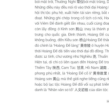
bói mặt trời, Thường Nghi
bói mặt trăng,
常仪
Những điều này đều nói rõ vào thời đại Hoàng Đ
hội thị tộc phụ hệ, xuất hiện tài sản riêng, b
đoạt. Những ghi chép trong cổ tịch có nói, 
với Viêm Đế đánh giết lẫn nhau, cuối cùng đo
còn lấy đồng ở Kinh sơn
(nay là thành 
荆山
trưng cho quốc gia. Đỉnh thành, Hoàng Đế cưỡ
không buông, đến Kiều sơn
Hoàng Đế thăn
桥山
đó chính là “Hoàng Đế lăng”
ở huyện H
黄帝陵
thời Hoàng Đế đã tiến vào thời đại đồ đồng. T
được 12 tính, chư vương như Nghiêu
, Thuấn
尧
Hiện tại, di chỉ có liên quan đến Hoàng Đế t
Thiểm Tây
, Cam Túc
, Hồ Nam
陕西
甘肃
湖南
phong phú nhất, là “Hoàng Đế cố lí”
黄帝故里
Hoàng sơn
mà thế giới nghe tiếng cũng 
黄山
hoặc bộ lạc tộc Hoàng Đế đối vối sự phát tri
danh là “Nhân văn sơ tổ”
của dân tộc 
人文初祖
H