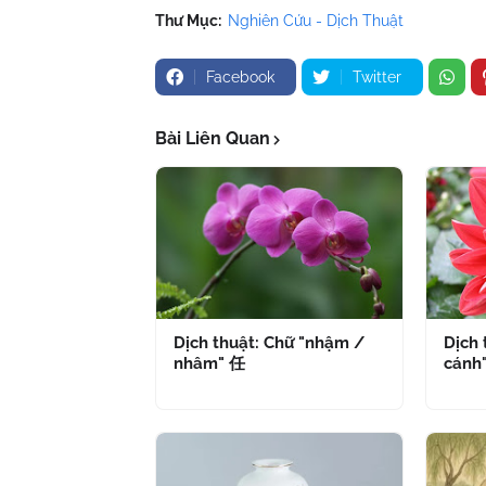
Thư Mục:
Nghiên Cứu - Dịch Thuật
Facebook
Twitter
Bài Liên Quan
Dịch thuật: Chữ "nhậm /
Dịch 
nhâm" 任
cánh