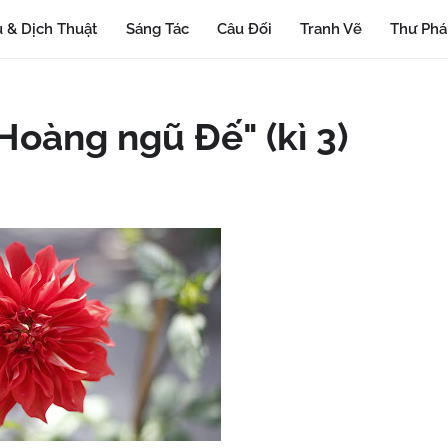
 & Dịch Thuật
Sáng Tác
Câu Đối
Tranh Vẽ
Thư Ph
Hoàng ngũ Đế" (kì 3)