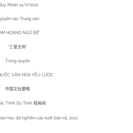
Quy Nhơn 14/7/2021
guyên tác Trung văn
TAM HOÀNG NGŨ ĐẾ”
“
”
三皇五帝
Trong quyển
QUỐC VĂN HOÁ YẾU LƯỢC
中国文化要略
iả: Trình Dụ Trinh
程裕祯
iáo học dữ nghiên cứu xuất bản xã, 2017