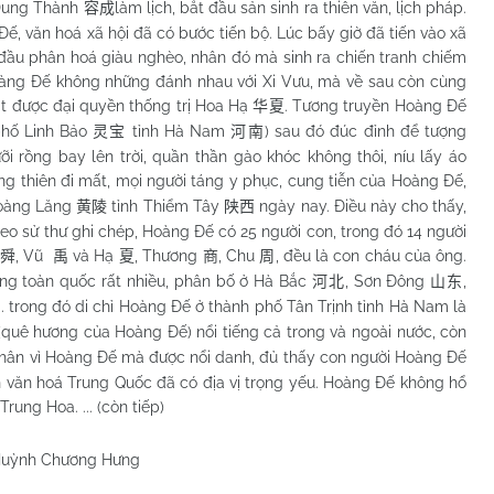
 Dung Thành
làm lịch, bắt đầu sản sinh ra thiên văn, lịch pháp.
容成
ế, văn hoá xã hội đã có bước tiến bộ. Lúc bấy giờ đã tiến vào xã
ắt đầu phân hoá giàu nghèo, nhân đó mà sinh ra chiến tranh chiếm
Hoàng Đế không những đánh nhau với Xi Vưu, mà về sau còn cùng
ạt được đại quyền thống trị Hoa Hạ
. Tương truyền Hoàng Đế
华夏
phố Linh Bảo
tỉnh Hà
Nam
) sau đó đúc đỉnh để tượng
灵宝
河南
i rồng bay lên trời, quần thần gào khóc không thôi, níu lấy áo
g thiên đi mất, mọi người táng y phục, cung tiễn của Hoàng Đế,
oàng Lăng
tỉnh Thiểm Tây
ngày nay. Điều này cho thấy,
黄陵
陕西
heo sử thư ghi chép, Hoàng Đế có 25 người con, trong đó 14 người
, Vũ
và Hạ
, Thương
, Chu
, đều là con cháu của ông.
舜
禹
夏
商
周
rong toàn quốc rất nhiều, phân bố ở Hà Bắc
, Sơn Đông
,
河北
山东
... trong đó di chỉ Hoàng Đế ở thành phố Tân Trịnh tỉnh Hà Nam là
(quê hương của Hoàng Đế) nổi tiếng cả trong và ngoài nước, còn
nhân vì Hoàng Đế mà được nổi danh, đủ thấy con người Hoàng Đế
ển văn hoá Trung Quốc đã có địa vị trọng yếu. Hoàng Đế không hổ
Trung Hoa. ... (còn tiếp)
uỳnh Chương Hưng