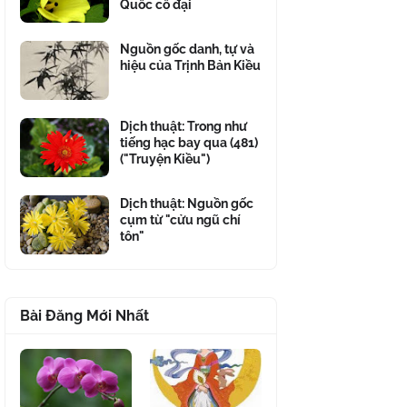
Quốc cổ đại
Nguồn gốc danh, tự và
hiệu của Trịnh Bản Kiều
Dịch thuật: Trong như
tiếng hạc bay qua (481)
("Truyện Kiều")
Dịch thuật: Nguồn gốc
cụm từ "cửu ngũ chí
tôn"
Bài Đăng Mới Nhất