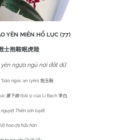
ÃO YÊN MIÊN HỔ LỤC (77)
戰士抱鞍眠虎陸
 yên ngựa ngủ nơi đất dữ
 “bão ngọc an (yên)
.
抱玉鞍
húc
(bài 1) của Lí Bạch
.
塞下曲
李白
 nguyệt Thiên sơn tuyết
Vô hoa chỉ hữu hàn