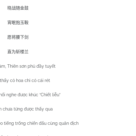
晓战随金鼓
宵眠抱玉鞍
愿将腰下剑
直为斩楼兰
m, Thiên sơn phủ đầy tuyết
hấy cỏ hoa chỉ có cái rét
hổi nghe được khúc “Chiết liễu”
n chưa từng được thấy qua
eo tiếng trống chiến đấu cùng quân địch