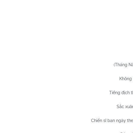
(Tháng Nă
Không t
Tiếng địch t
Sắc xuâ
Chiến sĩ ban ngày th