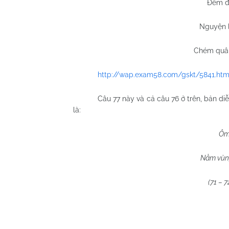
Đêm đ
Nguyện 
Chém quân
http://wap.exam58.com/gskt/5841.htm
Câu 77 này và cả câu 76 ở trên, bản 
là:
Ôm 
Nằm vùng
(71 – 7