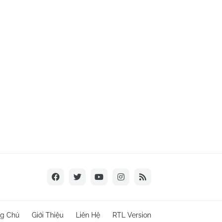
ng Chủ
Giới Thiệu
Liên Hệ
RTL Version