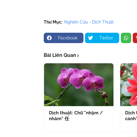
Thư Mục:
Nghiên Cứu - Dịch Thuật
Facebook
Twitter
Bài Liên Quan
Dịch thuật: Chữ "nhậm /
Dịch 
nhâm" 任
cánh