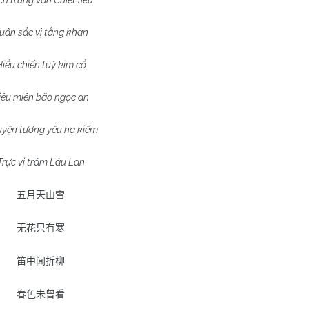
ch trung văn Chiết liễu
uân sắc vị tằng khan
iểu chiến tuỳ kim cổ
iêu miên bão ngọc an
yện tương yêu hạ kiếm
Trực vị trảm Lâu Lan
五月天山雪
无花只有寒
笛中闻折柳
春色未曾看