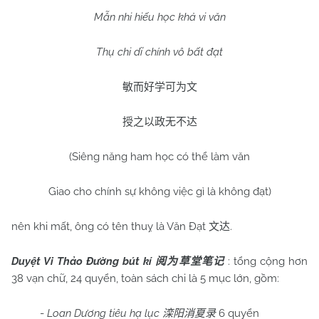
Mẫn nhi hiếu học khả vi văn
Thụ chi dĩ chính vô bất đạt
敏而好学可为文
授之以政无不达
(Siêng năng ham học có thể làm văn
Giao cho chính sự không việc gì là không đạt)
nên khi mất, ông có tên thuỵ là Văn Đạt
.
文达
Duyệt Vi Thảo Đường bút kí
: tổng cộng hơn
阅为草堂笔记
38 vạn chữ, 24 quyển, toàn sách chi là 5 mục lớn, gồm:
-
Loan Dương tiêu hạ lục
6 quyển
滦阳消夏录