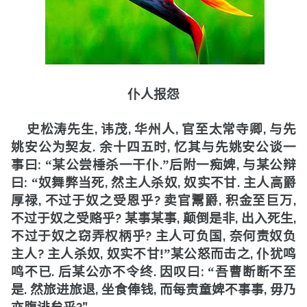
仆人报怨
,
,
,
,
史松涛先生
讳茂
华州人
官至太常寺卿
与先
.
,
姚安公为契友
余十四五时
忆其与先姚安公谈一
:
.
,
事曰
“
某公尝棰杀一干仆
”
后附一痴婢
与某公辩
:
,
,
.
曰
“
奴舞弊当死
然主人杀奴
奴实不甘
主人高爵
,
?
,
,
厚禄
不过于奴之受恩乎
卖官鬻爵
积金至巨万
?
,
,
,
不过于奴之受赂乎
某事某事
颠倒是非
出入死生
?
,
不过于奴之窃弄权柄乎
主人可负国
奈何责奴负
?
,
!
,
主人
主人杀奴
奴实不甘
”
某公怒而击之
仆犹鸣
.
.
:
鸣不已
后某公亦不令终
因叹曰
“
吾曹断断不至
.
,
,
,
是
然旅进旅退
坐食俸钱
而每责童婢不事事
毋乃