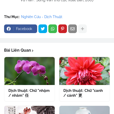
Vũ Hán . Sùng Văn thư cục xuất bản, 2007
Thư Mục:
Nghiên Cứu - Dịch Thuật
Facebook
Bài Liên Quan
Dịch thuật: Chữ "nhậm
Dịch thuật: Chữ "canh
/ nhâm" 任
/ cánh" 更