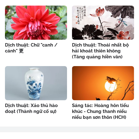
Dịch thuật: Chữ "canh /
Dịch thuật: Thoái nhất bộ
cánh" 更
hải khoát thiên không
(Tăng quảng hiền văn)
Dịch thuật: Xảo thủ hào
Sáng tác: Hoàng hôn tiểu
đoạt (Thành ngữ cố sự)
khúc - Chung thanh niểu
niểu bạn sơn thôn (HCH)