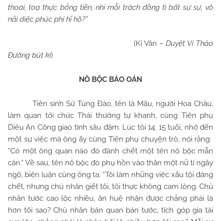
thoái, toạ thực bổng tiền, nhi mỗi trách đồng tì bất sự sự, vô
nãi diệc phúc phỉ hĩ hồ?”
(Kỉ Vân –
Duyệt Vi Thảo
Đường bút kí
)
NÔ BỘC BÁO OÁN
Tiên sinh Sử Tùng Đào, tên là Mậu, người Hoa Châu,
làm quan tới chức Thái thường tự khanh, cùng Tiên phụ
Diêu An Công giao tình sâu đậm. Lúc tôi 14, 15 tuổi, nhớ đến
một sự việc mà ông ấy cùng Tiên phụ chuyện trò, nói rằng:
“Có một ông quan nào đó đánh chết một tên nô bộc mẫn
cán.” Về sau, tên nô bộc đó phụ hồn vào thân một nữ tì ngây
ngô, biện luận cùng ông ta: “Tôi làm những việc xấu tội đáng
chết, nhưng chủ nhân giết tôi, tôi thực không cam lòng. Chủ
nhân tước cao lộc nhiều, ân huệ nhận được chẳng phải là
hơn tôi sao? Chủ nhân bán quan bán tước, tích góp gia tài