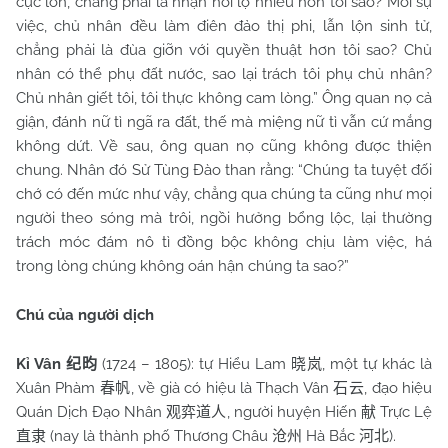
cực lớn, chẳng phải là nhận hối lộ nhiều hơn tôi sao? Mỗi sự
việc, chủ nhân đều làm điên đảo thị phi, lẫn lộn sinh tử,
chẳng phải là đùa giỡn với quyền thuật hơn tôi sao? Chủ
nhân có thể phụ đất nước, sao lại trách tôi phụ chủ nhân?
Chủ nhân giết tôi, tôi thực không cam lòng.” Ông quan nọ cả
giận, đánh nữ tì ngã ra đất, thế mà miệng nữ tì vẫn cứ mắng
không dứt. Về sau, ông quan nọ cũng không được thiện
chung. Nhân đó Sử Tùng Đào than rằng: “Chúng ta tuyệt đối
chớ có đến mức như vậy, chẳng qua chúng ta cũng như mọi
người theo sóng mà trôi, ngồi hưởng bổng lộc, lại thường
trách móc đám nô tì đồng bộc không chịu làm việc, há
trong lòng chúng không oán hận chúng ta sao?”
Chú của người dịch
Kỉ Vân
(1724 – 1805): tự Hiểu Lam
, một tự khác là
纪昀
晓岚
Xuân Phàm
, về già có hiệu là Thạch Vân
, đạo hiệu
春帆
石云
Quán Dịch Đạo Nhân
, người huyện Hiến
Trực Lệ
观弈道人
献
(nay là thành phố Thương Châu
Hà Bắc
).
直隶
沧州
河北