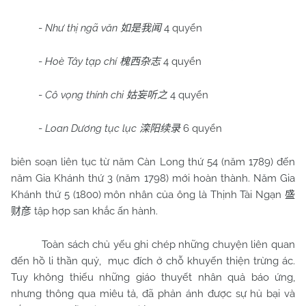
-
Như thị ngã văn
4 quyển
如是我闻
-
Hoè Tây tạp chí
4 quyển
槐西杂志
-
Cô vọng thính chi
4 quyển
姑妄听之
-
Loan Dương tục lục
6 quyển
滦阳续录
biên soạn liên tục từ năm Càn Long thứ 54 (năm 1789) đến
năm Gia Khánh thứ 3 (năm 1798) mới hoàn thành. Năm Gia
Khánh thứ 5 (1800) môn nhân của ông là Thịnh Tài Ngạn
盛
tập hợp san khắc ấn hành.
财彦
Toàn sách chủ yếu ghi chép những chuyện liên quan
đến hồ li thần quỷ,
mục đích ở chỗ khuyến thiện trừng ác.
Tuy không thiếu những giáo thuyết nhân quả báo ứng,
nhưng thông qua miêu tả, đã phản ánh được sự hủ bại và