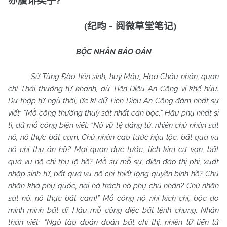
?”
亦腹诽矣乎
-
(
纪昀
阅微草堂笔记
)
BỘC NHÂN BÁO OÁN
Sử Tùng Đào tiên sinh, huý Mậu, Hoa Châu nhân, quan
chí Thái thường tự khanh, dữ Tiên Diêu An Công vị khế hữu.
Dư thập tứ ngũ thời, ức kì dữ Tiên Diêu An Công đàm nhất sự
viết: “Mỗ công thường thuỳ sát nhất cán bộc.” Hậu phụ nhất si
tì, dữ mỗ công biện viết: “Nô vũ tệ đáng tử, nhiên chủ nhân sát
nô, nô thực bất cam. Chủ nhân cao tước hậu lộc, bất quá vu
nô chi thụ ân hồ? Mại quan dục tước, tích kim cự vạn, bất
quá vu nô chi thụ lộ hồ? Mỗ sự mỗ sự, điên đảo thị phi, xuất
nhập sinh tử, bất quá vu nô chi thiết lộng quyền bính hồ? Chủ
nhân khả phụ quốc, nại hà trách nô phụ chủ nhân? Chủ nhân
sát nô, nô thực bất cam!” Mỗ công nộ nhi kích chi, bộc do
minh minh bất dĩ. Hậu mỗ công diệc bất lệnh chung. Nhân
thán viết: “Ngô tào đoán đoán bất chí thị, nhiên lữ tiến lữ