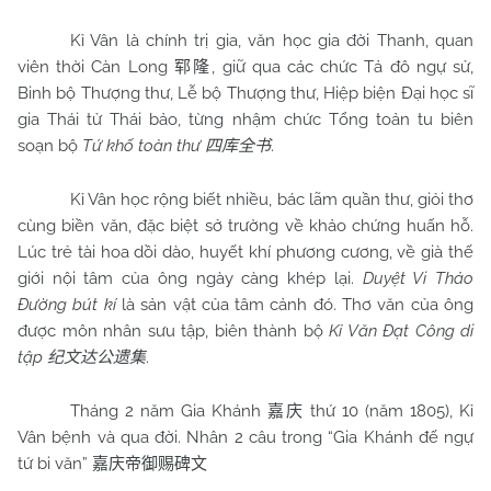
Kỉ Vân là chính trị gia, văn học gia đời Thanh, quan
viên thời Càn Long
, giữ qua các chức Tả đô ngự sử,
郓隆
Binh bộ Thượng thư, Lễ bộ Thượng thư, Hiệp biện Đại học sĩ
gia Thái tử Thái bảo, từng nhậm chức Tổng toản tu biên
soạn bộ
Tứ khố toàn thư
.
四库全书
Kỉ Vân học rộng biết nhiều, bác lãm quần thư, giỏi thơ
cùng biền văn, đặc biệt sở trường về khảo chứng huấn hỗ.
Lúc trẻ tài hoa dồi dào, huyết khí phương cương, về già thế
giới nội tâm của ông ngày càng khép lại.
Duyệt Vi Thảo
Đường bút kí
là sản vật của tâm cảnh đó. Thơ văn của ông
được môn nhân sưu tập, biên thành bộ
Kỉ Văn Đạt Công di
tập
.
纪文达公遗集
Tháng 2 năm Gia Khánh
thứ 10 (năm 1805), Kỉ
嘉庆
Vân bệnh và qua đời. Nhân 2 câu trong “Gia Khánh đế ngự
tứ bi văn”
嘉庆帝御赐碑文