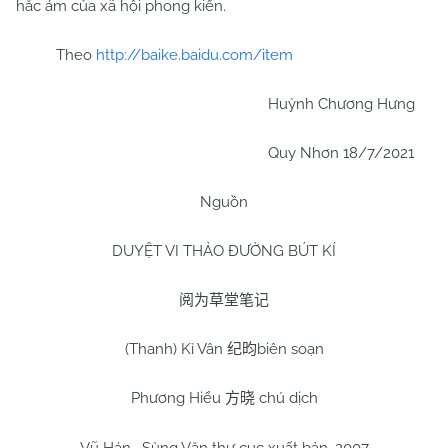
hắc ám của xã hội phong kiến.
Theo
http://baike.baidu.com/item
Huỳnh Chương Hưng
Quy Nhơn 18/7/2021
Nguồn
DUYỆT VI THẢO ĐƯỜNG BÚT KÍ
阅为草堂笔记
(Thanh) Kỉ Vân
biên soạn
纪昀
Phương Hiểu
chú dịch
方晓