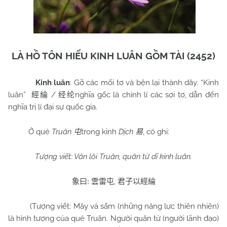
LÀ HỒ TÔN HIẾU KINH LUÂN GỒM TÀI (2452)
Kinh luân
: Gỡ các mối tơ và bện lại thành dây. “Kinh
luân”
/
nghĩa gốc là chỉnh lí các sợi tơ, dẫn đến
經綸
经纶
nghĩa trị lí đại sự quốc gia.
Ở quẻ
Truân
trong kinh
Dịch
, có ghi:
屯
易
Tượng viết: Vân lôi Truân, quân tử dĩ kinh luân.
,
象曰
:
雲雷屯
君子以經綸
(Tượng viết: Mây và sấm (những năng lực thiên nhiên)
là hình tượng của quẻ Truân. Người quân tử (người lãnh đạo)