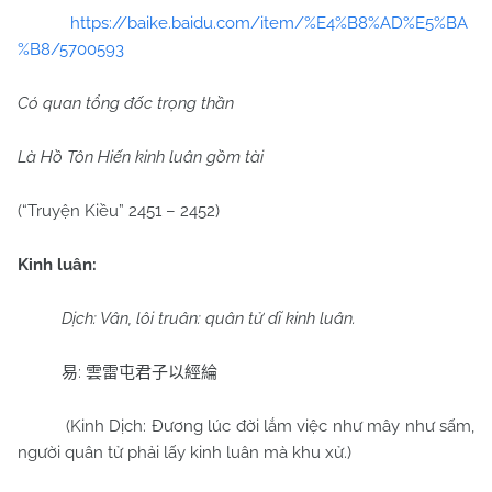
https://baike.baidu.com/item/%E4%B8%AD%E5%BA
%B8/5700593
Có quan tổng đốc trọng thần
Là Hồ Tôn Hiến kinh luân gồm tài
(“Truyện Kiều” 2451 – 2452)
Kinh luân:
Dịch: Vân, lôi truân: quân tử dĩ kinh luân.
:
易
雲雷屯君子以經綸
(Kinh Dịch: Đương lúc đời lắm việc như mây như sấm,
người quân tử phải lấy kinh luân mà khu xử.)