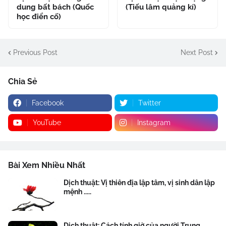
dung bất bách (Quốc
(Tiếu lâm quảng kí)
học điển cố)
Previous Post
Next Post
Chia Sẻ
Facebook
Twitter
YouTube
Instagram
Bài Xem Nhiều Nhất
Dịch thuật: Vị thiên địa lập tâm, vị sinh dân lập
mệnh .....
Dịch thuật: Cách tính giờ của người Trung