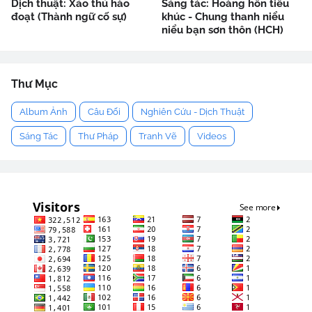
Dịch thuật: Xảo thủ hào
Sáng tác: Hoàng hôn tiểu
đoạt (Thành ngữ cố sự)
khúc - Chung thanh niểu
niểu bạn sơn thôn (HCH)
Thư Mục
Album Ảnh
Câu Đối
Nghiên Cứu - Dịch Thuật
Sáng Tác
Thư Pháp
Tranh Vẽ
Videos