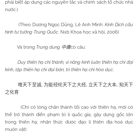
phải biết áp dụng các nguyên tắc và chính sách tổ chức nhà
nước.)
(Theo Dương Ngọc Dũng, Lê Anh Minh:
Kinh Dịch cấu
hình tư tưởng Trung Quốc
. Nxb Khoa học xã hội, 2006)
Và trong
Trung dung
có câu:
中庸
Duy thiên hạ chí thành, vi năng kinh luân thiên hạ chi đại
kinh, lập thiên hạ chi đại bản, tri thiên hạ chi hóa dục.
唯天下至诚,
为能经纶天下之大经,
立天下之大本,
知天下
之化育
(Chỉ có lòng chân thành tối cao với thiên hạ, mới có
thể trở thành điển phạm trị lí quốc gia, gây dựng gốc lớn
trong thiên hạ, nhận thức được đạo lí thiên địa hoá dục
muôn vật)