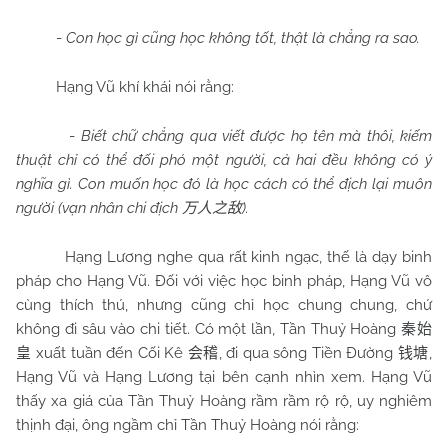
-
Con học gì cũng học không tốt, thật là chẳng ra sao.
Hạng Vũ khí khái nói rằng:
-
Biết chữ chẳng qua viết được họ tên mà thôi, kiếm
thuật chỉ có thể đối phó một người, cả hai đều không có ý
nghĩa gì. Con muốn học đó là học cách có thể địch lại muôn
người (vạn nhân chi địch
).
万人之敌
Hạng Lương nghe qua rất kinh ngạc, thế là dạy binh
pháp cho Hạng Vũ. Đối với việc học binh pháp, Hạng Vũ vô
cùng thích thú, nhưng cũng chỉ học chung chung, chứ
không đi sâu vào chi tiết. Có một lần, Tần Thuỷ Hoàng
秦始
xuất tuần đến Cối Kê
, đi qua sông Tiền Đường
,
皇
会稽
钱塘
Hạng Vũ và Hạng Lương tại bên cạnh nhìn xem. Hạng Vũ
thấy xa giá của Tần Thuỷ Hoàng rầm rầm rộ rộ, uy nghiêm
thịnh đại, ông ngầm chỉ Tần Thuỷ Hoàng nói rằng: