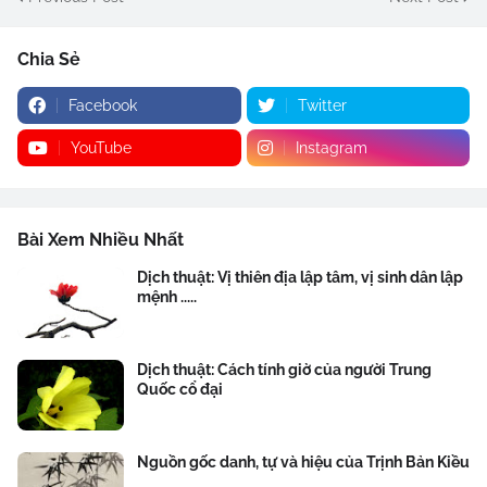
Chia Sẻ
Facebook
Twitter
YouTube
Instagram
Bài Xem Nhiều Nhất
Dịch thuật: Vị thiên địa lập tâm, vị sinh dân lập
mệnh .....
Dịch thuật: Cách tính giờ của người Trung
Quốc cổ đại
Nguồn gốc danh, tự và hiệu của Trịnh Bản Kiều