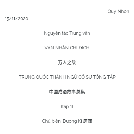
Quy Nhơn
15/11/2020
Nguyên tác Trung văn
VẠN NHÂN CHI ĐỊCH
万人之敌
TRUNG QUỐC THÀNH NGỮ CỐ SỰ TỔNG TẬP
中国成语故事总集
(tập 1)
Chủ biên: Đường Kì
唐麒