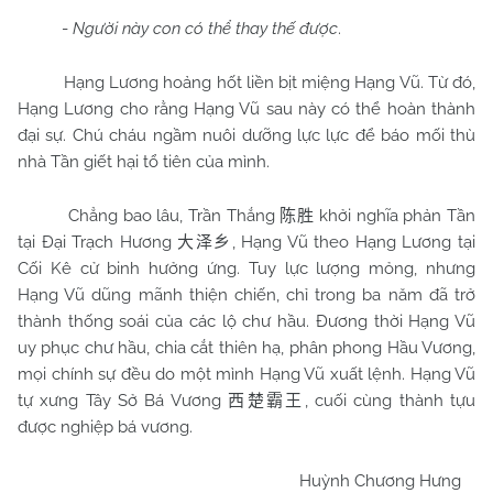
-
Người này con có thể thay thế được
.
Hạng Lương hoảng hốt liền bịt miệng Hạng Vũ. Từ đó,
Hạng Lương cho rằng Hạng Vũ sau này có thể hoàn thành
đại sự. Chú cháu ngầm nuôi dưỡng lực lực để báo mối thù
nhà Tần giết hại tổ tiên của mình.
Chẳng bao lâu, Trần Thắng
khởi nghĩa phản Tần
陈胜
tại Đại Trạch Hương
, Hạng Vũ theo Hạng Lương tại
大泽乡
Cối Kê cử binh hưởng ứng. Tuy lực lượng mỏng, nhưng
Hạng Vũ dũng mãnh thiện chiến, chỉ trong ba năm đã trở
thành thống soái của các lộ chư hầu. Đương thời Hạng Vũ
uy phục chư hầu, chia cắt thiên hạ, phân phong Hầu Vương,
mọi chính sự đều do một mình Hạng Vũ xuất lệnh. Hạng Vũ
tự xưng Tây Sở Bá Vương
, cuối cùng thành tựu
西楚霸王
được nghiệp bá vương.
Huỳnh Chương Hưng