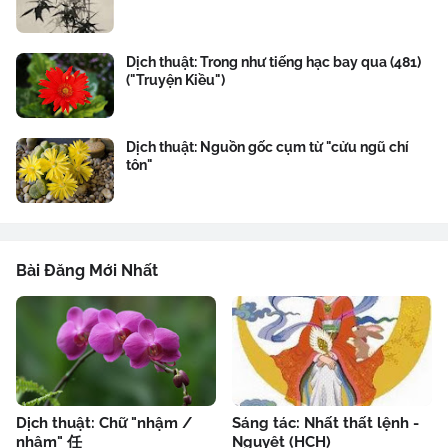
Dịch thuật: Trong như tiếng hạc bay qua (481)
("Truyện Kiều")
Dịch thuật: Nguồn gốc cụm từ "cửu ngũ chí
tôn"
Bài Đăng Mới Nhất
Dịch thuật: Chữ "nhậm /
Sáng tác: Nhất thất lệnh -
nhâm" 任
Nguyệt (HCH)