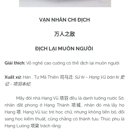
VẠN NHÂN CHI ĐỊCH
万人之敌
ĐỊCH LẠI MUÔN NGƯỜI
Giải thích:
Võ nghệ cao cường có thể địch lại muôn người
Xuất xứ:
Hán . Tư Mã Thiên
:
Sử kí – Hạng Vũ bản kỉ
司马迁
史
-
.
记
项羽本纪
Mấy đời nhà Hạng Vũ
đều là danh tướng nước Sở,
项羽
nhân đất phong ở Hạng Thành
, nhân đó mà lấy họ
项城
Hạng
. Hạng Vũ lúc trẻ học chữ, nhưng không tiến bộ, đổi
项
sang học kiếm thuật, cũng chẳng có thành tựu. Thúc phụ là
Hạng Lương
trách rằng:
项梁