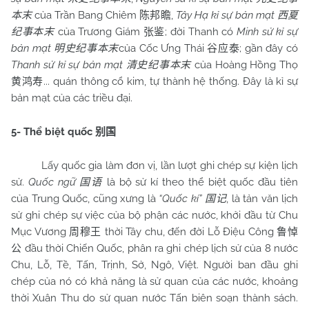
của Trần Bang Chiêm
,
Tây Hạ kỉ sự bản mạt
本末
陈邦瞻
西夏
của Trương Giám
; đời Thanh có
Minh sử kỉ sự
纪事本末
张鉴
bản mạt
của Cốc Ưng Thái
; gần đây có
明史纪事本末
谷应泰
Thanh sử kỉ sự bản mạt
của Hoàng Hồng Thọ
清史纪事本末
... quán thông cổ kim, tự thành hệ thống. Đây là kỉ sự
黄鸿寿
bản mạt của các triều đại.
5- Thể biệt quốc
别国
Lấy quốc gia làm đơn vị, lần lượt ghi chép sự kiện lịch
sử.
Quốc ngữ
là bộ sử kí theo thể biệt quốc đầu tiên
国语
của Trung Quốc, cũng xưng là
“Quốc kí”
, là tản văn lịch
国记
sử ghi chép sự việc của bộ phận các nước, khởi đầu từ Chu
Mục Vương
thời Tây chu, đến đời Lỗ Điệu Công
周穆王
鲁悼
đầu thời Chiến Quốc, phân ra ghi chép lịch sử của 8 nước
公
Chu, Lỗ, Tề, Tấn, Trịnh, Sở, Ngô, Việt. Người ban đầu ghi
chép của nó có khả năng là sử quan của các nước, khoảng
thời Xuân Thu do sử quan nước Tấn biên soạn thành sách.