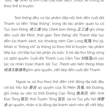
“lược”
. Nhìn từ tính chất của toàn sách, thuộc về thông sử
略
theo thể kỉ truyện.
Tam thông
đều có tác phẩm tiếp nối, tính đến cuối đời
Thanh có đến “thập thông”, trong đó tác phẩm quan tu có
Tục tam thông
tiếp
Chính tam thông
ghi chép
续三通
正三通
đến cuối đời Minh, thời gian
Tam thông
đời Thanh tiếp tục
đến lúc thành sách, tức khoảng năm Càn Long
thứ 55.
乾隆
Nhân vì “thông chí” là thông sử theo thể kỉ truyện, tác phẩm
tiếp tục chỉ tiếp tục bộ phận 20 lược. 6 bộ đại thư tổng cộng
có 1560 quyển. Cuối đời Thanh, Lưu Cẩm Tảo
với sức
刘锦藻
lực cá nhân hoàn thành bộ
Tục Thanh văn hiến thông khảo
gồm 400 quyển, viết tiếp đến cuối đời Thanh.
续清文献通考
Ngoài ra, sử thư theo thể điển chế đồng đại bắt đầu
với bộ
Yếu hội
40 quyển của Tô Miện
đời Đường,
要会
苏冕
ghi chép sự việc từ thời Đường Cao Tông
đến thời
唐高宗
Đức Tông
; thời Tuyên Tông
lại có
Tục yếu hội
德宗
宣宗
续要
40 quyển, nhân vì là đồng đại thành sách nên dễ viết tiếp,
会