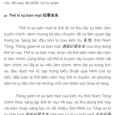
các đời sau đa phần có tu soạn.
4- Thể kỉ sự bản mạt
纪事本末
Thể kỉ sự bản mạt là thể lệ sử thư lấy sự kiện làm
tuyến chính, đem nhưng tài liệu chuyên đề có liên quan tập
trung lại. Sáng tác đầu tiên là của Viên Xu
thời Nam
袁枢
Tống,
Thông giám kỉ sự bản mạt
của ông dùng
通鉴纪事本末
thể lệ này. Thể kỉ sự bản mạt, khác với thể biên niên lấy niên
kỉ làm chính, cũng khác với thể kỉ truyện lấy truyện nhân vật
làm chính, nó lấy kí sự việc làm chính, đem đại sự trong lịch
sử, đầu đuôi nói rõ, tập trung biểu thuật quá trình của sự
việc. Bất luận là thể biên niên hay thể kỉ truyện, về phương
diện kí sự đều tồn tại những chỗ còn thiếu sót chưa rõ ràng.
Thông giám kỉ sự bản mạt
của Viên Xu thời Nam Tống
chính thức sáng lập thể lệ này. Về sau, sử thư dùng thể này
cải biên hoặc sáng tác có rất nhiều, Đời Minh có
Tống sử kỉ
sự bản mạt
,
Nguyên sử kỉ sự bản mạt
宋史纪事本末
元史纪事