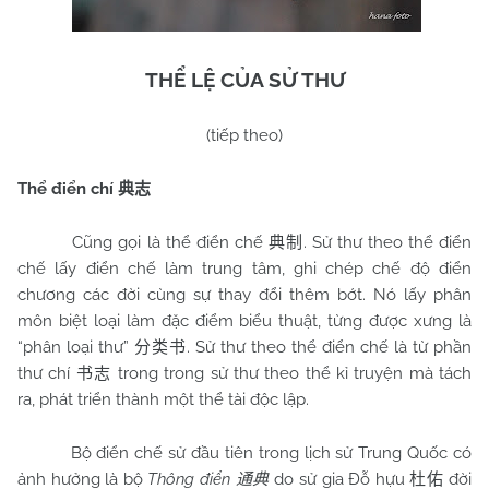
THỂ LỆ CỦA SỬ THƯ
(tiếp theo)
Thể điển chí
典志
Cũng gọi là thể điển chế
. Sử thư theo thể điển
典制
chế lấy điển chế làm trung tâm, ghi chép chế độ điển
chương các đời cùng sự thay đổi thêm bớt. Nó lấy phân
môn biệt loại làm đặc điểm biểu thuật, từng được xưng là
“phân loại thư”
. Sử thư theo thể điển chế là từ phần
分类书
thư chí
trong trong sử thư theo thể kỉ truyện mà tách
书志
ra, phát triển thành một thể tài độc lập.
Bộ điển chế sử đầu tiên trong lịch sử Trung Quốc có
ảnh hưởng là bộ
Thông điển
do sử gia Đỗ hựu
đời
通典
杜佑