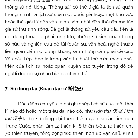
thông sử nổi tiếng. “Thông sử” có thể lí giải là lịch sử quán
thông, chính là lịch sử của một quốc gia hoặc một khu vực
hoặc thế giới từ nền văn minh sớm nhất đến thời đại mà tác
giả sử thư sinh sống. Đã gọi là thông sử, yêu cầu đầu tiên là
nội dung thuật lại phải rộng lớn, những sự kiện quan trọng
sở hữu và nghiên cứu đề tài (quân sự, văn hoá, nghệ thuật)
liên quan đến nội dung không sâu nhưng cần phải đề cập.
Yêu cầu tiếp theo là trong việc tự thuật thể hiện mạch phát
triển của lịch sử hoặc quán xuyên các tuyến trong đó để
người đọc có sự nhận biết cả chỉnh thể.
7- Sử đồng đại (Đoạn đại sử
)
断代史
Đặc điểm chủ yếu là chỉ ghi chép lịch sử của một thời
kì nào đó hoặc một triều đại nào đó, như
Hán thư
. Hán
汉书
thư
là bộ sử đồng đại theo thể truyện kí đầu tiên của
汉书
Trung Quốc, phân làm 12 thiên kỉ, 8 thiên biểu, 10 thiên chí,
70 thiên truyện, tổng cộng 100 thiên, hơn 80 vạn chữ. Kí sự