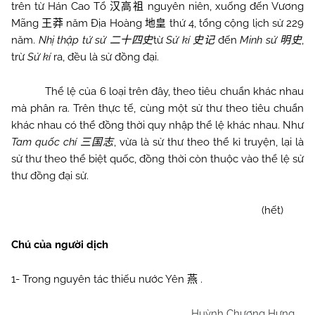
trên từ Hán Cao Tổ
nguyên niên, xuống đến Vương
汉高祖
Mãng
năm Địa Hoàng
thứ 4, tổng cộng lịch sử 229
王莽
地皇
năm.
Nhị thập tứ sử
từ
Sử kí
đến
Minh sử
,
二十四史
史记
明史
trừ
Sử kí
ra, đều là sử đồng đại.
Thể lệ của 6 loại trên đây, theo tiêu chuẩn khác nhau
mà phân ra. Trên thực tế, cùng một sử thư theo tiêu chuẩn
khác nhau có thể đồng thời quy nhập thể lệ khác nhau. Như
Tam quốc chí
, vừa là sử thư theo thể kỉ truyện, lại là
三国志
sử thư theo thể biệt quốc, đồng thời còn thuộc vào thể lệ sử
thư đồng đại sử.
(hết)
Chú của người dịch
1- Trong nguyên tác thiếu nước Yên
.
燕
Huỳnh Chương Hưng