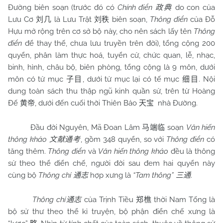
Đường biên soạn (trước đó có
Chính điển
do con của
政典
Lưu Cơ
là Lưu Trật
biên soạn,
Thông điển
của Đỗ
刘几
刘秩
Hựu mở rộng trên cơ sở bộ này, cho nên sách lấy tên
Thông
điển
để thay thế, chưa lưu truyền trên đời), tổng cộng 200
quyển, phân làm thực hoá, tuyển cử, chức quan, lễ, nhạc,
binh, hình, châu bộ, biên phòng, tổng cộng là 9 môn, dưới
môn có tử mục
, dưới tử mục lại có tế mục
. Nội
子目
细目
dung toàn sách thu thập ngũ kinh quần sử, trên từ Hoàng
Đế
, dưới đến cuối thời Thiên Bảo
nhà Đường.
黄帝
天宝
Đầu đời Nguyên, Mã Đoan Lâm
soạn
Văn hiến
马端临
thông khảo
, gồm 348 quyển, so với
Thông điển
có
文献通考
tăng thêm.
Thông điển
và
Văn hiến thông khảo
đều là thông
sử theo thể điển chế, người đời sau đem hai quyển này
cùng bộ
Thông chí
hợp xưng là
“Tam thông”
.
通志
三通
Thông chí
của Trịnh Tiều
thời Nam Tống là
通志
郑樵
bộ sử thư theo thể kỉ truyện, bộ phận điển chế xưng là