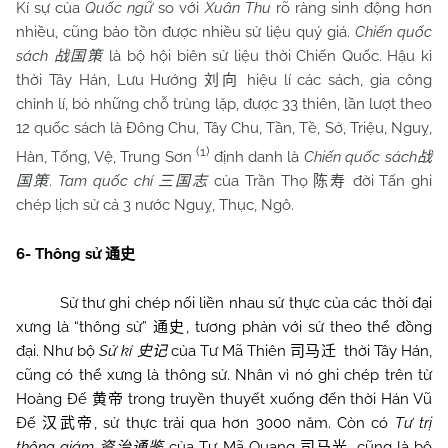
Kí sự của
Quốc ngữ
so với
Xuân Thu
rõ ràng sinh động hơn
nhiều, cũng bảo tồn được nhiều sử liệu quý giá.
Chiến quốc
sách
là bộ hội biên sử liệu thời Chiến Quốc. Hậu kì
战国策
thời Tây Hán, Lưu Hướng
hiệu lí các sách, gia công
刘向
chỉnh lí, bỏ những chỗ trùng lặp, được 33 thiên, lần lượt theo
12 quốc sách là Đông Chu, Tây Chu, Tần, Tề, Sở, Triệu, Nguỵ,
(1)
Hàn, Tống, Vệ, Trung Sơn
định danh là
Chiến quốc sách
战
.
Tam quốc chí
của Trần Thọ
đời Tấn ghi
国策
三国志
陈寿
chép lịch sử cả 3 nước Nguỵ, Thục, Ngô.
6- Thông sử
通史
Sử thư ghi chép nối liền nhau sử thực của các thời đại
xưng là “thông sử”
, tương phản với sử theo thể đồng
通史
đại. Như bộ
Sử kí
của Tư Mã Thiên
thời Tây Hán,
史记
司马迁
cũng có thể xưng là thông sử. Nhân vì nó ghi chép trên từ
Hoàng Đế
trong truyền thuyết xuống đến thời Hán Vũ
黄帝
Đế
, sử thực trải qua hơn 3000 năm. Còn có
Tư trị
汉武帝
thông giám
của Tư Mã Quang
, cũng là bộ
资治通鉴
司马光