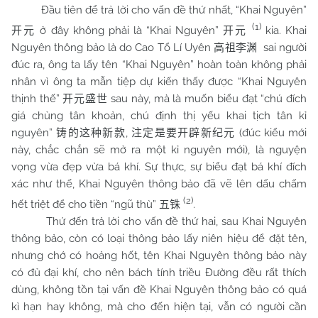
Đầu tiên để trả lời cho vấn đề thứ nhất, “Khai Nguyên”
(1)
ở đây không phải là “Khai Nguyên”
kia. Khai
开元
开元
Nguyên thông bảo là do Cao Tổ Lí Uyên
sai người
高祖李渊
đúc ra, ông ta lấy tên “Khai Nguyên” hoàn toàn không phải
nhân vì ông ta mẫn tiệp dự kiến thấy được “Khai Nguyên
thịnh thế”
sau này, mà là muốn biểu đạt “chú đích
开元盛世
giá chủng tân khoản, chú định thị yếu khai tịch tân kỉ
nguyên”
,
(đúc kiểu mới
铸的这种新款
注定是要开辟新纪元
này, chắc chắn sẽ mở ra một kỉ nguyên mới), là nguyện
vọng vừa đẹp vừa bá khí. Sự thực, sự biểu đạt bá khí đích
xác như thế, Khai Nguyên thông bảo đã vẽ lên dấu chấm
(2)
hết triệt để cho tiền “ngũ thù”
.
五铢
Thứ đến trả lời cho vấn đề thứ hai, sau Khai Nguyên
thông bảo, còn có loại thông bảo lấy niên hiệu để đặt tên,
nhưng chớ có hoảng hốt, tên Khai Nguyên thông bảo này
có đủ đại khí, cho nên bách tính triều Đường đều rất thích
dùng, không tồn tại vấn đề Khai Nguyên thông bảo có quá
kì hạn hay không, mà cho đến hiện tại, vẫn có người cần