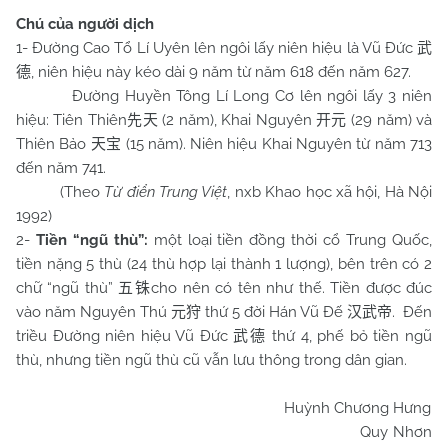
Chú của người dịch
1- Đường Cao Tổ Lí Uyên lên ngôi lấy niên hiệu là Vũ Đức
武
, niên hiệu này kéo dài 9 năm từ năm 618 đến năm 627.
德
Đường Huyền Tông Lí Long Cơ lên ngôi lấy 3 niên
hiệu: Tiên Thiên
(2 năm), Khai Nguyên
(29 năm) và
先天
开元
Thiên Bảo
(15 năm). Niên hiệu Khai Nguyên từ năm 713
天宝
đến năm 741.
(Theo
Từ điển Trung Việt
, nxb Khao học xã hội, Hà Nội
1992)
2-
Tiền “ngũ thù”:
một loại tiền đồng thời cổ Trung Quốc,
tiền nặng 5 thù (24 thù hợp lại thành 1 lượng), bên trên có 2
chữ “ngũ thù”
cho nên có tên như thế. Tiền được đúc
五铢
vào năm Nguyên Thú
thứ 5 đời Hán Vũ Đế
. Đến
元狩
汉武帝
triều Đường niên hiệu Vũ Đức
thứ 4, phế bỏ tiền ngũ
武德
thù, nhưng tiền ngũ thù cũ vẫn lưu thông trong dân gian.
Huỳnh Chương Hưng
Quy Nhơn