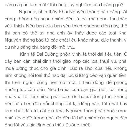
dám cả gan làm mất? thì còn gì uy nghiêm của hoàng gia?
Ngoài ra, nhìn thấy Khai Nguyên thông bảo bằng sắt
cũng không nên ngạc nhiên, đều là loại mà người thu thập
yêu thích. Nếu bạn của bạn yêu thích phương diện này, thế
thì bạn có thể tại nhà anh ấy thấy được các loại Khai
Nguyên thông bảo từ các chất liệu khác nhau đúc thành, ví
dụ như bằng chì, bằng đồi mồi v.v...
Kinh tế Đại Đường phồn vinh, là thời đại tiêu tiền. Ở
đây bạn cần phải định thời giao nộp các loại thuế vụ, phải
mua lương thực cho gia đình. Lúc ra khỏi cửa nếu không
làm không nỗi loại thổ hào đại lực sĩ lưng đeo vạn quán tiền,
thì trên người cũng nên có một ít tiền đồng để phòng
những lúc cần đến. Nếu bà xã của bạn giỏi dệt, lụa trong
nhà vừa tốt lại nhiều, phải cảm ơn bà xã đồng thời không
nên tiêu tiền đến nỗi không sót lại đồng nào, tốt nhất hãy
làm chút đầu tư, cất giữ Khai Nguyên thông bảo hoặc mua
nhiều gạo để trong nhà, đó đều là biểu hiện của người đàn
ông tốt yêu gia đình của triều Đường. (hết)