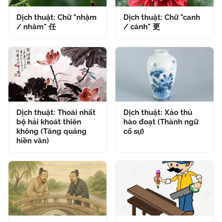
Dịch thuật: Chữ "nhậm
Dịch thuật: Chữ "canh
/ nhâm" 任
/ cánh" 更
Dịch thuật: Thoái nhất
Dịch thuật: Xảo thủ
bộ hải khoát thiên
hào đoạt (Thành ngữ
không (Tăng quảng
cố sự)
hiền văn)