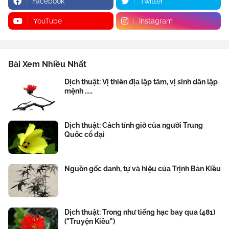
Facebook
Twitter
YouTube
Instagram
Bài Xem Nhiều Nhất
Dịch thuật: Vị thiên địa lập tâm, vị sinh dân lập
mệnh .....
Dịch thuật: Cách tính giờ của người Trung
Quốc cổ đại
Nguồn gốc danh, tự và hiệu của Trịnh Bản Kiều
Dịch thuật: Trong như tiếng hạc bay qua (481)
("Truyện Kiều")