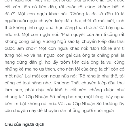
con ngựa nói: “Nay mới biết bị đói thật là khó chịu, lúc trước
cắt xén tiền cỏ tiền đậu, rốt cuộc rồi cũng không biết ở
đâu?” Một con ngựa khác nói: “Chúng ta đa số đều từ là
người nuôi ngựa chuyển kiếp đầu thai, chết đi mới biết, sinh
thời không tỉnh ngộ, quả thực đáng than trách.” Cả bầy ngựa
nức nở. Một con ngựa nói: “Phán quyết của âm ti cũng rất
không công bằng, Vương Ngũ sao lại chuyển kiếp đầu thai
được làm chó?” Một con ngựa khác nói: “Bọn tốt lệ âm ti
từng nói, vợ và hai người con gái của ông ta chẳng phải là
hạng đứng đắn gì, họ lấy trộm tiền của ông ta vui cùng
những kẻ mà họ ưa thích, cho nên tội của ông ta chỉ còn có
một nửa.” Lại một con ngựa nữa nói: “Rõ ràng là như thế, tội
cũng có loại nặng nhẹ. Khương Thất chuyển kiếp đầu thai
làm heo, phải chịu nỗi khổ bị cắt xẻo, chẳng được như
chúng ta.” Cập Nhuận Sở bỗng ho nhẹ một tiếng, bầy ngựa
bèn im bặt không nói nữa. Về sau Cập Nhuận Sở thường lấy
câu chuyện này để khuyên răn những người nuôi ngựa.
Chú của người dịch