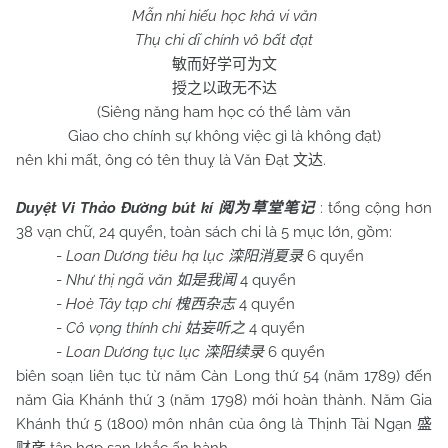
Mẫn nhi hiếu học khả vi văn
Thụ chi dĩ chính vô bất đạt
敏而好学可为文
授之以政无不达
(Siêng năng ham học có thể làm văn
Giao cho chính sự không việc gì là không đạt)
nên khi mất, ông có tên thuỵ là Văn Đạt
.
文达
Duyệt Vi Thảo Đường bút kí
: tổng cộng hơn
阅为草堂笔记
38 vạn chữ, 24 quyển, toàn sách chi là 5 mục lớn, gồm:
-
Loan Dương tiêu hạ lục
6 quyển
滦阳消夏录
-
Như thị ngã văn
4 quyển
如是我闻
-
Hoè Tây tạp chí
4 quyển
槐西杂志
-
Cô vọng thính chi
4 quyển
姑妄听之
-
Loan Dương tục lục
6 quyển
滦阳续录
biên soạn liên tục từ năm Càn Long thứ 54 (năm 1789) đến
năm Gia Khánh thứ 3 (năm 1798) mới hoàn thành. Năm Gia
Khánh thứ 5 (1800) môn nhân của ông là Thịnh Tài Ngạn
盛