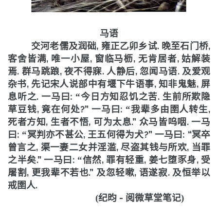
马语
,
.
,
交河老儒及润础
雍正乙卯乡试
晚至石门桥
,
,
,
,
客舍皆满
唯一小屋
窗临马枥
无肯居者
姑解装
.
,
.
,
.
焉
群马跳踉
夜不得寐
人静后
忽闻马语
及爱观
,
,
,
杂书
先记宋人说部中有堰下牛语事
知非鬼魅
屏
.
:
.
息听之
一马曰
“
今日方知忍饥之苦
生前所欺隐
,
?
”
:
,
草豆钱
竟在何处
一马曰
“
我辈多由圉人转生
,
,
.
”
.
死者方知
生者不悟
可为太息
众马皆呜咽
一马
:
,
?
”
:
“
曰
“
冥判亦不甚公
王五何得为犬
一马曰
冥卒
,
,
,
曾言之
渠一妻二女并淫滥
尽盗其钱与所欢
当罪
.
”
:
,
,
,
之半矣
一马曰
“
信然
罪有轻重
姜七堕豕身
受
,
.
”
,
.
屠割
更我辈不若也
及忽轻嗽
语遂寂
及恒举以
.
戒圉人
-
(
纪昀
阅微草堂笔记
)