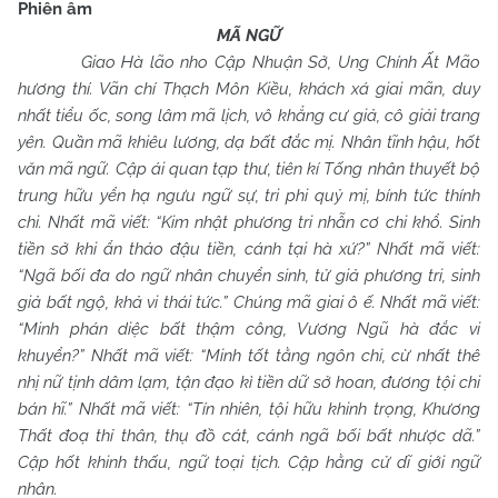
Phiên âm
MÃ NGỮ
Giao Hà lão nho Cập Nhuận Sở, Ung Chính Ất Mão
hương thí. Vãn chí Thạch Môn Kiều, khách xá giai mãn, duy
nhất tiểu ốc, song lâm mã lịch, vô khẳng cư giả, cô giải trang
yên. Quần mã khiêu lương, dạ bất đắc mị. Nhân tĩnh hậu, hốt
văn mã ngữ. Cập ái quan tạp thư, tiên kí Tống nhân thuyết bộ
trung hữu yển hạ ngưu ngữ sự, tri phi quỷ mị, bính tức thính
chi. Nhất mã viết: “Kim nhật phương tri nhẫn cơ chi khổ. Sinh
tiền sở khi ẩn thảo đậu tiền, cánh tại hà xứ?” Nhất mã viết:
“Ngã bối đa do ngữ nhân chuyển sinh, tử giả phương tri, sinh
giả bất ngộ, khả vi thái tức.” Chúng mã giai ô ế. Nhất mã viết:
“Minh phán diệc bất thậm công, Vương Ngũ hà đắc vi
khuyển?” Nhất mã viết: “Minh tốt tằng ngôn chi, cừ nhất thê
nhị nữ tịnh dâm lạm, tận đạo kì tiền dữ sở hoan, đương tội chi
bán hĩ.” Nhất mã viết: “Tín nhiên, tội hữu khinh trọng, Khương
Thất đoạ thỉ thân, thụ đồ cát, cánh ngã bối bất nhược dã.”
Cập hốt khinh thấu, ngữ toại tịch. Cập hằng cử dĩ giới ngữ
nhân.