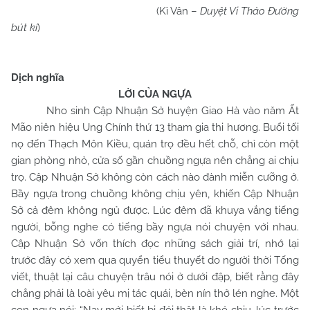
(Kỉ Vân –
Duyệt Vi Thảo Đường
bút kí
)
Dịch nghĩa
LỜI CỦA NGỰA
Nho sinh Cập Nhuận Sở huyện Giao Hà vào năm Ất
Mão niên hiệu Ung Chính thứ 13 tham gia thi hương. Buổi tối
nọ đến Thạch Môn Kiều, quán trọ đều hết chỗ, chỉ còn một
gian phòng nhỏ, cửa số gần chuồng ngựa nên chẳng ai chịu
trọ. Cập Nhuận Sở không còn cách nào đành miễn cưỡng ở.
Bầy ngựa trong chuồng không chịu yên, khiến Cập Nhuận
Sở cả đêm không ngủ được. Lúc đêm đã khuya vắng tiếng
người, bỗng nghe có tiếng bầy ngựa nói chuyện với nhau.
Cập Nhuận Sở vốn thích đọc những sách giải trí, nhớ lại
trước đây có xem qua quyển tiểu thuyết do người thời Tống
viết, thuật lại câu chuyện trâu nói ở dưới đập, biết rằng đây
chẳng phải là loài yêu mị tác quái, bèn nín thở lén nghe. Một