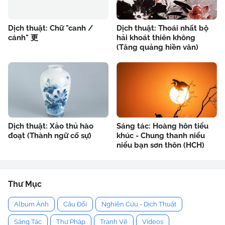
Dịch thuật: Chữ "canh /
Dịch thuật: Thoái nhất bộ
cánh" 更
hải khoát thiên không
(Tăng quảng hiền văn)
Dịch thuật: Xảo thủ hào
Sáng tác: Hoàng hôn tiểu
đoạt (Thành ngữ cố sự)
khúc - Chung thanh niểu
niểu bạn sơn thôn (HCH)
Thư Mục
Album Ảnh
Câu Đối
Nghiên Cứu - Dịch Thuật
Sáng Tác
Thư Pháp
Tranh Vẽ
Videos