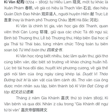
Kỉ Vân
(1724 – 1805): tự Hiểu Lam
, một tự khác là
纪昀
晓岚
Xuân Phàm
, về già có hiệu là Thạch Vân
, đạo hiệu
春帆
石云
Quán Dịch Đạo Nhân
, người huyện Hiến
Trực Lệ
观弈道人
献
(nay là thành phố Thương Châu
Hà Bắc
).
直隶
沧州
河北
Kỉ Vân là chính trị gia, văn học gia đời Thanh, quan
viên thời Càn Long
, giữ qua các chức Tả đô ngự sử,
郓隆
Binh bộ Thượng thư, Lễ bộ Thượng thư, Hiệp biện Đại học sĩ
gia Thái tử Thái bảo, từng nhậm chức Tổng toản tu biên
soạn bộ
Tứ khố toàn thư
.
四库全书
Kỉ Vân học rộng biết nhiều, bác lãm quần thư, giỏi thơ
cùng biền văn, đặc biệt sở trường về khảo chứng huấn hỗ.
Lúc trẻ tài hoa dồi dào, huyết khí phương cương, về già thế
giới nội tâm của ông ngày càng khép lại.
Duyệt Vi Thảo
Đường bút kí
là sản vật của tâm cảnh đó. Thơ văn của ông
được môn nhân sưu tập, biên thành bộ
Kỉ Văn Đạt Công di
tập
.
纪文达公遗集
Tháng 2 năm Gia Khánh
thứ 10 (năm 1805), Kỉ
嘉庆
Vân bệnh và qua đời. Nhân 2 câu trong “Gia Khánh đế ngự
tứ bi văn”
嘉庆帝御赐碑文