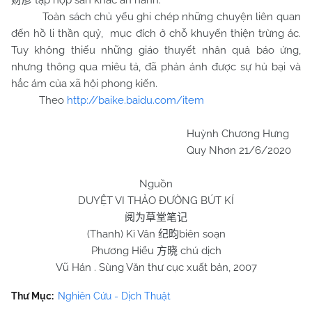
tập hợp san khắc ấn hành.
财彦
Toàn sách chủ yếu ghi chép những chuyện liên quan
đến hồ li thần quỷ, mục đích ở chỗ khuyến thiện trừng ác.
Tuy không thiếu những giáo thuyết nhân quả báo ứng,
nhưng thông qua miêu tả, đã phản ánh được sự hủ bại và
hắc ám của xã hội phong kiến.
Theo
http://baike.baidu.com/item
Huỳnh Chương Hưng
Quy Nhơn 21/6/2020
Nguồn
DUYỆT VI THẢO ĐƯỜNG BÚT KÍ
阅为草堂笔记
(Thanh) Kỉ Vân
biên soạn
纪昀
Phương Hiểu
chú dịch
方晓
Vũ Hán . Sùng Văn thư cục xuất bản, 2007
Thư Mục:
Nghiên Cứu - Dịch Thuật