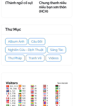
(Thành ngữ cố sự)
Chung thanh niểu
niểu bạn sơn thôn
(HCH)
Thư Mục
Album Ảnh
Câu Đối
Nghiên Cứu - Dịch Thuật
Sáng Tác
Thư Pháp
Tranh Vẽ
Videos