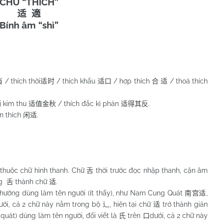
CHỮ “THÍCH”
适
適
Bính âm “shì”
/ thích thời
/ thích khẩu
/ hợp thích
/ thoả thích
当
适时
适口
合
适
rị kim thu
/ thích đắc kì phản
.
适值金秋
适得其反
n thích
.
闲适
 thuộc chữ hình thanh. Chữ
thời trước đọc nhập thanh, cận âm
舌
ng
thành chữ
.
舌
适
ổ thường dùng làm tên người (ít thấy), như Nam Cung Quát
,
南宫适
ưới, cả 2 chữ này nằm trong bộ
, hiện tại chữ
trở thành giản
辶
适
(quát) dùng làm tên người, đổi viết là
trên
dưới, cả 2 chữ này
氏
口