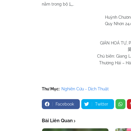
nằm trong bộ
辶
.
Huỳnh Chương H
Quy Nhơn 24/6/2
GIẢN HOÁ TỰ, 
Chủ biên: Giang 
Thượng Hải – Hán
Thư Mục:
Nghiên Cứu - Dịch Thuật
Facebook
Twitter
Bài Liên Quan