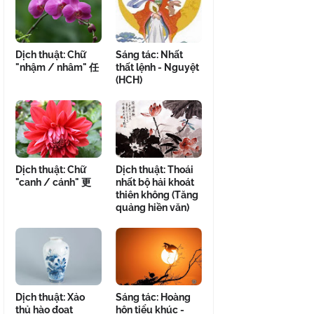
Dịch thuật: Chữ
Sáng tác: Nhất
"nhậm / nhâm" 任
thất lệnh - Nguyệt
(HCH)
Dịch thuật: Chữ
Dịch thuật: Thoái
"canh / cánh" 更
nhất bộ hải khoát
thiên không (Tăng
quảng hiền văn)
Dịch thuật: Xảo
Sáng tác: Hoàng
thủ hào đoạt
hôn tiểu khúc -