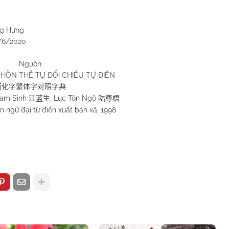
ưng
020
Nguồn
PHỒN THỂ TỰ ĐỐI CHIẾU TỰ ĐIỂN
简化字繁体字对照字典
Lam Sinh
, Lục Tôn Ngô
江蓝生
陆尊梧
 ngữ đại từ điển xuất bản xã, 1998