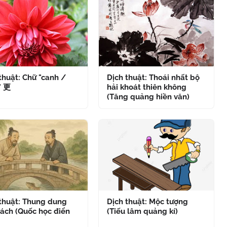
thuật: Chữ "canh /
Dịch thuật: Thoái nhất bộ
" 更
hải khoát thiên không
(Tăng quảng hiền văn)
 thuật: Thung dung
Dịch thuật: Mộc tượng
ách (Quốc học điển
(Tiếu lâm quảng kí)