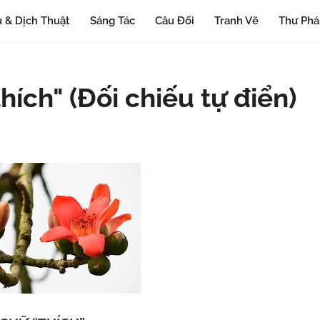
 & Dịch Thuật
Sáng Tác
Câu Đối
Tranh Vẽ
Thư Ph
hích" (Đối chiếu tự điển)