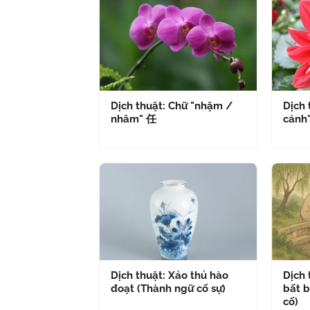
Dịch thuật: Chữ "nhậm /
Dịch 
nhâm" 任
cánh
Dịch thuật: Xảo thủ hào
Dịch
đoạt (Thành ngữ cố sự)
bất b
cố)