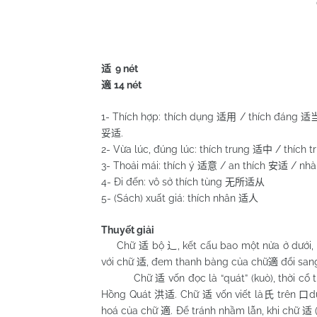
9 nét
适
14 nét
適
1- Thích hợp: thích dụng
/ thích đáng
适用
适
.
妥适
2- Vừa lúc, đúng lúc: thích trung
/ thích t
适中
3- Thoải mái: thích ý
/ an thích
/ nhà
适意
安适
4- Đi đến: vô sở thích tùng
无所适从
5- (Sách) xuất giá: thích nhân
适人
Thuyết giải
Chữ
bộ
, kết cấu bao một nửa ở dưới,
适
辶
với chữ
, đem thanh bàng của chữ
đổi sa
适
適
Chữ
vốn đọc là “quát” (kuò), thời c
适
Hồng Quát
. Chữ
vốn viết là
trên
d
洪适
适
氏
口
hoá của chữ
. Để tránh nhầm lẫn, khi chữ
適
适