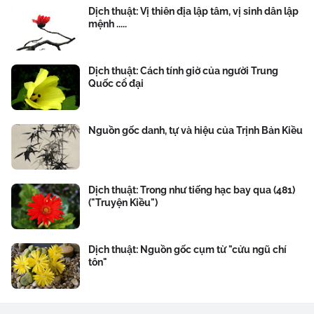
Dịch thuật: Vị thiên địa lập tâm, vị sinh dân lập
mệnh .....
Dịch thuật: Cách tính giờ của người Trung
Quốc cổ đại
Nguồn gốc danh, tự và hiệu của Trịnh Bản Kiều
Dịch thuật: Trong như tiếng hạc bay qua (481)
("Truyện Kiều")
Dịch thuật: Nguồn gốc cụm từ "cửu ngũ chí
tôn"