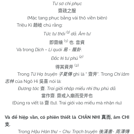
Tư sơ chi phục
齋疏之服
(Mặc tang phục bằng vải thô viền biên)
Triệu Kì
chú rằng:
趙岐
(1)
Tức tư thôi
dã. Âm tư
(1)
.
即齋縗
也
音資
Và trong
Dịch – Lí quái
-
:
易
履卦
(2)
Đắc kì tư phủ
(2)
得其資斧
Trong
Tử Hạ truyện
ghi là “
”. Trong
Chí lâm
子夏傳
齋斧
của Ngô Hỉ
nói là:
志林
吳喜
Đương tác
. Trai giới nhập miếu nhi thụ phủ dã.
齋
.
當作齋
齋戒入廟而受斧也
(Đúng ra viết là
(tư). Trai giới vào miếu mà nhận rìu)
齋
Và để hiệp vần, có phiên thiết là CHÂN NHI
, âm CHI
真而
.
支
Trong
Hậu Hán thư –
Chu
Trạch truyện
-
後漢書
周澤傳