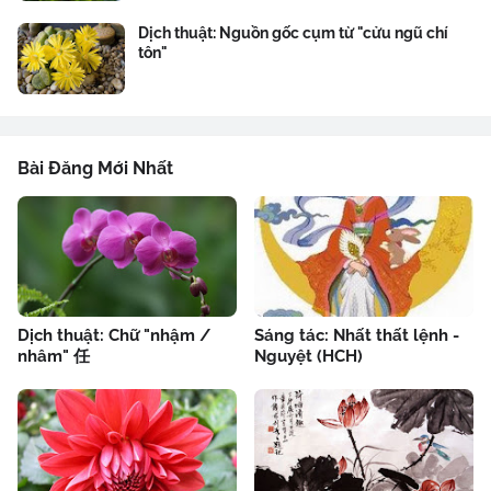
Dịch thuật: Nguồn gốc cụm từ "cửu ngũ chí
tôn"
Bài Đăng Mới Nhất
Dịch thuật: Chữ "nhậm /
Sáng tác: Nhất thất lệnh -
nhâm" 任
Nguyệt (HCH)