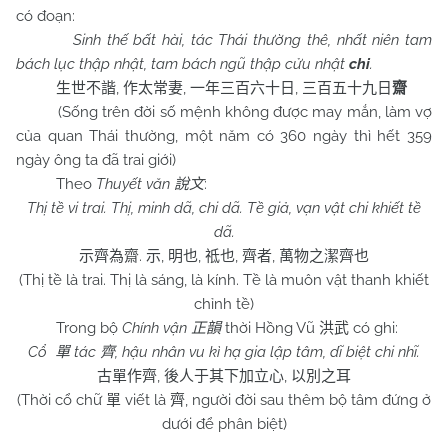
có đoạn:
Sinh thế bất hài, tác Thái thường thê, nhất niên tam
bách lục thập nhật, tam bách ngũ thập cửu nhật
chi
.
,
,
,
生世不諧
作太常妻
一年三百六十日
三百五十九日
齋
(Sống trên đời số mệnh không được may mắn, làm vợ
của quan Thái thường, một năm có 360 ngày thì hết 359
ngày ông ta đã trai giới)
Theo
Thuyết văn
:
說文
Thị tề vi trai. Thị, minh dã, chi dã. Tề giả, vạn vật chi khiết tề
dã.
.
,
,
,
,
示齊為齋
示
明也
祗也
齊者
萬物之潔齊也
(Thị tề là trai. Thị là sáng, là kính. Tề là muôn vật thanh khiết
chỉnh tề)
Trong bộ
Chính vận
thời Hồng Vũ
có ghi:
正韻
洪武
Cổ
tác
, hậu nhân vu kì hạ gia lập tâm, dĩ biệt chi nhĩ.
單
齊
,
,
古單作齊
後人于其下加立心
以別之耳
(Thời cổ chữ
viết là
, người đời sau thêm bộ tâm đứng ở
單
齊
dưới để phân biệt)