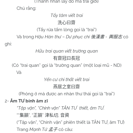
(Thánh nhân lấy đó mà trai giới)
Chú rằng:
Tẩy tâm viết trai
洗心曰齋
(Tẩy rửa tấm lòng gọi là “trai”)
Và trong
Hậu Hán thư – Dư phục chí
-
có
後漢書
輿服志
ghi:
Hữu trai quan viết trường quan
有齋冠曰長冠
(Có “trai quan” gọi là “trường quan” (một loại mũ - ND)
Và
Yến cư chi thất viết trai
燕居之室曰齋
(Phòng ở mà được an nhàn thư thái gọi là “trai”)
2-
Âm TƯ bính âm
zī
“Tập vận”, “Chính vận” TÂN TƯ thiết,
âm TƯ.
““
”, “
”
,
集韻
正韻
津私切
音資
(“Tập vận”, “Chính vận” phiên thiết là TÂN TƯ, âm TƯ)
Trang
Mạnh Tử
có câu:
孟子