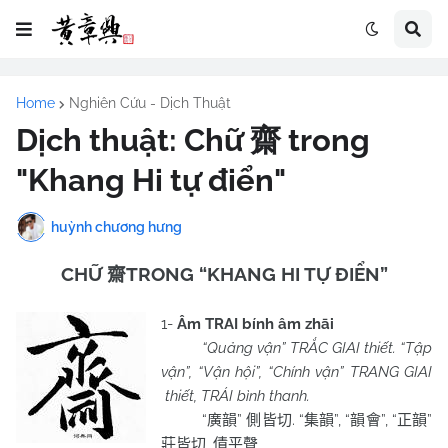
Home
Nghiên Cứu - Dịch Thuật
Dịch thuật: Chữ 齋 trong
"Khang Hi tự điển"
huỳnh chương hưng
CHỮ
TRONG “KHANG HI TỰ ĐIỂN”
齋
1-
Âm TRAI bính âm zhāi
“Quảng vận” TRẮC GIAI thiết. “Tập
vận”, “Vận hội”, “Chính vận” TRANG GIAI
thiết, TRÁI bình thanh.
“
”
. “
”, “
”, “
”
廣韻
側皆切
集韻
韻會
正韻
,
莊皆切
債平聲