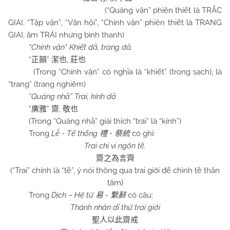
(“Quảng vận” phiên thiết là TRẮC
GIAI. “Tập vận”, “Vận hội”, “Chính vận” phiên thiết là TRANG
GIAI, âm TRÁI nhưng bình thanh)
“Chính vận” Khiết dã, trang dã.
“
”
,
正韻
潔也
莊也
(Trong “Chính vận” có nghĩa là “khiết” (trong sạch), là
“trang” (trang nghiêm)
“Quảng nhã” Trai, kính dã
“
”
,
廣雅
齋
敬也
(Trong “Quảng nhã” giải thích “trai” là “kính”)
Trong
Lễ - Tế thống
-
có ghi:
禮
祭統
Trai chi vi ngôn tề.
齋之為言齊
(“Trai” chính là “tề”, ý nói thông qua trai giới để chỉnh tề thân
tâm)
Trong
Dịch – Hệ từ
-
có câu:
易
繫辭
Thánh nhân dĩ thử trai giới
聖人以此齋戒