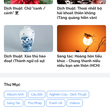
Dịch thuật: Chữ "canh /
Dịch thuật: Thoái nhất bộ
cánh" 更
hải khoát thiên không
(Tăng quảng hiền văn)
Dịch thuật: Xảo thủ hào
Sáng tác: Hoàng hôn tiểu
đoạt (Thành ngữ cố sự)
khúc - Chung thanh niểu
niểu bạn sơn thôn (HCH)
Thư Mục
Album Ảnh
Câu Đối
Nghiên Cứu - Dịch Thuật
Sáng Tác
Thư Pháp
Tranh Vẽ
Videos