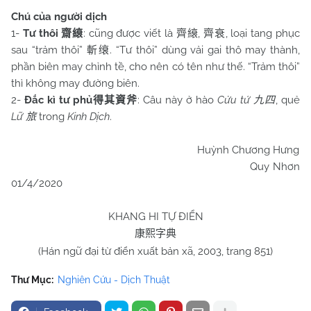
Chú của người dịch
1-
Tư thôi
: cũng được viết là
,
, loại tang phục
齋縗
齊
縗
齊衰
sau “trảm thôi”
. “Tư thôi” dùng vải gai thô may thành,
斬缞
phần biên may chỉnh tề, cho nên có tên như thế. “Trảm thôi”
thì không may đường biên.
2-
Đắc kì tư phủ
: Câu này ở hào
Cửu tứ
, quẻ
得其資斧
九四
Lữ
trong
Kinh Dịch
.
旅
Huỳnh Chương Hưng
Quy Nhơn
01/4/2020
KHANG HI TỰ ĐIỂN
康熙字典
(Hán ngữ đại từ điển xuất bản xã, 2003, trang 851)
Thư Mục:
Nghiên Cứu - Dịch Thuật