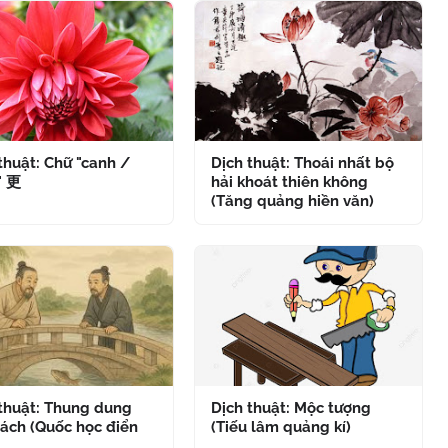
thuật: Chữ "canh /
Dịch thuật: Thoái nhất bộ
" 更
hải khoát thiên không
(Tăng quảng hiền văn)
 thuật: Thung dung
Dịch thuật: Mộc tượng
ách (Quốc học điển
(Tiếu lâm quảng kí)