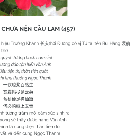
CHƯA NỆN CẦU LAM (457)
n hiệu Trường Khánh
thời Đường có vị Tú tài tên Bùi Hàng
长庆
裴航
 thơ:
 quỳnh tương bách cảm sinh
ương đảo tận kiến Vân Anh
ều tiện thị thần tiên quật
khi khu thướng Ngọc Thanh
一饮琼浆百感生
玄霜捣尽见云英
蓝桥便是神仙窟
何必崎岖上玉青
h tương trăm mối cảm xúc sinh ra
 xong sẽ thấy được nàng Vân Anh
ính là cung điện thần tiên đó
 vất vả đến cung Ngọc Thanh)