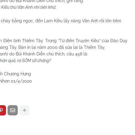
hanh)
do Bùi Khánh Diễn chú thích, ghi rằng:
iều thú Vân Anh nhi tiên khứ.
y bằng ngọc, đến Lam Kiều lấy nàng Vân Anh rồi lên tiên)
m Điền tỉnh Thiểm Tây. Trong “Từ điển Truyện Kiều” của Đào Duy
ng Tây. Bản in lại năm 2000 đã sửa lại là Thiểm Tây.
hanh)
do Bùi Khánh Diễn chú thích, câu 458 là:
khân quá, ra SỜM sỡ chăng?
 Hưng
/2020