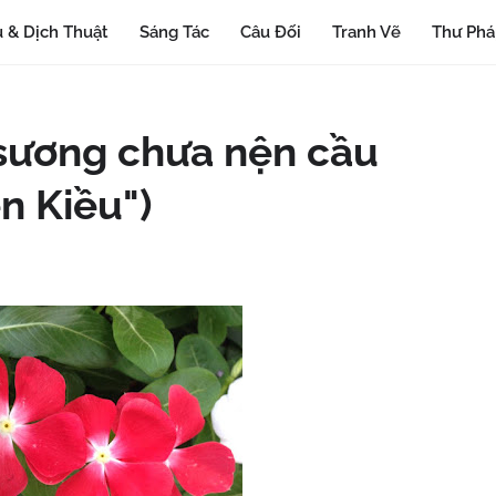
 & Dịch Thuật
Sáng Tác
Câu Đối
Tranh Vẽ
Thư Ph
 sương chưa nện cầu
n Kiều")