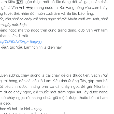
Lam Kiều
, gặp được một bà lão đang dệt vải gai, nhân khát
蓝桥
n gái là Vân Anh
mang nước ra, Bùi Hàng uống vào cảm thấy
云英
g tuyệt thế, nhân đó muốn cưới làm vợ. Bà lão bảo rằng:
ốc, cần phải có chày cối bằng ngọc để giã. Muốn cưới Vân Anh, phải
ăm ngày mới được.
g ngọc mà thỏ ngọc trên cung trăng dùng, cưới Vân Anh làm
thành tiên đi mất.
93%9D%E6%A1%A5/1609233
, tức “cầu Lam” chính là điển này.
 huyền sương, chày sương là cái chày để giã thuốc tiên. Sách
Thái
 thi hỏng, đến cái cầu là Lam Kiều tỉnh Quảng Tây, gặp một bà
ột liều linh dược, nhưng phải có cái chày ngọc để giã. Nếu tìm
tìm được chày ngọc, giã thuốc một trăm ngày sau lấy được nàng
ói có chày ngọc rồi nhưng chưa giã (nện) được thuốc tiên ở Lam
bà đẹp.
học xã hội, Hà Nội – 1989)