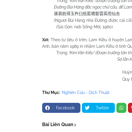
Trong
“Kim Vân Kiều” (Đoạn trường tân t
Đường Bùi Hàng đắc ngọc chử cữu, để Lam K
唐裴航得玉杵臼抵藍橋娶雲英而仙去
(Ngươi Bùi Hàng nhà Đường được cái cối chà
(Sài Gòn: nxb Sống Mới, 1960)
Xét:
Theo tư liệu ở trên, Lam Kiều ở huyện La
Anh, bản năm 1989 in nhầm Lam Kiều ở tỉnh Quả
Trong
“Kim Vân Kiều” (Đoạn trường tân t
Sợ lần 
Huỳnh Chương
Quy Nhơn 01/4
Thư Mục:
Nghiên Cứu - Dịch Thuật
Facebook
Twitter
Bài Liên Quan