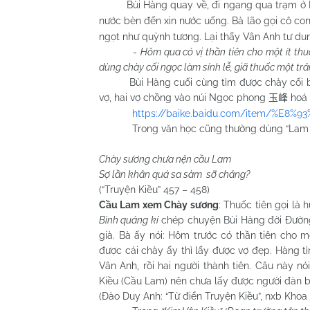
Bùi Hàng quay về, đi ngang qua trạm ở 
nước bèn đến xin nước uống. Bà lão gọi cô co
ngọt như quỳnh tương. Lại thấy Vân Anh tư dun
-
Hôm qua có vị thần tiên cho một ít thu
dùng chày cối ngọc làm sính lễ, giã thuốc một tr
Bùi Hàng cuối cùng tìm được chày cối bằn
vợ, hai vợ chồng vào núi Ngọc phong
hoá 
玉峰
https://baike.baidu.com/item/%E8%
Trong văn học cũng thường dùng “Lam kiều”
Chày sương chưa nện cầu Lam
Sợ lần khân quá sa sàm sỡ chăng?
(“Truyện Kiều” 457 – 458)
Cầu Lam xem Chày sương
: Thuốc tiên gọi là
Bình quảng kí
chép chuyện Bùi Hàng đời Đường,
già. Bà ấy nói: Hôm trước có thần tiên cho m
được cái chày ấy thì lấy được vợ đẹp. Hàng 
Vân Anh, rồi hai người thành tiên. Câu này n
Kiều (Cầu Lam) nên chưa lấy được người đàn 
(Đào Duy Anh: “Từ điển Truyện Kiều”, nxb Khoa 