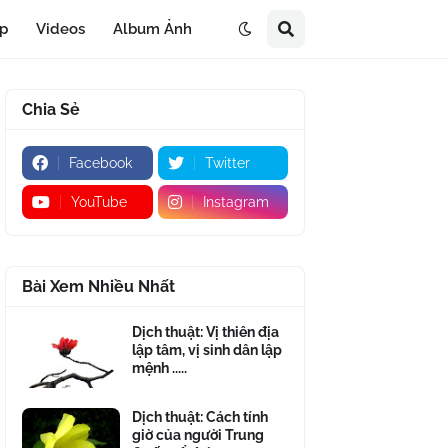
áp
Videos
Album Ảnh
Chia Sẻ
Facebook
Twitter
YouTube
Instagram
Bài Xem Nhiều Nhất
Dịch thuật: Vị thiên địa
lập tâm, vị sinh dân lập
mệnh .....
Dịch thuật: Cách tính
giờ của người Trung