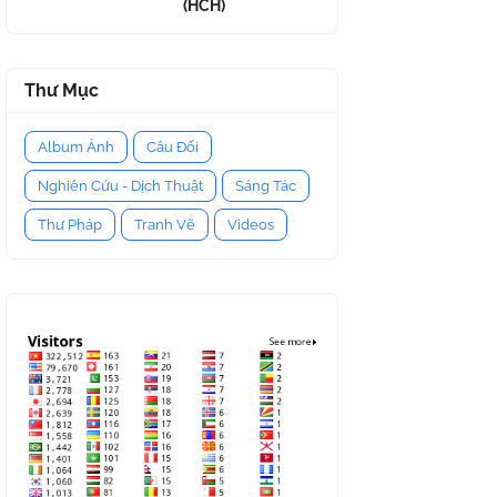
(HCH)
Thư Mục
Album Ảnh
Câu Đối
Nghiên Cứu - Dịch Thuật
Sáng Tác
Thư Pháp
Tranh Vẽ
Videos