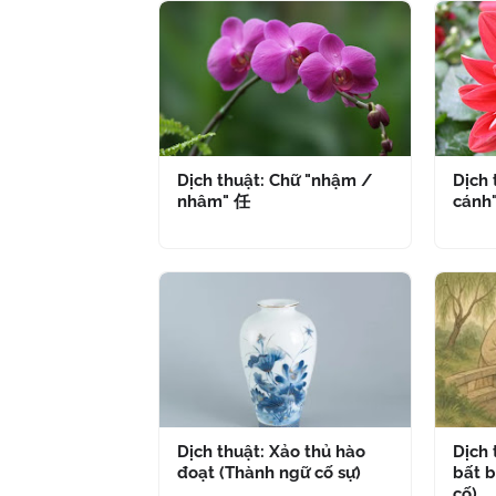
Dịch thuật: Chữ "nhậm /
Dịch 
nhâm" 任
cánh
Dịch thuật: Xảo thủ hào
Dịch
đoạt (Thành ngữ cố sự)
bất b
cố)