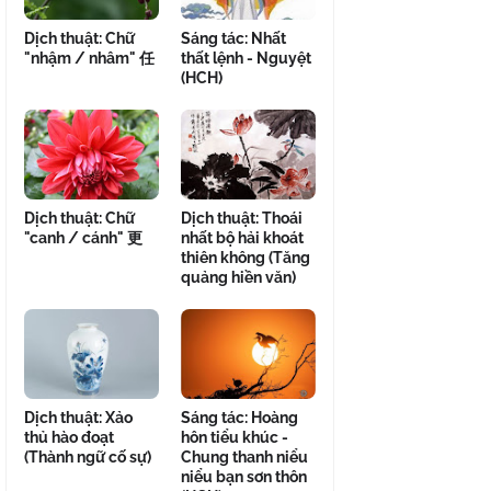
Dịch thuật: Chữ
Sáng tác: Nhất
"nhậm / nhâm" 任
thất lệnh - Nguyệt
(HCH)
Dịch thuật: Chữ
Dịch thuật: Thoái
"canh / cánh" 更
nhất bộ hải khoát
thiên không (Tăng
quảng hiền văn)
Dịch thuật: Xảo
Sáng tác: Hoàng
thủ hào đoạt
hôn tiểu khúc -
(Thành ngữ cố sự)
Chung thanh niểu
niểu bạn sơn thôn