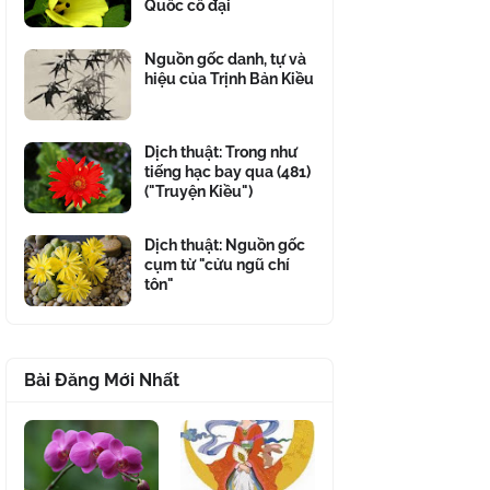
Quốc cổ đại
Nguồn gốc danh, tự và
hiệu của Trịnh Bản Kiều
Dịch thuật: Trong như
tiếng hạc bay qua (481)
("Truyện Kiều")
Dịch thuật: Nguồn gốc
cụm từ "cửu ngũ chí
tôn"
Bài Đăng Mới Nhất