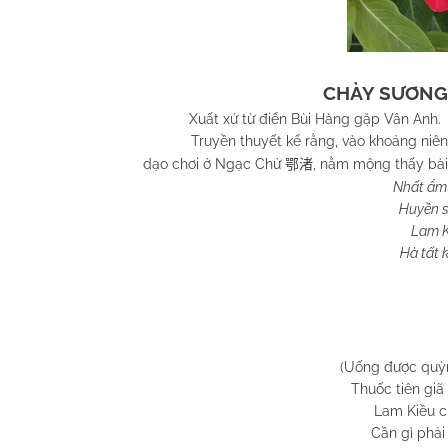
CHÀY SƯƠNG 
Xuất xứ từ điển Bùi Hàng gặp Vân Anh.
Truyền thuyết kể rằng, vào khoảng niê
dạo chơi ở Ngạc Chử
, nằm mộng thấy bài
鄂渚
Nhất ẩm
Huyền s
Lam Ki
Hà tất 
(Uống được quỳn
Thuốc tiên giã
Lam Kiều ch
Cần gì phải