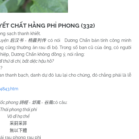
ẾT CHẤT HẰNG PHỈ PHONG (332)
ong sạch thanh khiết.
ruyện
-
có nói Dương Chấn bản tính công minh
后汉书
杨震列传
ông cũng thường ăn rau đi bộ. Trong số bạn cũ của ông, có người
iệp, Dương Chấn không đồng ý, nói rằng:
ĩ thử di chi, bất diệc hậu hồ?
?
乎
thanh bạch, danh dự đó lưu lại cho chúng, đó chẳng phải là lễ
84843.htm
 Cốc phong
-
-
có câu:
詩經
邶風
谷風
Thái phong thái phỉ
Vô dĩ hạ thể
采葑采菲
無以下體
ái rau phong rau phỉ