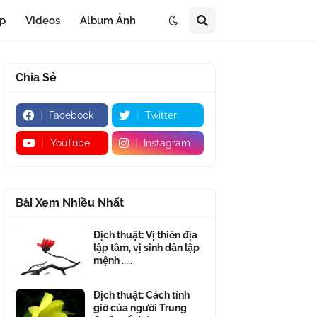
áp
Videos
Album Ảnh
Chia Sẻ
Facebook
Twitter
YouTube
Instagram
Bài Xem Nhiều Nhất
Dịch thuật: Vị thiên địa
lập tâm, vị sinh dân lập
mệnh .....
Dịch thuật: Cách tính
giờ của người Trung