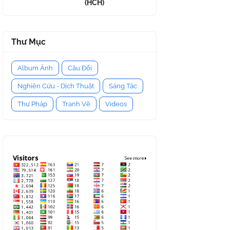
(HCH)
Thư Mục
Album Ảnh
Câu Đối
Nghiên Cứu - Dịch Thuật
Sáng Tác
Thư Pháp
Tranh Vẽ
Videos