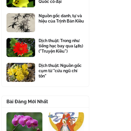
Quốc cổ đại
Nguồn gốc danh, tự và
hiệu của Trịnh Bản Kiều
Dịch thuật: Trong như
tiếng hạc bay qua (481)
("Truyện Kiều")
Dịch thuật: Nguồn gốc
cụm từ "cửu ngũ chí
tôn"
Bài Đăng Mới Nhất