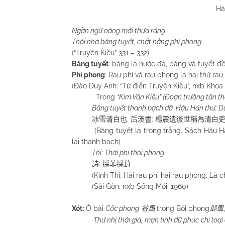
Há
Ngần ngừ nàng mới thưa rằng
Thói nhà băng tuyết, chất hằng phỉ phong
(“Truyện Kiều” 331 – 332)
Băng tuyết
: băng là nước đá, băng và tuyết đề
Phỉ phong
: Rau phỉ và rau phong là hai thứ r
(Đào Duy Anh: “Từ điển Truyện Kiều”, nxb Khoa 
Trong
“Kim Vân Kiều” (Đoạn trường tân t
Băng tuyết thanh bạch dã. Hậu Hán thư: Dư
.
:
冰雪清白也
后漢書
楊震遺後世稱為清白
(Băng tuyết là trong trắng. Sách Hậu Hán:
lại thanh bạch)
Thi: Thái phỉ thái phong
:
詩
採菲採葑
(Kinh Thi: Hái rau phỉ hái rau phong. Là ch
(Sài Gòn: nxb Sống Mới, 1960)
Xét:
Ở bài
Cốc phong
trong Bội phong
谷風
邶風
Thử nhị thái giả, mạn tinh dữ phúc chi loại