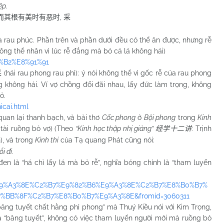
ệp.
,
而其根有美时有恶时
采
 và rau phúc. Phần trên và phần dưới đều có thể ăn được, nhưng rễ
ông thể nhân vì lúc rễ đắng mà bỏ cả lá không hái)
F%B2%E8%91%91
(hái rau phong rau phỉ): ý nói không thể vì gốc rễ của rau phong
采
 không hái. Ví vợ chồng đối đãi nhau, lấy đức làm trọng, không
ỏ.
cai.html
quan lại thanh bạch, và bài thơ
Cốc phong
ở
Bội phong
trong
Kinh
 tài ruồng bỏ vợ) (Theo
“Kinh học thập nhị giảng”
: Trịnh
经学十二讲
), và trong
Kinh thi
của Tạ quang Phát cũng nói:
i đi.
 đen là “há chỉ lấy lá mà bỏ rễ”, nghĩa bóng chính là “tham luyến
BD%E9%A3%8E%C2%B7%E9%82%B6%E9%A3%8E%C2%B7%E8%B0%B7%
E7%BB%8F%C2%B7%E8%B0%B7%E9%A3%8E&fromid=3060311
g tuyết chất hằng phỉ phong” mà Thuý Kiều nói với Kim Trọng,
à “băng tuyết”, không có việc tham luyến người mới mà ruồng bỏ