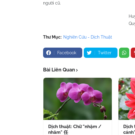
người cũ.
Huỳnh Chương
Quy Nhơn 08/
Thư Mục:
Nghiên Cứu - Dịch Thuật
Facebook
Twitter
Bài Liên Quan
Dịch thuật: Chữ "nhậm /
Dịch 
nhâm" 任
cánh