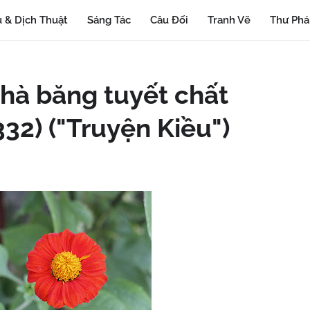
 & Dịch Thuật
Sáng Tác
Câu Đối
Tranh Vẽ
Thư Ph
nhà băng tuyết chất
32) ("Truyện Kiều")