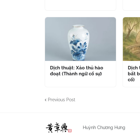
Dịch thuật: Xảo thủ hào
Dịch
đoạt (Thành ngữ cố sự)
bất b
cố)
Previous Post
Huỳnh Chương Hưng