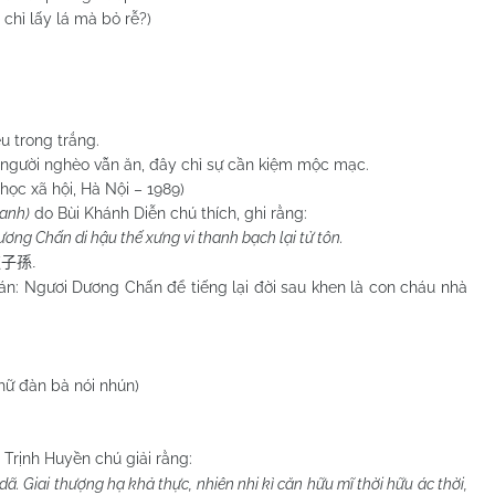
 chỉ lấy lá mà bỏ rễ?)
u trong trắng.
au người nghèo vẫn ăn, đây chỉ sự cần kiệm mộc mạc.
học xã hội, Hà Nội – 1989)
hanh)
do Bùi Khánh Diễn chú thích, ghi rằng:
ơng Chấn di hậu thế xưng vi thanh bạch lại tử tôn.
吏子孫
.
 Ngươi Dương Chấn để tiếng lại đời sau khen là con cháu nhà
ữ đàn bà nói nhún)
, Trịnh Huyền chú giải rằng:
 dã. Giai thượng hạ khả thực, nhiên nhi kì căn hữu mĩ thời hữu ác thời,