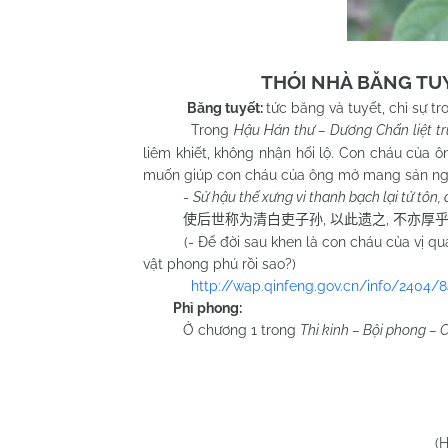
THÓI NHÀ BĂNG TUY
Băng tuyết:
tức băng và tuyết, chỉ sự tr
Trong
Hậu Hán thư – Dương Chấn liệt t
liêm khiết, không nhận hối lộ. Con cháu của 
muốn giúp con cháu của ông mở mang sản ngh
-
Sử hậu thế xưng vi thanh bạch lại tử tôn, d
,
,
使后世称为清白吏子孙
以此遗之
不亦厚
(- Để đời sau khen là con cháu của vị quan 
vật phong phú rồi sao?)
http://wap.qinfeng.gov.cn/info/2404/
Phỉ phong:
Ở chương 1 trong
Thi kinh – Bội phong –
(H