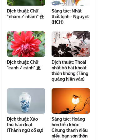
Dịch thuật: Chữ
Sáng tác: Nhất
"nhậm / nhâm" 任
thất lệnh - Nguyệt
(HCH)
Dịch thuật: Chữ
Dịch thuật: Thoái
"canh / cánh" 更
nhất bộ hải khoát
thiên không (Tăng
quảng hiền văn)
Dịch thuật: Xảo
Sáng tác: Hoàng
thủ hào đoạt
hôn tiểu khúc -
(Thành ngữ cố sự)
Chung thanh niểu
niểu bạn sơn thôn