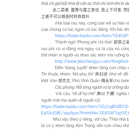
thái chi giả bất khả dĩ căn ác thời nhi tịnh khí kì di
,
.
,
此二菜者
蔓菁
与葍之类也
皆上下可食
然
.
之
者不可以根恶时并弃其叶
(Hai loại rau này, cùng loại với su hào
của chúng có lúc ngon có lúc đắng. Khi hái, kh
https://baike.baidu.com/item/%E8%8
Thành ngữ “Phong phỉ chi thái”
葑菲之
rau phỉ có vị đắng mà ngay cả lá của nó cũng
thể nhân vì người vợ nhan sắc kém mà ruồng b
http://www.360chengyu.com/fengfeizhi
Điển “băng tuyết” khen tặng con cháu 
Thi
thuộc nhóm “khí phụ thi”
(thơ về đề
弃妇诗
Kiệt Văn
, Phó Vĩnh Quân
chủ biên
郑杰文
傅永军
Cốc phong: Nỗi lòng người vợ bị chồng đuổ
Với câu
“Vô dĩ hạ thể”
, nghĩa
無以下體
người mới mà quên đi người cũ”.
https://baike.baidu.com/item/%E5%9B%
E9%A3%8E/2256520?fromtitle=%E8%AF%97%
Như vậy theo ý riêng, với câu “Thói nhà băn
là có ý khen tặng Kim Trọng vốn con cháu nh