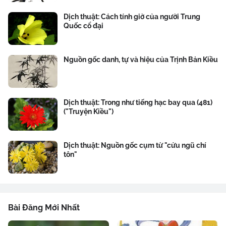
Dịch thuật: Cách tính giờ của người Trung
Quốc cổ đại
Nguồn gốc danh, tự và hiệu của Trịnh Bản Kiều
Dịch thuật: Trong như tiếng hạc bay qua (481)
("Truyện Kiều")
Dịch thuật: Nguồn gốc cụm từ "cửu ngũ chí
tôn"
Bài Đăng Mới Nhất