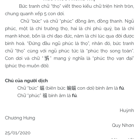
Bức tranh chữ “thọ” viết theo kiểu chữ triện hình tròn,
chung quanh xếp 5 con dơi.
Chữ “bức” và chữ “phúc” đồng âm, đồng thanh. Ngũ
phúc, một là chỉ trường thọ, hai là chỉ phú quý, ba là chỉ
mạnh khoẻ, bốn là chỉ đạo đức, năm là chỉ lúc qua đời được
bình hoà. “Đứng đầu ngũ phúc là thọ”, nhân đó, bức tranh
chữ “thọ” cùng với ngũ phúc tức là “phúc thọ song toàn”.
Con dơi và chữ “
” mang ý nghĩa là “phúc thọ vạn đại”
卐
(phúc thọ muôn đời).
Chú của người dịch
Chữ “bức”
(biên bức
con dơi) bính âm là
fú
.
蝠
蝙蝠
Chữ “phúc”
bính âm là
fú
.
福
Huỳnh
Chương Hưng
Quy Nhơn
25/01/2020