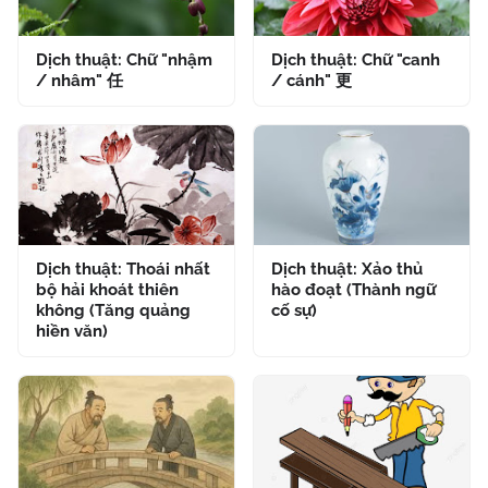
Dịch thuật: Chữ "nhậm
Dịch thuật: Chữ "canh
/ nhâm" 任
/ cánh" 更
Dịch thuật: Thoái nhất
Dịch thuật: Xảo thủ
bộ hải khoát thiên
hào đoạt (Thành ngữ
không (Tăng quảng
cố sự)
hiền văn)