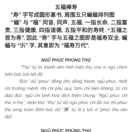
五福捧寿
“
”
,
寿
字写成圆形篆书
周围五只蝙蝠排列图
“
”
“
”
,
,
,
,
蝠
与
福
同音
同声
五福
一指长命
二指富
,
,
,
.
贵
三指健康
四指道德
五指平和的寿终
“
五福之
”,
“
”
.
首为寿
因此
寿
字与五福之图即是福寿双全
蝙
“
”
,
“
”.
蝠与
卐
字
其意即为
福寿万代
NGŨ PHÚC PHỦNG THỌ
“Thọ” tự tả thành viên hình triện thư, chu vi ngũ chích
biên bức bài liệt đố.
“Bức” dữ “phúc” đồng âm, đồng thanh, ngũ phúc, nhất
chỉ trường mệnh, nhị chỉ phú quý, tam chỉ kiện khang, tứ chỉ
đạo đức, ngũ chỉ bình hoà đích thiện chung. “Ngũ phúc chi
thủ vi thọ”, nhân thử, “thọ” tự dữ ngũ phúc chi đồ tức thị phúc
thọ song toàn. Biên bức dữ “
” tự, kì ý tức vi “phúc thọ vạn
卐
đại”.
NGŨ PHÚC PHỦNG THỌ