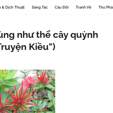
 & Dịch Thuật
Sáng Tác
Câu Đối
Tranh Vẽ
Thư Ph
vùng như thể cây quỳnh
Truyện Kiều")