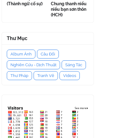
(Thành ngữ cố sự)
Chung thanh niểu
niểu bạn sơn thôn
(HCH)
Thư Mục
Album Ảnh
Câu Đối
Nghiên Cứu - Dịch Thuật
Sáng Tác
Thư Pháp
Tranh Vẽ
Videos