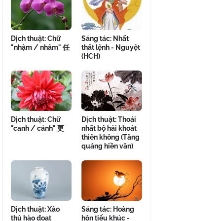
Dịch thuật: Chữ
Sáng tác: Nhất
"nhậm / nhâm" 任
thất lệnh - Nguyệt
(HCH)
Dịch thuật: Chữ
Dịch thuật: Thoái
"canh / cánh" 更
nhất bộ hải khoát
thiên không (Tăng
quảng hiền văn)
Dịch thuật: Xảo
Sáng tác: Hoàng
thủ hào đoạt
hôn tiểu khúc -