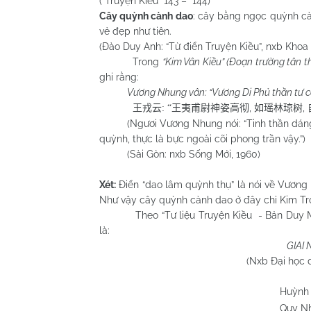
(“Truyện Kiều” 143 – 144)
Cây quỳnh cành dao
: cây bằng ngọc quỳnh cà
vẻ đẹp như tiên.
(Đào Duy Anh: “Từ điển Truyện Kiều”, nxb Khoa 
Trong
“Kim Vân Kiều” (Đoạn trường tân t
ghi rằng:
Vương Nhung vân: “Vương Di Phủ thần tư cao
,
,
王戎云
: “
王夷甫尉神姿高彻
如瑶林琼树
(Ngươi Vương Nhung nói: “Tinh thần dáng d
quỳnh, thực là bực ngoài cõi phong trần vậy.”)
(Sài Gòn: nxb Sống Mới, 1960)
Xét:
Điển “dao lâm quỳnh thụ” là nói về Vương 
Như vậy cây quỳnh cành dao ở đây chỉ Kim Trọ
Theo “Tư liệu Truyện Kiều - Bản Duy M
là:
GIAI 
(Nxb Đại học quốc gia H
Huỳnh Chương 
Quy Nhơn 15/01