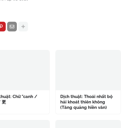
thuật: Chữ "canh /
Dịch thuật: Thoái nhất bộ
" 更
hải khoát thiên không
(Tăng quảng hiền văn)