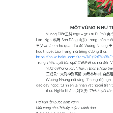
MỘT VÙNG NHƯ TH
Vương Diễn
(256 – 311) tự Di Phủ
王衍
夷
Lâm Nghi
Sơn Đông
), trọng thần c
临沂
山东
và là em họ quan Tư đồ Vương Nhung
王乂
王
học thuyết Lão Trang, nổi tiếng đương thời.
https://baike.baidu.com/item/%E7%8E%8B%
Trong
Thế thuyết tân ngữ
có nói đến 
世说新语
Vương Nhung vân: “Thái uý thần tư cao triệt
,
,
王戎云
: “
太尉神姿高彻
如瑶林琼树
自然
(Vương Nhung nói rằng: “Phong độ nghi thái 
dao cây ngọc, tự nhiên là nhân vật ngoài trần th
(Lưu Nghĩa Khánh
:
“Thế thuyết tân
刘义庆
Hài văn lần bước dặm xanh
Một vùng như thể cây quỳnh cành dao