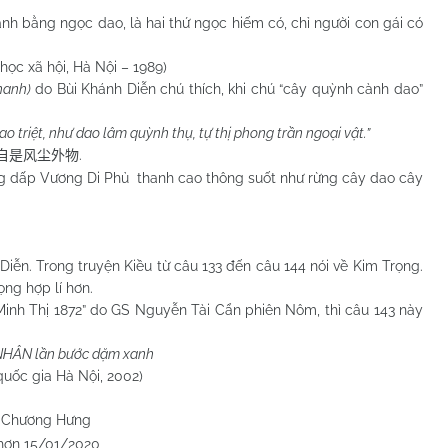
nh bằng ngọc dao, là hai thứ ngọc hiếm có, chỉ người con gái có
học xã hội, Hà Nội – 1989)
hanh)
do Bùi Khánh Diễn chú thích, khi chú “cây quỳnh cành dao”
 triệt, như dao lâm quỳnh thụ, tự thị phong trần ngoại vật.”
.
自是风尘外物
ấp Vương Di Phủ thanh cao thông suốt như rừng cây dao cây
Diễn. Trong truyện Kiều từ câu 133 đến câu 144 nói về Kim Trọng.
ng hợp lí hơn.
inh Thị 1872” do GS Nguyễn Tài Cẩn phiên Nôm, thì câu 143 này
NHÂN lần bước dặm xanh
à Nội, 2002)
Hưng
/2020