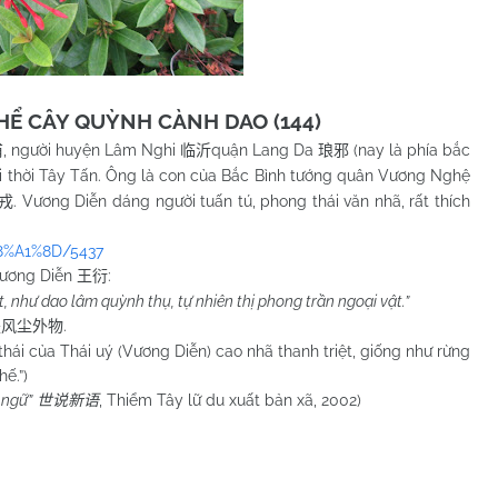
Ể CÂY QUỲNH CÀNH DAO (144)
, người huyện Lâm Nghi
quận Lang Da
(nay là phía bắc
甫
临沂
琅邪
uối thời Tây Tấn. Ông là con của Bắc Bình tướng quân Vương Nghệ
. Vương Diễn dáng người tuấn tú, phong thái văn nhã, rất thích
戎
E8%A1%8D/5437
Vương Diễn
:
王衍
, như dao lâm quỳnh thụ, tự nhiên thị phong trần ngoại vật.”
.
是风尘外物
của Thái uý (Vương Diễn) cao nhã thanh triệt, giống như rừng
ế.”)
 ngữ”
, Thiểm Tây lữ du xuất bản xã, 2002)
世说新语