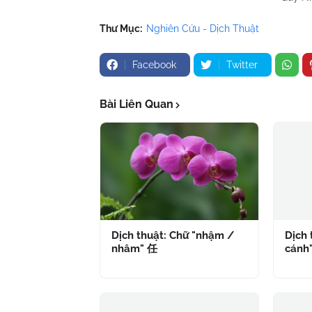
Thư Mục:
Nghiên Cứu - Dịch Thuật
Facebook
Twitter
Bài Liên Quan
Dịch thuật: Chữ "nhậm /
Dịch 
nhâm" 任
cánh