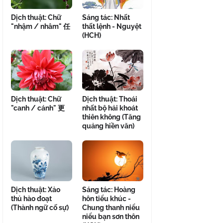
Dịch thuật: Chữ
Sáng tác: Nhất
"nhậm / nhâm" 任
thất lệnh - Nguyệt
(HCH)
Dịch thuật: Chữ
Dịch thuật: Thoái
"canh / cánh" 更
nhất bộ hải khoát
thiên không (Tăng
quảng hiền văn)
Dịch thuật: Xảo
Sáng tác: Hoàng
thủ hào đoạt
hôn tiểu khúc -
(Thành ngữ cố sự)
Chung thanh niểu
niểu bạn sơn thôn