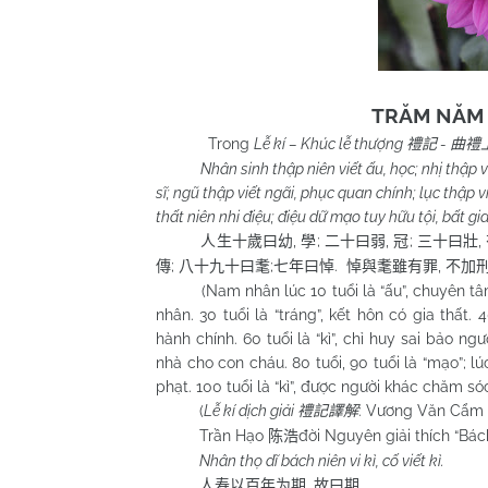
TRĂM NĂM 
Trong
Lễ kí – Khúc lễ thượng
-
禮記
曲禮
Nhân sinh thập niên viết ấu, học; nhị thập v
sĩ; ngũ thập viết ngãi, phục quan chính; lục thập vi
thất niên nhi điệu; điệu dữ mạo tuy hữu tội, bất gia 
,
;
,
;
,
人生十
歲曰幼
學
二十曰弱
冠
三十曰壯
;
;
.
,
傳
八十九十曰耄
七年曰悼
悼與耄雖有罪
不加
(Nam nhân lúc 10 tuổi là “ấu”, chuyên tâm học
nhân. 30 tuổi là “tráng”, kết hôn có gia thất. 
hành chính. 60 tuổi là “kì”, chỉ huy sai bảo ngư
nhà cho con cháu. 80 tuổi, 90 tuổi là “mạo”; l
phạt. 100 tuổi là “kì”, được người khác chăm só
(
Lễ kí dịch giải
: Vương Văn Cẩm
禮記譯解
Trần Hạo
đời Nguyên giải thích “Bách 
陈浩
Nhân thọ dĩ bách niên vi kì, cố viết kì.
,
人寿以百年为期
故曰期