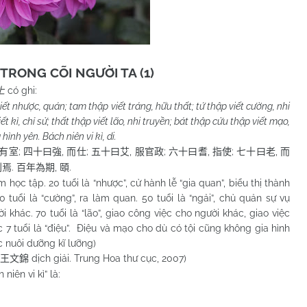
TRONG CÕI NGƯỜI TA (1)
có ghi:
上
iết nhược, quán; tam thập viết tráng, hữu thất; tứ thập viết cường, nhi
ết kì, chỉ sử; thất thập viết lão, nhi truyền; bát thập cửu thập viết mạo,
hình yên. Bách niên vi kì, di.
;
,
;
,
;
,
;
,
有室
四十曰強
而仕
五十曰艾
服官政
六十曰耆
指使
七十曰老
而
.
,
.
刑焉
百年為期
頤
 tập. 20 tuổi là “nhược”, cử hành lễ “gia quan”, biểu thị thành
40 tuổi là “cường”, ra làm quan. 50 tuổi là “ngải”, chủ quản sự vụ
ời khác. 70 tuổi là “lão”, giao công việc cho người khác, giao việc
úc 7 tuổi là “điệu”. Điệu và mạo cho dù có tội cũng không gia hình
c nuôi dưỡng kĩ lưỡng)
dịch giải. Trung Hoa thư cục, 2007)
王文錦
niên vi kì” là: