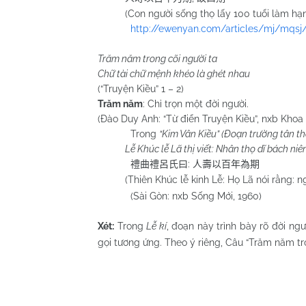
(Con người sống thọ lấy 100 tuổi làm hạn độ
http://ewenyan.com/articles/mj/mqsj
Trăm năm trong cõi người ta
Chữ tài chữ mệnh khéo là ghét nhau
(“Truyện Kiều” 1 – 2)
Trăm năm
: Chỉ trọn một đời người.
(Đào Duy Anh: “Từ điển Truyện Kiều”, nxb Khoa 
Trong
“Kim Vân Kiều” (Đoạn trường tân t
Lễ Khúc lễ Lã thị viết: Nhân thọ dĩ bách niên 
:
禮曲禮呂氏曰
人壽以百年為期
(Thiên Khúc lễ kinh Lễ: Họ Lã nói rằng: ngườ
(Sài Gòn: nxb Sống Mới, 1960)
Xét:
Trong
Lễ kí
, đoạn này trình bày rõ đời ngư
gọi tương ứng. Theo ý riêng, Câu “Trăm năm t
Huỳnh Chươ
Quy Nhơn 27