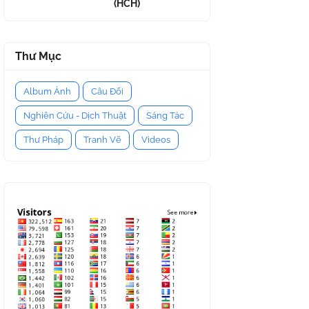
(HCH)
Thư Mục
Album Ảnh
Câu Đối
Nghiên Cứu - Dịch Thuật
Sáng Tác
Thư Pháp
Tranh Vẽ
Videos