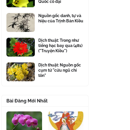
Quốc cổ đại
Nguồn gốc danh, tự và
hiệu của Trịnh Bản Kiều
Dịch thuật: Trong như
tiếng hạc bay qua (481)
("Truyện Kiều")
Dịch thuật: Nguồn gốc
cụm từ "cửu ngũ chí
tôn"
Bài Đăng Mới Nhất