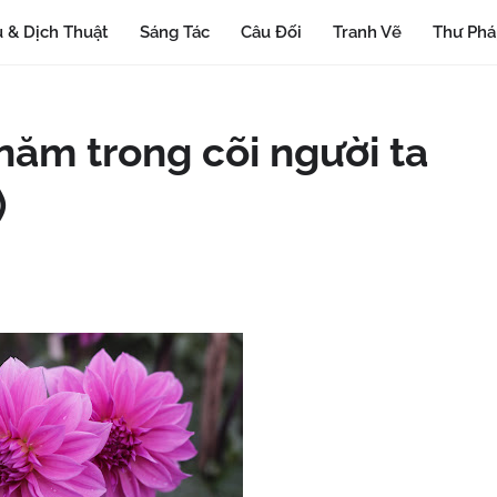
 & Dịch Thuật
Sáng Tác
Câu Đối
Tranh Vẽ
Thư Ph
năm trong cõi người ta
)