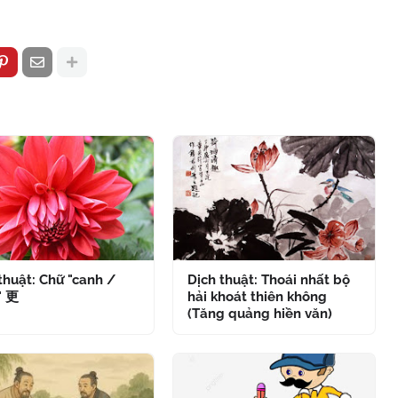
thuật: Chữ "canh /
Dịch thuật: Thoái nhất bộ
" 更
hải khoát thiên không
(Tăng quảng hiền văn)