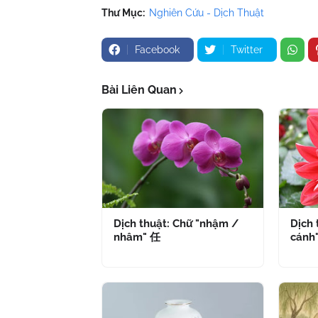
Thư Mục:
Nghiên Cứu - Dịch Thuật
Facebook
Twitter
Bài Liên Quan
Dịch thuật: Chữ "nhậm /
Dịch 
nhâm" 任
cánh