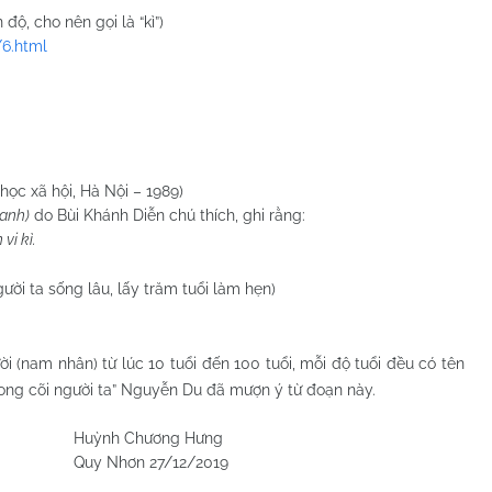
, cho nên gọi là “kì”)
/6.html
học xã hội, Hà Nội – 1989)
hanh)
do Bùi Khánh Diễn chú thích, ghi rằng:
vi kì.
i ta sống lâu, lấy trăm tuổi làm hẹn)
ời (nam nhân) từ lúc 10 tuổi đến 100 tuổi, mỗi độ tuổi đều có tên
rong cõi người ta” Nguyễn Du đã mượn ý từ đoạn này.
ng Hưng
/12/2019