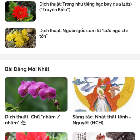
Dịch thuật: Trong như tiếng hạc bay qua (481)
("Truyện Kiều")
Dịch thuật: Nguồn gốc cụm từ "cửu ngũ chí
tôn"
Bài Đăng Mới Nhất
Dịch thuật: Chữ "nhậm /
Sáng tác: Nhất thất lệnh -
nhâm" 任
Nguyệt (HCH)