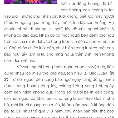
lưới nơi đồng hoang để bắt
con hoẵng, con hoẵng bị lọt
vào lưới, nhưng chủ nhân đặt lưới không biết. Có mấy người
đi buôn ngang qua trông thấy, thế là lén lấy con hoẵng. Họ
chuẩn bị bỏ đi nhưng lại nghĩ, lấy đồ của người khác là
không có đạo đức. Nhân đó có một người bèn đem bào ngư
trên xe của mình đặt vào trong lưới, sau đó cả nhóm mới rời
đi. Chủ nhân chiếc lưới đến, phát hiện trong lưới có một con
bào ngư, lấy làm kì lạ, cho rằng nó là thần linh, nên không
dám đem về nhà.
Về sau, người trong thôn nghe được chuyện đó, liền
cùng nhau lập miếu thờ bào ngư, tôn hiệu là “Bào Quân”
鲍
. Từ đó, người đến cúng bào ngư ngày càng đông, miếu
君
được trang hoàng lộng lẫy, chiêng trống vang trời, ngày
đêm liên miên không dứt. Trong số người bệnh đến cúng,
có một người đã khỏi, bèn cho rằng là do “Bào Quân” phù
hộ, mỗi lần đi ngang qua miếu, không lần nào là không đến
bái tạ. Cứ như thế qua 7, 8 năm, chủ nhân ban đầu thả bào
ngư cũng đi ngang qua miếu, hỏi thăm duyên cớ, mọi người