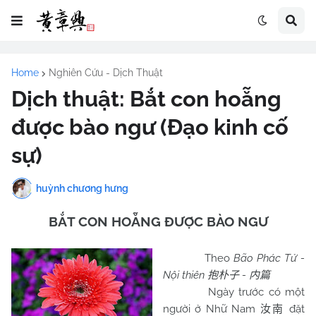
Home
Nghiên Cứu - Dịch Thuật
Dịch thuật: Bắt con hoẵng
được bào ngư (Đạo kinh cố
sự)
huỳnh chương hưng
BẮT CON HOẴNG ĐƯỢC BÀO NGƯ
Theo
Bão Phác Tử -
Nội thiên
-
抱朴子
内篇
Ngày trước có một
người ở Nhữ
Nam
đặt
汝南