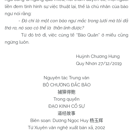
liền đem tình hình sự việc thuật lại, thế là chủ nhân của bào
ngư nói rằng:
-
Đó chỉ là một con bào ngư mắc trong lưới mà tôi đã
thả ra, nó sao có thể là thần linh được?
Từ đó trở đi, việc cúng tế “Bào Quân” ở miếu cũng
ngừng luôn.
Huỳnh Chương Hưng
Quy Nhơn
27/12/2019
Nguyên tác Trung văn
BỘ CHƯƠNG ĐẮC B
À
O
捕獐得鲍
Trong quyển
ĐẠO KINH CỐ SỰ
道经故事
Biên soạn: Dương Ngọc Huy
杨玉辉
Tứ Xuyên văn nghệ xuất bản xã, 2002