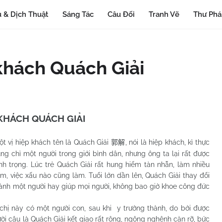
 & Dịch Thuật
Sáng Tác
Câu Đối
Tranh Vẽ
Thư Ph
 khách Quách Giải
 KHÁCH QUÁCH GIẢI
t vị hiệp khách tên là Quách Giải
, nói là hiệp khách, kì thực
郭解
g chỉ một người trong giới bình dân, nhưng ông ta lại rất được
nh trọng. Lúc trẻ Quách Giải rất hung hiểm tàn nhẫn, làm nhiều
m, việc xấu nào cũng làm. Tuổi lớn dần lên, Quách Giải thay đổi
thành một người hay giúp mọi người, không bao giờ khoe công đức
này có một người con, sau khi y trưởng thành, do bởi được
ười cậu là Quách Giải kết giao rất rộng, ngông nghênh càn rỡ, bức