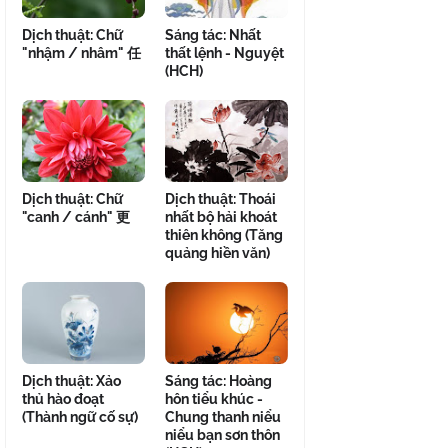
Dịch thuật: Chữ
Sáng tác: Nhất
"nhậm / nhâm" 任
thất lệnh - Nguyệt
(HCH)
Dịch thuật: Chữ
Dịch thuật: Thoái
"canh / cánh" 更
nhất bộ hải khoát
thiên không (Tăng
quảng hiền văn)
Dịch thuật: Xảo
Sáng tác: Hoàng
thủ hào đoạt
hôn tiểu khúc -
(Thành ngữ cố sự)
Chung thanh niểu
niểu bạn sơn thôn