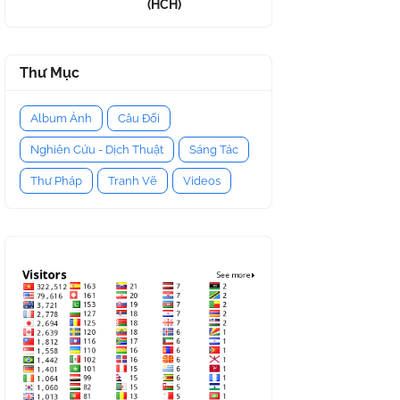
(HCH)
Thư Mục
Album Ảnh
Câu Đối
Nghiên Cứu - Dịch Thuật
Sáng Tác
Thư Pháp
Tranh Vẽ
Videos