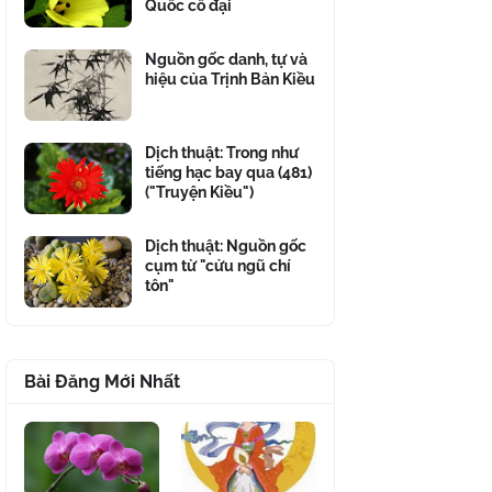
Quốc cổ đại
Nguồn gốc danh, tự và
hiệu của Trịnh Bản Kiều
Dịch thuật: Trong như
tiếng hạc bay qua (481)
("Truyện Kiều")
Dịch thuật: Nguồn gốc
cụm từ "cửu ngũ chí
tôn"
Bài Đăng Mới Nhất