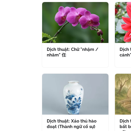
Dịch thuật: Chữ "nhậm /
Dịch 
nhâm" 任
cánh
Dịch thuật: Xảo thủ hào
Dịch
đoạt (Thành ngữ cố sự)
bất b