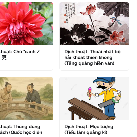
thuật: Chữ "canh /
Dịch thuật: Thoái nhất bộ
" 更
hải khoát thiên không
(Tăng quảng hiền văn)
 thuật: Thung dung
Dịch thuật: Mộc tượng
ách (Quốc học điển
(Tiếu lâm quảng kí)