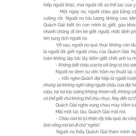
hiếp người khác, mọi người rất sợ thế lực của y
Một ngày nọ, người cháu gọi bằng cậu nà
cưỡng rót. Người nọ tửu lượng không cao, kề
Quách Giải biết tin con mình bị giết, gào khó
nhanh chóng đi tìm kẻ giết người, nhất định ph
tìm tung tích người nọ.
Về sau, người nọ quả thực không còn đường 
là người đã giết người cháu của Quách Giải. Ng
toàn không lập tức lấy kiếm giết chết anh ta mà
-
Không biết cháu của ta với ông có thù oá
Người nọ đem sự việc hôm nọ thuật lại, cu
-
Vốn nghe Quách đại hiệp là người trượn
nhưng lại không nghĩ rằng người cháu của đại hi
rượu, tại hạ tửu lượng không kham nỗi, không cá
có thể giết chứ không thể chịu nhục. Nay đến tự thú,
Quách Giải nghe xong chau mày trầm tư, qua
Mãi một lúc lâu, Quách Giải mới nói:
-
Cháu của ta tự nhận lấy hậu quả, âu cũng
tình riêng mà bỏ đi chữ “nghĩa”.
Người nọ thấy Quách Giải thâm minh đại nghĩ