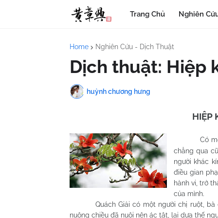
Trang Chủ
Nghiên Cứu
Home
Nghiên Cứu - Dịch Thuật
Dịch thuật: Hiệp
huỳnh chương hưng
HIỆP
Có mộ
chẳng qua cũn
người khác kí
điều gian phạ
hành vi, trở 
của mình.
Quách Giải có một người chị ruột, bà chị 
nuông chiều đã nuôi nên ác tật, lại dựa thế ng