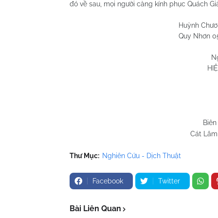
đó về sau, mọi người càng kính phục Quách Giả
Huỳnh Chương H
Quy Nhơn 05/8/2
N
HIỆ
Biên
Cát Lâm 
Thư Mục:
Nghiên Cứu - Dịch Thuật
Facebook
Twitter
Bài Liên Quan