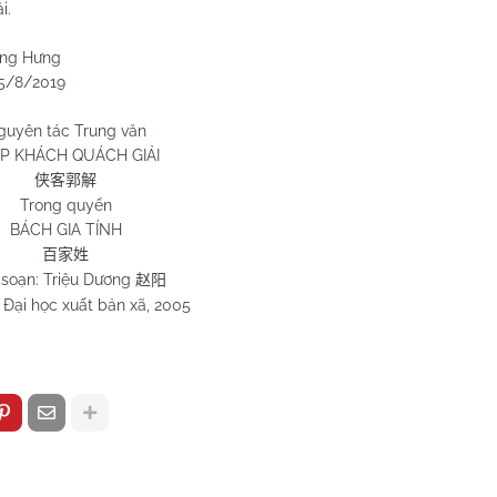
i.
ưng
019
guyên tác Trung văn
P KHÁCH QUÁCH GIẢI
侠客郭解
Trong quyển
BÁCH GIA TÍNH
百家姓
 soạn: Triệu Dương
赵阳
Đại học xuất bản xã, 2005