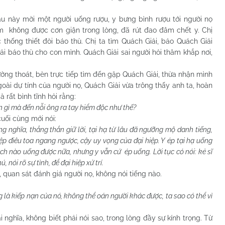
.
y mời một người uống rượu, y bưng bình rượu tới người nọ
m không được cơn giận trong lòng, đã rút đao đâm chết y. Chị
c thống thiết đòi báo thù. Chị ta tìm Quách Giải, bảo Quách Giải
ải báo thù cho con mình. Quách Giải sai người hỏi thăm khắp nơi,
thoát, bèn trực tiếp tìm đến gặp Quách Giải, thừa nhận mình
oài dự tính của người nọ, Quách Giải vừa trông thấy anh ta, hoàn
 rất bình tĩnh hỏi rằng:
n gì mà đến nỗi ông ra tay hiểm độc như thế?
ối cùng mới nói:
g nghĩa, thẳng thắn giữ lời, tại hạ từ lâu đã ngưỡng mộ danh tiếng,
ệp điêu toa ngang ngược, cậy uy vọng của đại hiệp. Y ép tại hạ uống
ch nào uống được nữa, nhưng y vẫn cứ ép uống. Lời tục có nói: kẻ sĩ
 nói rõ sự tình, để đại hiệp xử trí.
n sát đánh giá người nọ, không nói tiếng nào.
 là kiếp nạn của nó, không thể oán người khác được, ta sao có thể vì
a, không biết phải nói sao, trong lòng đầy sự kính trọng. Từ