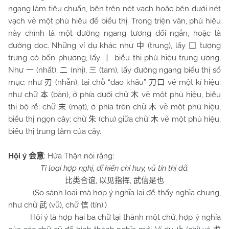
ngang làm tiêu chuẩn, bên trên nét vạch hoặc bên dưới nét
vạch vẽ một phù hiệu để biểu thị. Trong triện văn, phù hiệu
này chính là một đường ngang tương đối ngắn, hoặc là
đường dọc. Những ví dụ khác như
(trung), lấy
tượng
中
囗
trưng có bốn phương, lấy
biểu thị phù hiệu trung ương.
丨
Như
(nhất),
(nhị),
(tam), lấy đường ngang biểu thị số
一
二
三
mục; như
(nhẫn), tại chỗ “đao khẩu”
vẽ một kí hiệu;
刃
刀口
như chữ
(bản), ở phía dưới chữ
vẽ một phù hiệu, biểu
本
木
thị bộ rễ; chữ
(mạt), ở phía trên chữ
vẽ một phù hiệu,
末
木
biểu thị ngọn cây; chữ
(chu) giữa chữ
vẽ một phù hiệu,
朱
木
biểu thị trung tâm của cây.
Hội ý
: Hứa Thận nói rằng:
会意
Tỉ loại hợp nghị, dĩ kiến chỉ huy, vũ tín thị dã.
,
,
比类合谊
以见指挥
武信是也
(So sánh loại mà hợp ý nghĩa lại để thấy nghĩa chung,
như chữ
(vũ), chữ
(tín).)
武
信
Hội ý là hợp hai ba chữ lại thành một chữ, hợp ý nghĩa