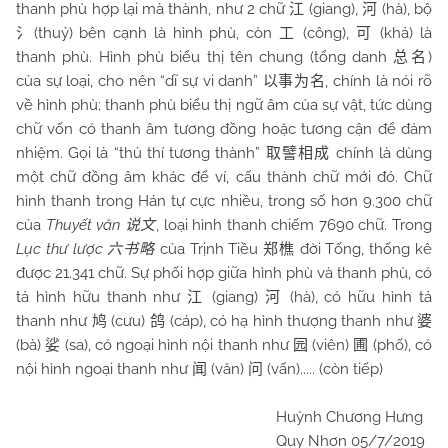
thanh phù hợp lại mà thành, như 2 chữ
(giang),
(hà), bộ
江
河
(thuỷ) bên cạnh là hình phù, còn
(công),
(khả) là
氵
工
可
thanh phù. Hình phù biểu thị tên chung (tổng danh
)
总名
của sự loại, cho nên “dĩ sự vi danh”
, chính là nói rõ
以事为名
về hình phù; thanh phù biểu thị ngữ âm của sự vật, tức dùng
chữ vốn có thanh âm tương đồng hoặc tương cận để đảm
nhiệm. Gọi là “thủ thí tương thành”
chính là dùng
取譬相成
một chữ đồng âm khác để ví, cấu thành chữ mới đó. Chữ
hình thanh trong Hán tự cực nhiều, trong số hơn 9.300 chữ
của
Thuyết văn
, loại hình thanh chiếm 7690 chữ. Trong
说文
Lục thư lược
của Trịnh Tiều
đời Tống, thống kê
六书略
郑樵
được 21.341 chữ. Sự phối hợp giữa hình phù và thanh phù, có
tả hình hữu thanh như
(giang)
(hà), có hữu hình tả
江
河
thanh như
(cưu)
(cáp), có hạ hình thượng thanh như
鸠
鸽
婆
(bà)
(sa), có ngoại hình nội thanh như
(viên)
(phố), có
娑
园
圃
nội hình ngoại thanh như
(văn)
(vấn)..... (còn tiếp)
闻
问
Huỳnh Chương Hưng
Quy Nhơn 05/7/2019