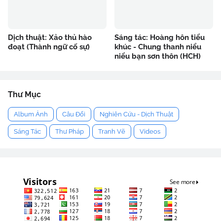
Dịch thuật: Xảo thủ hào
Sáng tác: Hoàng hôn tiểu
đoạt (Thành ngữ cố sự)
khúc - Chung thanh niểu
niểu bạn sơn thôn (HCH)
Thư Mục
Album Ảnh
Câu Đối
Nghiên Cứu - Dịch Thuật
Sáng Tác
Thư Pháp
Tranh Vẽ
Videos