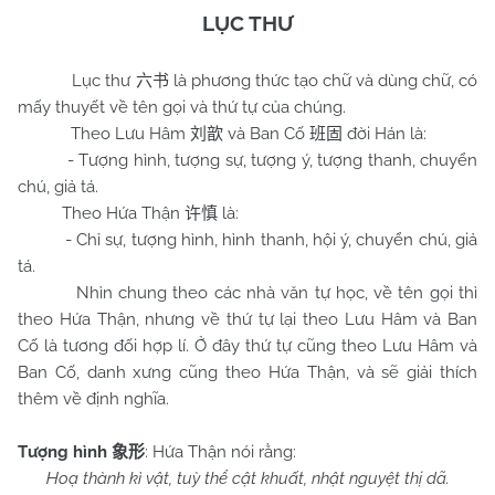
LỤC THƯ
Lục thư
là phương thức tạo chữ và dùng chữ, có
六书
mấy thuyết về tên gọi và thứ tự của chúng.
Theo Lưu Hâm
và Ban Cố
đời Hán là:
刘歆
班固
- Tượng hình, tượng sự, tượng ý, tượng thanh, chuyển
chú, giả tá.
Theo Hứa Thận
là:
许慎
- Chỉ sự, tượng hình, hình thanh, hội ý, chuyển chú, giả
tá.
Nhìn chung theo các nhà văn tự học, về tên gọi thì
theo Hứa Thận, nhưng về thứ tự lại theo Lưu Hâm và Ban
Cố là tương đối hợp lí. Ở đây thứ tự cũng theo Lưu Hâm và
Ban Cố, danh xưng cũng theo Hứa Thận, và sẽ giải thích
thêm về định nghĩa.
Tượng hình
: Hứa Thận nói rằng:
象形
Hoạ thành kì vật, tuỳ thể cật khuất, nhật nguyệt thị dã.