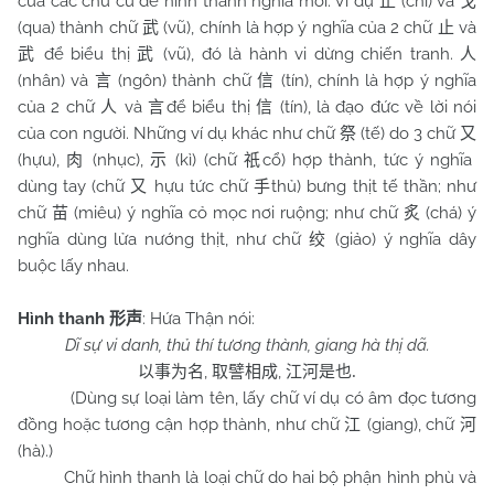
của các chữ cũ để hình thành nghĩa mới. Ví dụ
(chỉ) và
止
戈
(qua) thành chữ
(vũ), chính là hợp ý nghĩa của 2 chữ
và
武
止
để biểu thị
(vũ), đó là hành vi dừng chiến tranh.
武
武
人
(nhân) và
(ngôn) thành chữ
(tín), chính là hợp ý nghĩa
言
信
của 2 chữ
và
để biểu thị
(tín), là đạo đức về lời nói
人
言
信
của con người. Những ví dụ khác như chữ
(tế) do 3 chữ
祭
又
(hựu),
(nhục),
(kì) (chữ
cổ) hợp thành, tức ý nghĩa
肉
示
祇
dùng tay (chữ
hựu tức chữ
thủ) bưng thịt tế thần; như
又
手
chữ
(miêu) ý nghĩa cỏ mọc nơi ruộng; như chữ
(chá) ý
苗
炙
nghĩa dùng lửa nướng thịt, như chữ
(giảo) ý nghĩa dây
绞
buộc lấy nhau.
Hình thanh
: Hứa Thận nói:
形声
Dĩ sự vi danh, thủ thí tương thành, giang hà thị dã.
,
,
以事为名
取譬相成
江河是也
.
(Dùng sự loại làm tên, lấy chữ ví dụ có âm đọc tương
đồng hoặc tương cận hợp thành, như chữ
(giang), chữ
江
河
(hà).)
Chữ hình thanh là loại chữ do hai bộ phận hình phù và