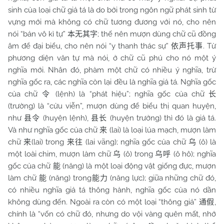
sinh của loại chữ giả tá là do bởi trong ngôn ngữ phát sinh từ
vựng mới mà không có chữ tương đương với nó, cho nên
nói “bản vô kì tự”
; thế nên mượn dùng chữ cũ đồng
本无其字
âm để đại biểu, cho nên nói “y thanh thác sự”
. Từ
依声托事
phương diện văn tự mà nói, ở chữ cũ phú cho nó một ý
nghĩa mới. Nhân đó, phàm một chữ có nhiều ý nghĩa, trừ
nghĩa gốc ra, các nghĩa còn lại đều là nghĩa giả tá. Nghĩa gốc
của chữ
(lệnh) là “phát hiệu”; nghĩa gốc của chữ
令
长
(trường) là “cửu viễn”, mượn dùng để biểu thị quan huyện,
như
(huyện lệnh),
(huyện trưởng) thì đó là giả tá.
县令
县长
Và như nghĩa gốc của chữ
(lai) là loại lúa mạch, mượn làm
来
chữ
(lai) trong
(lai vãng); nghĩa gốc của chữ
(ô) là
来
来往
乌
một loài chim, mượn làm chữ
(ô) trong
(ô hô); nghĩa
乌
乌呼
gốc của chữ
(năng) là một loại động vật giống đực, mượn
能
làm chữ
(năng) trong
(năng lực); giữa những chữ đó,
能
能力
có nhiều nghĩa giả tá thông hành, nghĩa gốc của nó dần
không dùng đến. Ngoài ra còn có một loại “thông giả”
,
通假
chính là “vốn có chữ đó, nhưng do vội vàng quên mất, nhớ