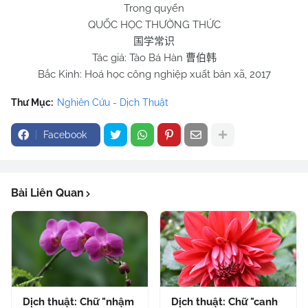
Trong quyển
QUỐC HỌC THƯỜNG THỨC
国学常识
Tác giả: Tào Bá Hàn
曹伯韩
Bắc Kinh: Hoá học công nghiệp xuất bản xã, 2017
Thư Mục:
Nghiên Cứu - Dịch Thuật
Facebook
Bài Liên Quan
Dịch thuật: Chữ "nhậm
Dịch thuật: Chữ "canh