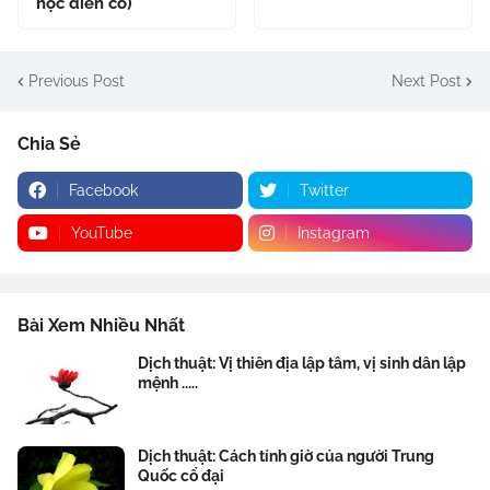
học điển cố)
Previous Post
Next Post
Chia Sẻ
Facebook
Twitter
YouTube
Instagram
Bài Xem Nhiều Nhất
Dịch thuật: Vị thiên địa lập tâm, vị sinh dân lập
mệnh .....
Dịch thuật: Cách tính giờ của người Trung
Quốc cổ đại