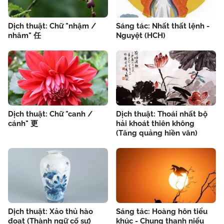
Dịch thuật: Chữ "nhậm /
Sáng tác: Nhất thất lệnh -
nhâm" 任
Nguyệt (HCH)
Dịch thuật: Chữ "canh /
Dịch thuật: Thoái nhất bộ
cánh" 更
hải khoát thiên không
(Tăng quảng hiền văn)
Dịch thuật: Xảo thủ hào
Sáng tác: Hoàng hôn tiểu
đoạt (Thành ngữ cố sự)
khúc - Chung thanh niểu