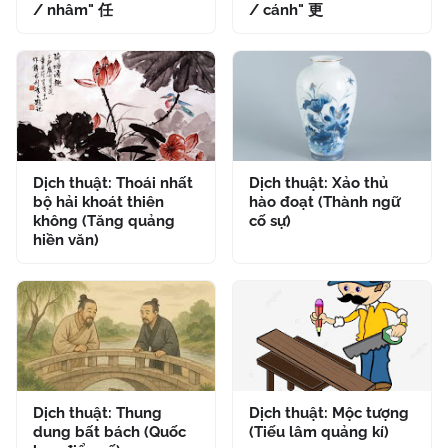
/ nhâm" 任
/ cánh" 更
Dịch thuật: Thoái nhất
Dịch thuật: Xảo thủ
bộ hải khoát thiên
hào đoạt (Thành ngữ
không (Tăng quảng
cố sự)
hiền văn)
Dịch thuật: Thung
Dịch thuật: Mộc tượng
dung bất bách (Quốc
(Tiếu lâm quảng kí)