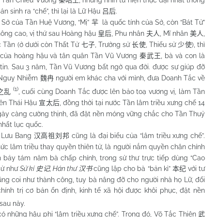
 Tần Chiêu Vương
, nhưng nhìn từ hiện thực đại nhất thống
秦昭王
ản sinh ra “chế”, thì lại là Lữ Hậu
.
吕后
c Sở của Tần Huệ Vương, “Mị”
là quốc tính của Sở, còn “Bát Tử”
羋
hông cao, vị thứ sau Hoàng hậu
, Phu nhân
, Mĩ nhân
,
皇后
夫人
美人
c Tần (ở dưới còn Thất Tử
, Trưởng sử
, Thiếu sử
), thì
七子
长使
少使
u của hoàng hậu và tân quân Tần Vũ Vương
, bà và con là
秦武王
tin. Sau 3 năm, Tần Vũ Vương bất ngờ qua đời. được sự giúp đỡ
i Nguỵ Nhiễm
người em khác cha với mình, đưa Doanh Tắc về
魏冉
(1)
, cuối cùng Doanh Tắc được lên bảo toạ vương vị, làm Tần
之乱
yên Thái Hậu
, đồng thời tại nước Tần lâm triều xưng chế 14
宣太后
 ngày càng cường thịnh, đã đặt nền móng vững chắc cho Tần Thuỷ
nhất lục quốc.
 Lưu Bang
cũng là đại biểu của “lâm triều xưng chế”.
汉高祖刘邦
hức lâm triều thay quyền thiên tử, là người nắm quyền chân chính
an bảy tám năm bà chấp chính, trong sử thư trực tiếp dùng “Cao
sử như
Sử kí
, Hán thư
cũng lập cho bà “bản kỉ”
với tư
史记
汉书
本纪
ng coi như thành công, tuy bà nâng đỡ cho người nhà họ Lữ, đối
hính trị cơ bản ổn định, kinh tế xã hội được khôi phục, đặt nền
sau này.
hững hậu phi “lâm triều xưng chế”. Trong đó, Võ Tắc Thiên
武