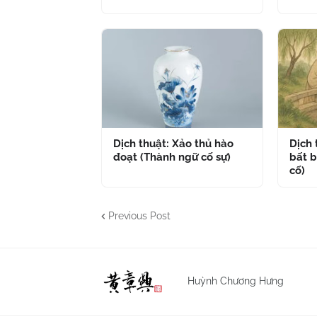
Dịch thuật: Xảo thủ hào
Dịch
đoạt (Thành ngữ cố sự)
bất b
cố)
Previous Post
Huỳnh Chương Hưng