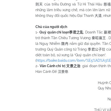
của triều Đường và Từ Hi Thái Hậu
则天
慈
những lâm triều xưng chế, mà còn lên làm nữ
không thay đổi quốc hiệu Đại Thanh
, như
大清
Chú của người dịch
1-
Quý quân chi loạn
: Doanh Tắc
季君之乱
嬴稷
trở thành Tần Chiêu Tương Vương
. 
秦昭襄王
là Nguỵ Nhiễm
nắm giữ đại quyền. Tần 
魏冉
trưởng Quý Quân công tử Tráng
cùn
季君公子壮
diệt toàn bộ, sử xưng là “Quý quân chi loạn”.
(
https://baike.baidu.com/item/%E5%AD%A
2-
Văn Cảnh chi trị
: giai đoạn thịnh 
文景之治
Hán Cảnh Đế
.
汉景帝
Huỳnh 
Quy Nh
N
THÚ VỊ V