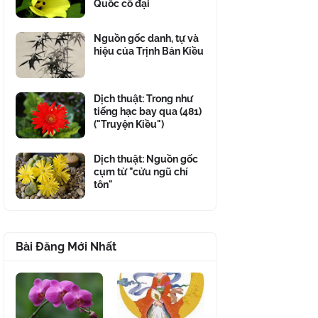
Quốc cổ đại
Nguồn gốc danh, tự và
hiệu của Trịnh Bản Kiều
Dịch thuật: Trong như
tiếng hạc bay qua (481)
("Truyện Kiều")
Dịch thuật: Nguồn gốc
cụm từ "cửu ngũ chí
tôn"
Bài Đăng Mới Nhất