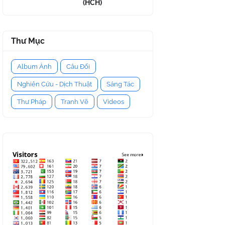
(HCH)
Thư Mục
Album Ảnh
Câu Đối
Nghiên Cứu - Dịch Thuật
Sáng Tác
Thư Pháp
Tranh Vẽ
Videos