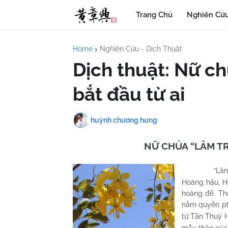
Trang Chủ
Nghiên Cứu
Home
Nghiên Cứu - Dịch Thuật
Dịch thuật: Nữ ch
bắt đầu từ ai
huỳnh chương hưng
NỮ CHÚA “LÂM TR
“Lâm 
Hoàng hậu, H
hoàng đế. Thờ
nắm quyền phả
từ Tần Thuỷ