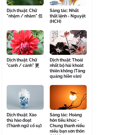
Dịch thuật: Chữ
Sáng tác: Nhất
"nhậm / nhâm" 任
thất lệnh - Nguyệt
(HCH)
Dịch thuật: Chữ
Dịch thuật: Thoái
"canh / cánh" 更
nhất bộ hải khoát
thiên không (Tăng
quảng hiền văn)
Dịch thuật: Xảo
Sáng tác: Hoàng
thủ hào đoạt
hôn tiểu khúc -
(Thành ngữ cố sự)
Chung thanh niểu
niểu bạn sơn thôn