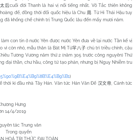
cuối đời Thanh là hai vị nổi tiếng nhất. Võ Tắc thiên không
禧太后
 hoàng đế, đồng thời đổi quốc hiệu là Chu
. Từ Hi Thái Hậu tuy
周
ng đã khống chế chính trị Trung Quốc lâu đến mấy mươi năm.
làm con tin ở nước Yên được nước Yên đưa về lại nước Tần kế vị
Do vì còn nhỏ, mẫu thân là Bát Mị Tử
chủ trì triều chính, cậu
羋八子
Chiêu Tương Vương năm thứ 2 (năm 305 trước công nguyên) Thứ
g đại thần, chư hầu, công tử tạo phản, nhưng bị Nguỵ Nhiễm tru
3%E5%90%9B%E4%B9%8B%E4%B9%B1
)
thế thời kì đầu nhà Tây Hán. Văn tức Hán Văn Đế
, Cảnh tức
汉文帝
Chương Hưng
ơn
14/4/2019
guyên tác Trung văn
Trong quyển
ĂN HOÁ TRI THỨC ĐẠI TOÀN