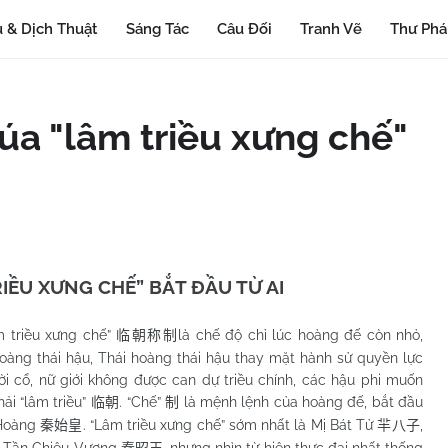
 & Dịch Thuật
Sáng Tác
Câu Đối
Tranh Vẽ
Thư Ph
úa "lâm triều xưng chế"
IỀU XƯNG CHẾ” BẮT ĐẦU TỪ AI
triều xưng chế”
là chế độ chỉ lúc hoàng đế còn nhỏ,
临朝称制
oàng thái hậu, Thái hoàng thái hậu thay mặt hành sử quyền lực
i cổ, nữ giới không được can dự triều chính, các hậu phi muốn
i “lâm triều”
. “Chế”
là mệnh lệnh của hoàng đế, bắt đầu
临朝
制
 Hoàng
. “Lâm triều xưng chế” sớm nhất là Mị Bát Tử
,
秦始皇
羋八子