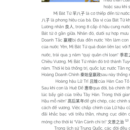
mẫu thân của
hoặc sau khi s
Mị Bát Tử
là cơ thiếp đến từ nướ
羋八子
là phong hiệu của bà. Địa vị của Bát Tử k
八子
Lương nhân
, trong 8 cấp ở hậu cung nướ
良人
Bát tử ở gần giữa. Nhân đó, dưới sự hợp mư
Doanh Tắc
bị đưa đến nước Yên làm con 
嬴稷
của nước Yên, Mị Bát Tử quả đoán liên lạc vớ
nước, trải qua 3 năm “quý quân chi loạn”
季君
Chiêu Vương. Mị Bát Tử nhân đó trở thành Tu
năm. Thời kì bà thống trị, quốc lực nước Tần
Hoàng Doanh Chính
sau này thống 
秦始皇嬴政
Hoàng hậu Lữ Trĩ
của Hán Cao Tổ
吕雉
Sau khi con là Huệ Đế
qua đời, bà chính t
惠帝
lúc bấy giờ của triều Tây Hán. Trong thời gi
Hậu mỗ niên”
để ghi chép, các chính 
高后某年
cách đế vương. Việc chấp chính của Lữ hậu cũ
đãi khắc bạc với triều thần, nhưng cục diện c
(2)
móng cho thời kì “Văn Cảnh chi trị”
文景之治
Trong lịch sử Trung Quốc, các đời đều có n