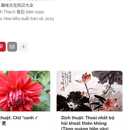
趣味文化知识大全
h Thạch
biên soạn
青石
c Hoa kiều xuất bản xã, 2013
thuật: Chữ "canh /
Dịch thuật: Thoái nhất bộ
" 更
hải khoát thiên không
(Tăng quảng hiền văn)