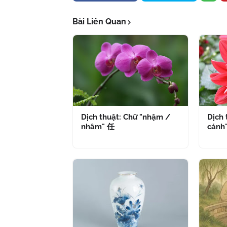
Bài Liên Quan
Dịch thuật: Chữ "nhậm /
Dịch 
nhâm" 任
cánh