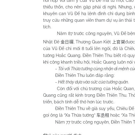
nói hợp với tâm ý của Vũ Đế mà từ một Cao 
thiếu thốn, cho nên gặp phải dị nghị. Nhưng, 
khuyên can Vũ Đế hạ lệnh đình chỉ dụng binh
truy cứu những quan viên tham dự vụ án thái 
tích.
Năm 87 trước công nguyên, Vũ Đế bệnh v
Nhật Đê
, Thượng Quan Kiệt
được
金日磾
上官桀
của Vũ Đế chỉ mới 8 tuổi lên ngôi, đó là Chi
tướng Hoắc Quang. Điền Thiên Thu biết rõ qu
khi công khanh triều hội, Hoắc Quang luôn nói 
-
Tôi với Thừa tướng cùng nhận di mệnh của
Điền Thiên Thu luôn đáp rằng:
-
Hết thảy dựa vào sức của tướng quân
.
Còn đối với chủ trương của Hoắc Quan, ông 
Quang cũng rất kính trọng Điền Thiên Thu. Thời
triển, bách tính dễ thở hơn lúc trước.
Điền Thiên Thu về già suy yếu, Chiêu Đế ch
gọi ông là “Xa Thừa tướng”
hoặc “Xa Th
车丞相
Năm 77 trước công nguyên, Điền Thiên Thu 