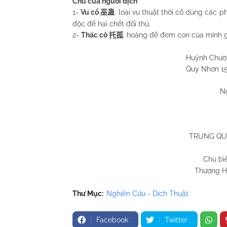
Chú của người dịch
1-
Vu cổ
: loại vu thuật thời cổ dùng các
巫蛊
độc để hại chết đối thủ.
2-
Thác cô
: hoàng đế đem con của mình g
托孤
Huỳnh Chương H
Quy Nhơn 15/4/2
N
TRUNG QU
Chủ bi
Thượng Hả
Thư Mục:
Nghiên Cứu - Dịch Thuật
Facebook
Twitter