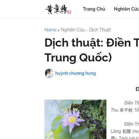
Trang Chủ
Nghiên Cứu
Home
Nghiên Cứu - Dịch Thuật
Dịch thuật: Điền 
Trung Quốc)
huỳnh chương hưng
Đ
Điền T
Thu
, T
车千秋
Điền Thi
Lăng
(na
长陵
). Thời tr
西