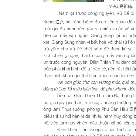
miếu
.
高祖庙
Năm 91 trước công nguyên, Vũ Đế bị b
Sung
nói rằng bệnh đó có liên quan đế
江充
tuổi già đa nghi bèn gây ra nhiều vụ án về vu
đến cả mấy vạn người. Giang Sung lại nói bừa
xét. Giang Sung nhân vì bất hoà với thái tử li
trù yểm cho Vũ Đế chết sớm để được kế vị. Th
kịch chiến 5 ngày, thái tử cùng mấy vạn ngườ
89 trước công nguyên, Điền Thiên Thu dám dâng
bức phải khởi binh để tự bảo vệ, nên rất hối h
thân hình khôi ngô, thể hiện được nhân tài nên 
Ân oán giữa cha con vướng mắc, quả thực
đúng là Cao Tổ miếu hiển linh, đã phái khanh đến
Liền bái Điền Thiên Thu làm Đại hồng l
họ giả quỷ giả thần, mê hoặc hoàng thượng. V
ông làm Thừa tướng, phong Phú Dân Hầu
富
biểu thị sự hối hận vì đã nhiều năm huy động b
nề, việc làm này khiến mâu thuẫn xã hội vốn g
Điền Thiên Thu không có học thức tài năng