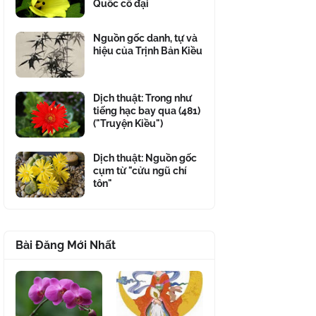
Quốc cổ đại
Nguồn gốc danh, tự và
hiệu của Trịnh Bản Kiều
Dịch thuật: Trong như
tiếng hạc bay qua (481)
("Truyện Kiều")
Dịch thuật: Nguồn gốc
cụm từ "cửu ngũ chí
tôn"
Bài Đăng Mới Nhất