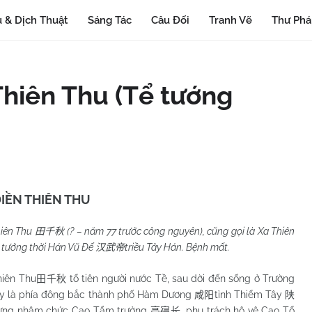
 & Dịch Thuật
Sáng Tác
Câu Đối
Tranh Vẽ
Thư Ph
Thiên Thu (Tể tướng
IỀN THIÊN THU
hiên Thu
(? – năm 77 trước công nguyên), cũng gọi là Xa Thiên
田千秋
ể tướng thời Hán Vũ Đế
triều Tây Hán. Bệnh mất.
汉武帝
ên Thu
tổ tiên người nước Tề, sau dời đến sống ở Trường
田千秋
y là phía đông bắc thành phố Hàm Dương
tỉnh Thiểm Tây
咸阳
陕
ẻ từng nhậm chức Cao Tẩm trưởng
, phụ trách hộ vệ Cao Tổ
高寑长