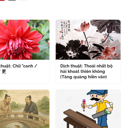
thuật: Chữ "canh /
Dịch thuật: Thoái nhất bộ
" 更
hải khoát thiên không
(Tăng quảng hiền văn)