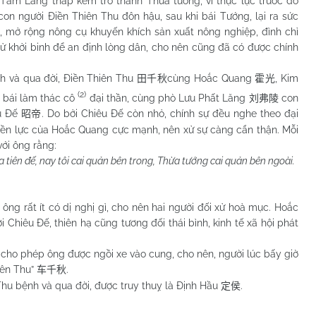
Tẩm Lang thấp kém trở thành Thừa tướng, vì thực lực trước đó
con người Điền Thiên Thu đôn hậu, sau khi bái Tướng, lại ra sức
, mở rộng nông cụ khuyến khích sản xuất nông nghiệp, đình chỉ
tử khởi binh để an định lòng dân, cho nên cũng đã có được chính
à qua đời, Điền Thiên Thu
cùng Hoắc Quang
, Kim
田千秋
霍光
(2)
 bái làm thác cô
đại thần, cùng phò Lưu Phất Lăng
con
刘弗陵
êu Đế
. Do bởi Chiêu Đế còn nhỏ, chính sự đều nghe theo đại
昭帝
yền lực của Hoắc Quang cực mạnh, nên xử sự càng cẩn thận. Mỗi
với ông rằng:
 tiên đế, nay tôi cai quản bên trong, Thừa tướng cai quản bên ngoài.
rất ít có dị nghị gì, cho nên hai người đối xử hoà mục. Hoắc
 Chiêu Đế, thiên hạ cũng tương đối thái bình, kinh tế xã hội phát
o phép ông được ngồi xe vào cung, cho nên, người lúc bấy giờ
iên Thu”
.
车千秋
bệnh và qua đời, được truy thuỵ là Định Hầu
.
定侯