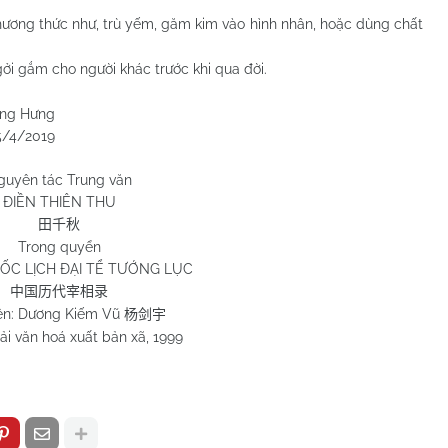
 phương thức như, trù yếm, găm kim vào hình nhân, hoặc dùng chất
ởi gắm cho người khác trước khi qua đời.
ưng
019
guyên tác Trung văn
ĐIỀN THIÊN THU
田千秋
Trong quyển
ỐC LỊCH ĐẠI TỂ TƯỚNG LỤC
中国历代宰相录
ên: Dương Kiếm Vũ
杨剑宇
i văn hoá xuất bản xã, 1999