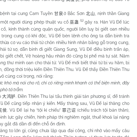
ệnh tại cung Cam Tuyền
ở Bắc Sơn
, nịnh thần Giang
甘泉
北山
(1)
n một người dùng phép thuật vu cổ
gây ra. Hán Vũ Đế lúc
巫蛊
 cổ, kinh thành cùng quận quốc, người liên luỵ bị giết oan nhiều
 trong cung có khí độc, Vũ Đế bèn lệnh cho ông ta dẫn binh tra
ền thừa cơ vu cáo thái tử chôn nhiều hình nhân bằng gỗ trong cung,
ái tử sợ, dẫn binh đi giết Giang Sung, Vũ Đế điều binh trấn áp,
i bị giết chết, Vệ hoàng hậu nhân đó cũng bị phế mà tự sát. Năm
 thư minh oan cho thái tử. Vũ Đế mới biết thái tử bị vu hãm, bị
ận, đồng thời triệu kiến Điền Thiên Thu. Vũ Đế thấy Điền Thiên Thu
vô cùng coi trọng, nói rằng:
 khó mà nói cho rõ, chỉ có riêng mình khanh có thể biện minh, đây
 phò tá trẫm.
ô
. Điền Thiên Thu lại tấu thỉnh giải tán phương sĩ, để tránh
大鸿胪
ũ Đế cũng tiếp nhận ý kiến. Mấy tháng sau, Vũ Đế lại thăng cho
. Vũ Đế lại hạ “tội kỉ chiếu”
(chiếu trách tội bản thân),
民侯
罪己诏
inh lực gây chiến, hình pháp thì nghiêm ngặt, thuế khoá lại nặng
ay gắt đã dần đi đến chỗ ổn định.
 to lớn gì, cũng chưa lập qua đại công, chỉ nhờ vào mấy câu