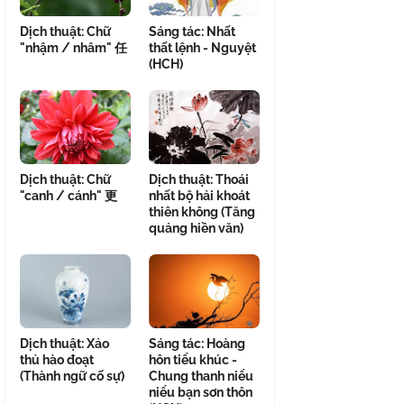
Dịch thuật: Chữ
Sáng tác: Nhất
"nhậm / nhâm" 任
thất lệnh - Nguyệt
(HCH)
Dịch thuật: Chữ
Dịch thuật: Thoái
"canh / cánh" 更
nhất bộ hải khoát
thiên không (Tăng
quảng hiền văn)
Dịch thuật: Xảo
Sáng tác: Hoàng
thủ hào đoạt
hôn tiểu khúc -
(Thành ngữ cố sự)
Chung thanh niểu
niểu bạn sơn thôn