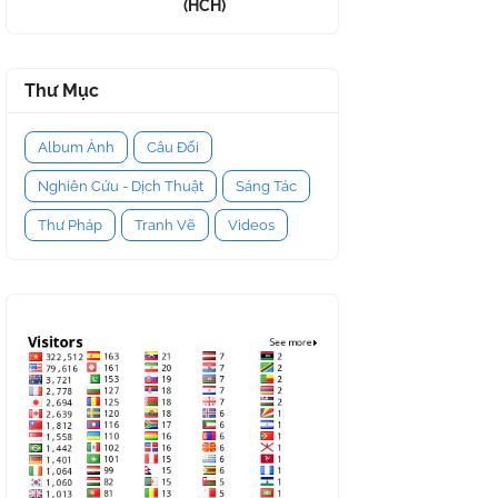
(HCH)
Thư Mục
Album Ảnh
Câu Đối
Nghiên Cứu - Dịch Thuật
Sáng Tác
Thư Pháp
Tranh Vẽ
Videos