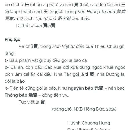
bỏ đi chữ
(phữu / phẫu) và chữ
(bối), sau đó đổi chữ
缶
貝
王
(vương) thành chữ
(ngọc). Trong
Đôn Hoàng tả bản
玉
敦煌
và 12 sách
Tục tự phổ
đều thấy.
写本
俗字谱
Dị thể tự của
là
寶
寳
Phụ lục
Về chữ
, trong
Hán Việt tự điển
của Thiều Chửu ghi
寶
rằng:
1- Báu, phàm vật gì quý đều gọi là bảo cả.
2- Cái ấn, con dấu. Các vua đời xưa dùng ngọc khuê ngọc
bích làm cái ấn cái dấu. Nhà Tần gọi là
tỉ
, nhà Đường lại
璽
đổi là
bảo
.
3- Tiền tệ cũng gọi là bảo. Như
nguyên bảo
– nén bạc;
元寶
Thông bảo
– đồng tiền v.v...
通寶
Tục viết là
寳
(trang 136, NXB Hồng Đức, 2015)
Huỳnh Chương Hưng