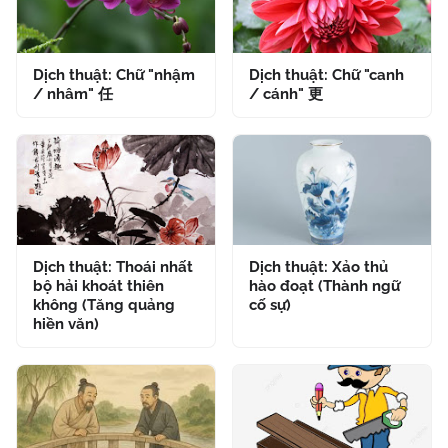
Dịch thuật: Chữ "nhậm
Dịch thuật: Chữ "canh
/ nhâm" 任
/ cánh" 更
Dịch thuật: Thoái nhất
Dịch thuật: Xảo thủ
bộ hải khoát thiên
hào đoạt (Thành ngữ
không (Tăng quảng
cố sự)
hiền văn)