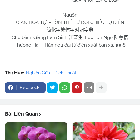
Quy Nhơn 18/3/2019
Nguồn
GIẢN HOÁ TỰ, PHỒN THỂ TỰ ĐỐI CHIẾU TỰ ĐIỂN
简化字繁体字对照字典
Chủ biên: Giang Lam Sinh
, Lục Tôn Ngô
江蓝生
陆尊梧
Thượng Hải – Hán ngữ đại từ điển xuất bản xã, 1998
Thư Mục:
Nghiên Cứu - Dịch Thuật
Facebook
Bài Liên Quan