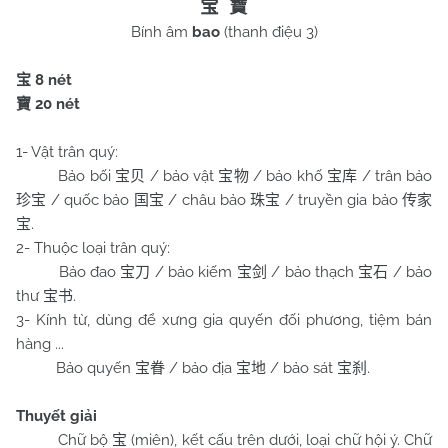
宝
寶
Bính âm
bao
(thanh điệu 3)
8 nét
宝
20 nét
寶
1- Vật trân quý:
Bảo bối
/ bảo vật
/ bảo khố
/ trân bảo
宝贝
宝物
宝库
/ quốc bảo
/ châu bảo
/ truyền gia bảo
珍宝
国宝
珠宝
传家
.
宝
2- Thuộc loại trân quý:
Bảo đao
/ bảo kiếm
/ bảo thạch
/ bảo
宝刀
宝剑
宝石
thư
.
宝书
3- Kính từ, dùng để xưng gia quyến đối phương, tiệm bán
hàng ...
Bảo quyến
/ bảo địa
/ bảo sát
.
宝眷
宝地
宝刹
Thuyết giải
Chữ bộ
(miên), kết cấu trên dưới, loại chữ hội ý. Chữ
宝